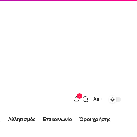
9
Aa
Font
Resizer
ς
Αθλητισμός
Επικοινωνία
Όροι χρήσης