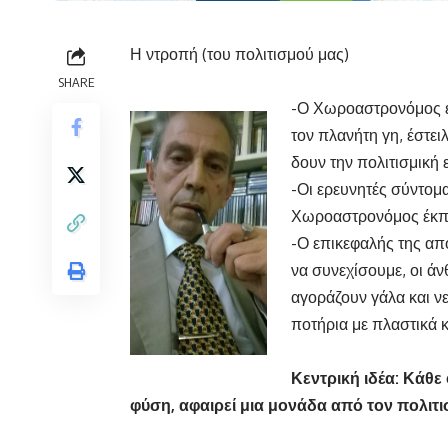
Η ντροπή (του πολιτισμού μας)
SHARE
-Ο Χωροαστρονόμος ε
τον πλανήτη γη, έστε
δουν την πολιτισμική ε
-Οι ερευνητές σύντομ
Χωροαστρονόμος έκπλη
-Ο επικεφαλής της απ
να συνεχίσουμε, οι ά
αγοράζουν γάλα και ν
ποτήρια με πλαστικά κ
Κεντρική ιδέα: Κάθε
φύση, αφαιρεί μια μονάδα από τον πολιτι