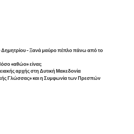
υ Δημητρίου – Ξανά μαύρο πέπλο πάνω από το
Πόσο «αθώο» είναι;
ρειακής αρχής στη Δυτική Μακεδονία
κής Γλώσσας» και η Συμφωνία των Πρεσπών