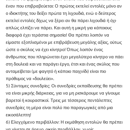
έναν που επιβραβεύεται: Ο πρώτος εκτελεί εντολές μόνο αν
ο ιδιοκτήτης του δείξει πρώτα τη λιχουδιά, ενώ ο δεύτερος
εκτελεί εντολές δίχως να ξέρει αν θα πάρει λιχουδιά ή όχι·
απλώς ελπίζει να πάρει. Και αυτή η μικρή για κάποιους
διαφορά έχει τεράστια σημασία! Θα πρέπει λοιπόν να
είμαστε εξοπλισμένοι με επιβράβευση μεγάλης αξίας, ούτως
ώστε ο σκύλος να έχει κίνητρο! Όπως λοιπόν ένας
άνθρωπος που πληρώνεται έχει μεγαλύτερο κίνητρο να πάει
στη δουλειά και να παράγει έργο, έτσι και ένας σκύλος που
ανταμείβεται (με φαγητό ή κάποιο παιχνίδι) είναι πιο
πρόθυμος να «δουλεύει».
5) Σύντομες συνεδρίες: Οι συνεδρίες εκπαίδευσης θα πρέπει
να είναι μικρής διάρκειας, για να μη ρισκάρουμε να γίνουμε
βαρετοί ή κουραστικοί. Τρεις με τέσσερεις πεντάλεπτες
συνεδρίες τη μέρα είναι πολύ πιο παραγωγικές από μια
εικοσάλεπτη!
6) Ελεγχόμενο περιβάλλον: Η εκμάθηση εντολών θα πρέπει
να γίνεται σε ήρεμο, οικείο περιβάλλον, χωρίς