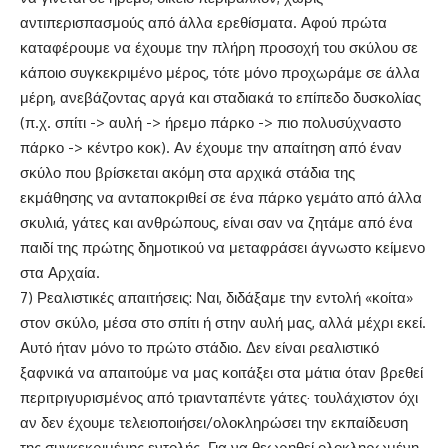
αντιπερισπασμούς από άλλα ερεθίσματα. Αφού πρώτα
καταφέρουμε να έχουμε την πλήρη προσοχή του σκύλου σε
κάποιο συγκεκριμένο μέρος, τότε μόνο προχωράμε σε άλλα
μέρη, ανεβάζοντας αργά και σταδιακά το επίπεδο δυσκολίας
(π.χ. σπίτι -> αυλή -> ήρεμο πάρκο -> πιο πολυσύχναστο
πάρκο -> κέντρο κοκ). Αν έχουμε την απαίτηση από έναν
σκύλο που βρίσκεται ακόμη στα αρχικά στάδια της
εκμάθησης να ανταποκριθεί σε ένα πάρκο γεμάτο από άλλα
σκυλιά, γάτες και ανθρώπους, είναι σαν να ζητάμε από ένα
παιδί της πρώτης δημοτικού να μεταφράσει άγνωστο κείμενο
στα Αρχαία.
7) Ρεαλιστικές απαιτήσεις: Ναι, διδάξαμε την εντολή «κοίτα»
στον σκύλο, μέσα στο σπίτι ή στην αυλή μας, αλλά μέχρι εκεί.
Αυτό ήταν μόνο το πρώτο στάδιο. Δεν είναι ρεαλιστικό
ξαφνικά να απαιτούμε να μας κοιτάξει στα μάτια όταν βρεθεί
περιτριγυρισμένος από τριανταπέντε γάτες· τουλάχιστον όχι
αν δεν έχουμε τελειοποιήσει/ολοκληρώσει την εκπαίδευση
της συγκεκριμένης εντολής. Για να θεωρηθεί ολοκληρωμένη