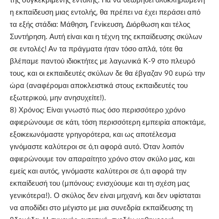
η εκπαίδευση μιας εντολής, θα πρέπει να έχει περάσει από
τα εξής στάδια: Μάθηση, Γενίκευση, Διόρθωση και τέλος
Συντήρηση. Αυτή είναι και η τέχνη της εκπαίδευσης σκύλων
σε εντολές! Αν τα πράγματα ήταν τόσο απλά, τότε θα
βλέπαμε παντού ιδιοκτήτες με λαγωνικά Κ-9 στο πλευρό
τους, και οι εκπαιδευτές σκύλων δε θα έβγαζαν 90 ευρώ την
ώρα (αναφέρομαι αποκλειστικά στους εκπαιδευτές του
εξωτερικού, μην ανησυχείτε!).
8) Χρόνος: Είναι γνωστό πως όσο περισσότερο χρόνο
αφιερώνουμε σε κάτι, τόση περισσότερη εμπειρία αποκτάμε,
εξοικειωνόμαστε γρηγορότερα, και ως αποτέλεσμα
γινόμαστε καλύτεροι σε ό,τι αφορά αυτό. Όταν λοιπόν
αφιερώνουμε τον απαραίτητο χρόνο στον σκύλο μας, και
εμείς και αυτός, γινόμαστε καλύτεροι σε ό,τι αφορά την
εκπαίδευσή του (μπόνους: ενισχύουμε και τη σχέση μας
γενικότερα!). Ο σκύλος δεν είναι μηχανή, και δεν υφίσταται
να αποδίδει στο μέγιστο με μια συνεδρία εκπαίδευσης τη