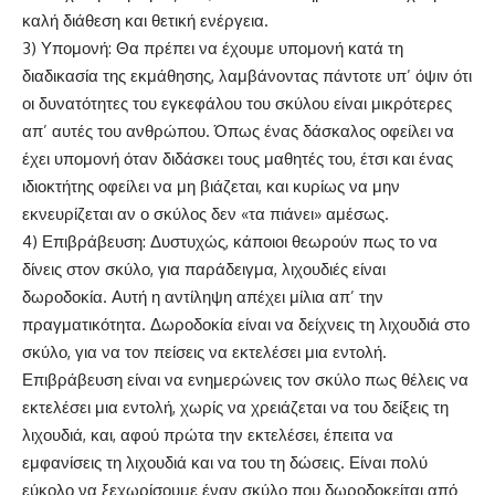
καλή διάθεση και θετική ενέργεια.
3) Υπομονή: Θα πρέπει να έχουμε υπομονή κατά τη
διαδικασία της εκμάθησης, λαμβάνοντας πάντοτε υπ’ όψιν ότι
οι δυνατότητες του εγκεφάλου του σκύλου είναι μικρότερες
απ’ αυτές του ανθρώπου. Όπως ένας δάσκαλος οφείλει να
έχει υπομονή όταν διδάσκει τους μαθητές του, έτσι και ένας
ιδιοκτήτης οφείλει να μη βιάζεται, και κυρίως να μην
εκνευρίζεται αν ο σκύλος δεν «τα πιάνει» αμέσως.
4) Επιβράβευση: Δυστυχώς, κάποιοι θεωρούν πως το να
δίνεις στον σκύλο, για παράδειγμα, λιχουδιές είναι
δωροδοκία. Αυτή η αντίληψη απέχει μίλια απ’ την
πραγματικότητα. Δωροδοκία είναι να δείχνεις τη λιχουδιά στο
σκύλο, για να τον πείσεις να εκτελέσει μια εντολή.
Επιβράβευση είναι να ενημερώνεις τον σκύλο πως θέλεις να
εκτελέσει μια εντολή, χωρίς να χρειάζεται να του δείξεις τη
λιχουδιά, και, αφού πρώτα την εκτελέσει, έπειτα να
εμφανίσεις τη λιχουδιά και να του τη δώσεις. Είναι πολύ
εύκολο να ξεχωρίσουμε έναν σκύλο που δωροδοκείται από