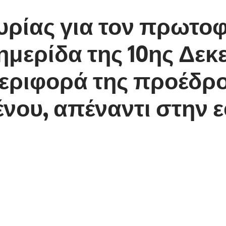
υρίας για τον πρωτο
μερίδα της 10ης Δεκε
ριφορά της προέδρου
νου, απέναντι στην 