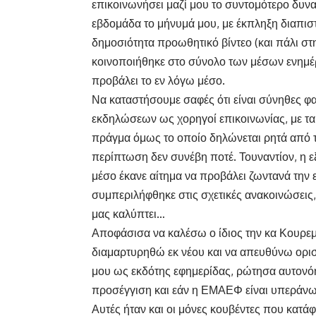
επικοινωνήσει μαζί μου το συντομότερο δυν
εβδομάδα το μήνυμά μου, με έκπληξη διαπισ
δημοσιότητα προωθητικό βίντεο (και πάλι στη
κοινοποιήθηκε στο σύνολο των μέσων ενημ
προβάλει το εν λόγω μέσο.
Να καταστήσουμε σαφές ότι είναι σύνηθες
εκδηλώσεων ως χορηγοί επικοινωνίας, με τα
πράγμα όμως το οποίο δηλώνεται ρητά από τ
περίπτωση δεν συνέβη ποτέ. Τουναντίον, η ε
μέσο έκανε αίτημα να προβάλει ζωντανά την 
συμπεριλήφθηκε στις σχετικές ανακοινώσεις
μας καλύπτει…
Αποφάσισα να καλέσω ο ίδιος την κα Κουρε
διαμαρτυρηθώ εκ νέου και να απευθύνω ορισ
μου ως εκδότης εφημερίδας, ρώτησα αυτονόη
προσέγγιση και εάν η ΕΜΑΕΦ είναι υπεράνω
Αυτές ήταν και οι μόνες κουβέντες που κατ