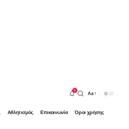
9
Aa
Font
Resizer
ς
Αθλητισμός
Επικοινωνία
Όροι χρήσης