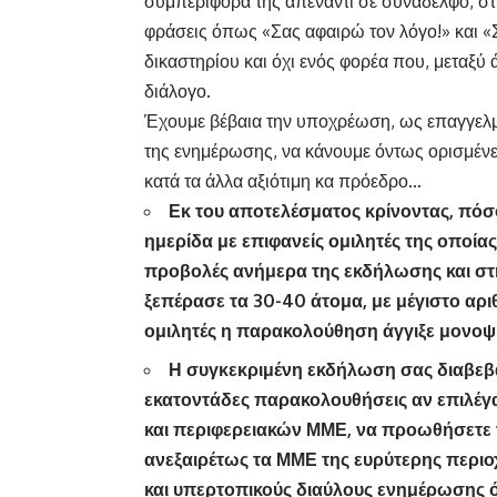
συμπεριφορά της απέναντι σε συνάδελφο, σ
φράσεις όπως «Σας αφαιρώ τον λόγο!» και «
δικαστηρίου και όχι ενός φορέα που, μεταξύ ά
διάλογο.
Έχουμε βέβαια την υποχρέωση, ως επαγγελμα
της ενημέρωσης, να κάνουμε όντως ορισμένε
κατά τα άλλα αξιότιμη κα πρόεδρο…
Εκ του αποτελέσματος κρίνοντας, πόσ
ημερίδα με επιφανείς ομιλητές της οποίας
προβολές ανήμερα της εκδήλωσης και σ
ξεπέρασε τα 30-40 άτομα, με μέγιστο αρι
ομιλητές η παρακολούθηση άγγιξε μονοψ
Η συγκεκριμένη εκδήλωση σας διαβεβα
εκατοντάδες παρακολουθήσεις αν επιλέγα
και περιφερειακών ΜΜΕ, να προωθήσετε 
ανεξαιρέτως τα ΜΜΕ της ευρύτερης περιο
και υπερτοπικούς διαύλους ενημέρωσης 