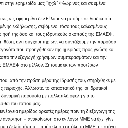
ντι στην εφημερίδα μας “ηχώ” Φλώρινας και σε εμένα
πως ως εφημερίδα δεν θέλαμε να μπούμε σε διαδικασία
ιμένης εκδήλωσης, σεβόμενοι τόσο τους καλεσμένους
ποίησή της όσο και τους ιδρυτικούς σκοπούς της ΕΜΑΕΦ.
στη θέση, αντί συγχαρητηρίων, να συντάξουμε την παρούσα
 γεγονότα που προηγήθηκαν της ημερίδας προς γνώση και
κοπό την εξαγωγή χρήσιμων συμπερασμάτων και την
ς ΕΜΑΕΦ στο μέλλον. Ζητούμε εκ των προτέρων
ου, από την πρώτη μέρα της ίδρυσής του, στηρίχθηκε με
περιοχής. Άλλωστε, το καταστατικό της, οι ιδρυτικοί
α δυναμική παρουσία με πολλαπλά οφέλη για το
εσθαι του τόπου μας.
ιενέργεια ημερίδας αρκετές ημέρες πριν τη διεξαγωγή της
 ανάρτηση – ανακοίνωση στο εν λόγω ΜΜΕ να έχει γίνει
σημο δελτίο τύπου – πρόσκληση σε όλα τα ΜΜΕ, με στόχο