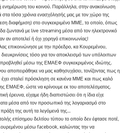
τή ενημέρωση του κοινού. Παράλληλα, στην ανακοίνωση
 στα τόσα χρόνια ενασχόλησής μας με τον χώρο της
άμεση διαφήμιση) στο συγκεκριμένο ΜΜΕ, το οποίο, όπως
ίδα ζωντανά με live streaming μέσα από τον ηλεκτρονικό
καν αν αποτελεί ή όχι χορηγό επικοινωνίας!
ας επικοινώνησε με την πρόεδρο, κα Κουρεμένου,
ι διευκρινίσεις τόσο για τον αποκλεισμό των υπόλοιπων
 προβληθεί μέσω της ΕΜΑΕΦ συγκεκριμένος ιδιώτης.
νου αποπειράθηκε να μας καθησυχάσει, τονίζοντας πως η
ν έχει σταλεί πρόσκληση σε κανένα ΜΜΕ και πως καλό
ς της ΕΜΑΕΦ, ώστε να κρίνουμε εκ του αποτελέσματος.
κή έρευνα, είχαμε ήδη διαπιστώσει ότι η ίδια είχε
ύματα μέσα από τον προσωπικό της λογαριασμό στο
πράξη της αυτή τα λεγόμενά της…
τολής επίσημου δελτίου τύπου το οποίο δεν έφτασε ποτέ,
Κουρεμένου μέσω facebook, καλώντας την να