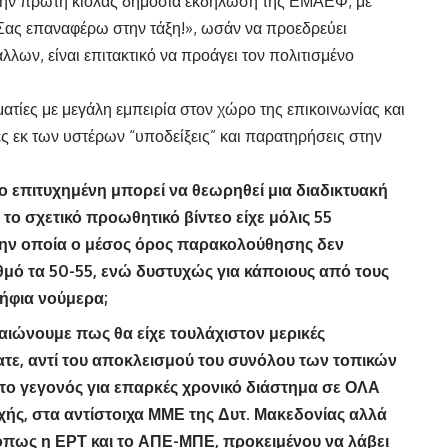
την πρώτη κιόλας δημόσια εκδήλωση της ΕΜΑΕΦ, με
Σας επαναφέρω στην τάξη!», ωσάν να προεδρεύει
λλων, είναι επιτακτικό να προάγει τον πολιτισμένο
τίες με μεγάλη εμπειρία στον χώρο της επικοινωνίας και
ς εκ των υστέρων “υποδείξεις” και παρατηρήσεις στην
ο επιτυχημένη μπορεί να θεωρηθεί μια διαδικτυακή
 το σχετικό προωθητικό βίντεο είχε μόλις 55
την οποία ο μέσος όρος παρακολούθησης δεν
θμό τα 50-55, ενώ δυστυχώς για κάποιους από τους
ήφια νούμερα;
ιώνουμε πως θα είχε τουλάχιστον μερικές
τε, αντί του αποκλεισμού του συνόλου των τοπικών
το γεγονός για επαρκές χρονικό διάστημα σε ΟΛΑ
χής, στα αντίστοιχα ΜΜΕ της Δυτ. Μακεδονίας αλλά
όπως η ΕΡΤ και το ΑΠΕ-ΜΠΕ, προκειμένου να λάβει