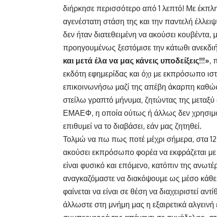
διήρκησε περισσότερο από 1 λεπτό! Με έκπλ
αγενέστατη στάση της και την παντελή έλλει
δεν ήταν διατεθειμένη να ακούσει κουβέντα,
προηγουμένως ξεστόμισε την κάτωθι ανεκδιή
και μετά έλα να μας κάνεις υποδείξεις!!!»
, 
εκδότη εφημερίδας και όχι με εκπρόσωπο ιστ
επικοινωνήσω μαζί της απέβη άκαρπη καθώς
στείλω γραπτό μήνυμα, ζητώντας της μεταξύ
ΕΜΑΕΦ, η οποία ούτως ή άλλως δεν χρησιμο
επιθυμεί να το διαβάσει, εάν μας ζητηθεί.
Τολμώ να πω πως ποτέ μέχρι σήμερα, στα 12 
ακούσει εκπρόσωπο φορέα να εκφράζεται μ
είναι φυσικό και επόμενο, κατόπιν της ανω
αναγκαζόμαστε να διακόψουμε ως μέσο κάθε δ
φαίνεται να είναι σε θέση να διαχειριστεί αν
άλλωστε στη μνήμη μας η εξαιρετικά αλγειν