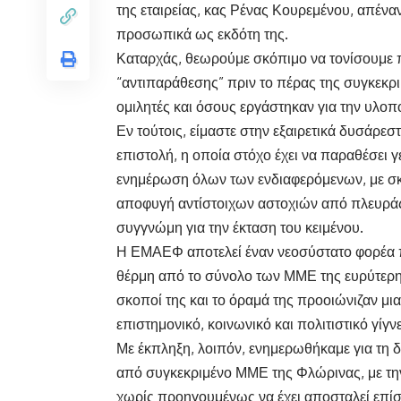
της εταιρείας, κας Ρένας Κουρεμένου, απένα
προσωπικά ως εκδότη της.
Καταρχάς, θεωρούμε σκόπιμο να τονίσουμε 
“αντιπαράθεσης” πριν το πέρας της συγκεκρ
ομιλητές και όσους εργάστηκαν για την υλο
Εν τούτοις, είμαστε στην εξαιρετικά δυσάρε
επιστολή, η οποία στόχο έχει να παραθέσει
ενημέρωση όλων των ενδιαφερόμενων, με σ
αποφυγή αντίστοιχων αστοχιών από πλευρά
συγγνώμη για την έκταση του κειμένου.
Η ΕΜΑΕΦ αποτελεί έναν νεοσύστατο φορέα π
θέρμη από το σύνολο των ΜΜΕ της ευρύτερης 
σκοποί της και το όραμά της προοιώνιζαν μι
επιστημονικό, κοινωνικό και πολιτιστικό γίγν
Με έκπληξη, λοιπόν, ενημερωθήκαμε για τη δ
από συγκεκριμένο ΜΜΕ της Φλώρινας, με την
χωρίς προηγουμένως να έχει αποσταλεί επί