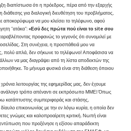
ηξη διαπίστωσα ότι η πρόεδρος, πέρα από την εξαρχής
ψη διάθεσης για διαλογική διευθέτηση του προβλήματος,
 με αποκορύφωμα να μου κλείσει το τηλέφωνο, αφού
γητη “ατάκα”:
«Εσύ δες πρώτα πού είναι το
site
σου
παραβλέποντας προφανώς το γεγονός ότι συνομιλεί με
οσελίδας. Στη συνέχεια, η προσπάθειά μου να
, πολύ απλά, δεν σήκωνε το τηλέφωνο! Αποφάσισα να
 άλλων να μας διαγράψει από τη λίστα αποδεκτών της
ποιήθηκε. Το μήνυμα φυσικά είναι στη διάθεση όποιου
χρόνια λειτουργίας της εφημερίδας μας, δεν έχουμε
ε ανάλογο τρόπο απέναντι σε εκπρόσωπο ΜΜΕ! Όπως
τέρω κατάπτυστης συμπεριφοράς και στάσης,
ίαυλο επικοινωνίας με την εν λόγω κυρία, η οποία δεν
τίθετες γνώμες και καλοπροαίρετη κριτική. Νωπή είναι
ή εντύπωση που προξένησε η εξίσου απαράδεκτη