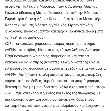
οικονομία. Κάμναμε και μαθηματικά. Φιλόλογος ήταν η
δεσποινίς Παλικάρη. Μουσικός ήταν ο Αντώνης Μάρκου.
Γαλλικά δίδασκε η Μαρία Παπακοσμά, από την Έδεσσα.
Γυμνάστρια ήταν η Δόμνα Κουσουρέτα, από το Μοναστήρι.
Καλλιτεχνικά μας δίδασκε η γαλλικός. Θρησκευτικά η
φιλόλογος. Διδασκόμασταν και αρχαία ελληνικά, αλλά μετά
το 1929, τα κατήργησαν».
«Όλες οι κοπέλες φορούσαν μαύρες ποδιές με το σήμα
«ΑΠΦ» στο στήθος. Ήταν τα αρχικά των λέξεων Ανώτερο
Παρθεναγωγείο Φλωρίνης. Φορούσαμε και άσπρα
γιακαδάκια και άσπρες μανσέτες. Όλες οι κοπέλες είχαμε
πλεξούδες και φορούσαμε μαύρο μπερεδάκι με τα γράμματα
«ΑΠΦ». Αυτή ήταν η στολή μας, και ήταν υποχρεωτική. Στις
γυμναστικές επιδείξεις φορούσαμε άσπρο μακρύ φόρεμα,
διακοσμημένο με μαίανδρο στην κάτω άκρη του φορέματος».
«Κάμναμε και εκδρομές, εντός και εκτός της Φλώρινας. Σε
μια εκδρομή στην Έδεσσα, που πήγαμε να δούμε τους
καταρράκτες, κάποιοι νεαροί μας πλησίασαν και άρχισαν τα