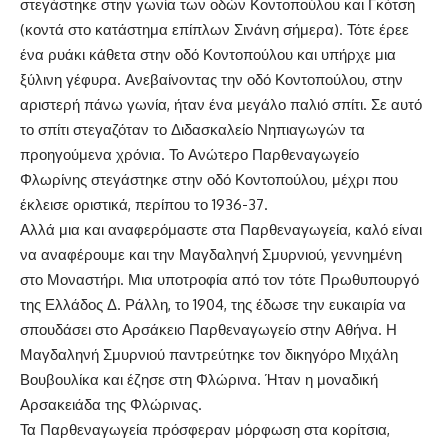
στεγάστηκε στην γωνία των οδών Κοντοπούλου και Γκότση
(κοντά στο κατάστημα επίπλων Σινάνη σήμερα). Τότε έρεε
ένα ρυάκι κάθετα στην οδό Κοντοπούλου και υπήρχε μια
ξύλινη γέφυρα. Ανεβαίνοντας την οδό Κοντοπούλου, στην
αριστερή πάνω γωνία, ήταν ένα μεγάλο παλιό σπίτι. Σε αυτό
το σπίτι στεγαζόταν το Διδασκαλείο Νηπιαγωγών τα
προηγούμενα χρόνια. Το Ανώτερο Παρθεναγωγείο
Φλωρίνης στεγάστηκε στην οδό Κοντοπούλου, μέχρι που
έκλεισε οριστικά, περίπου το 1936-37.
Αλλά μια και αναφερόμαστε στα Παρθεναγωγεία, καλό είναι
να αναφέρουμε και την Μαγδαληνή Σμυρνιού, γεννημένη
στο Μοναστήρι. Μια υποτροφία από τον τότε Πρωθυπουργό
της Ελλάδος Δ. Ράλλη, το 1904, της έδωσε την ευκαιρία να
σπουδάσει στο Αρσάκειο Παρθεναγωγείο στην Αθήνα. Η
Μαγδαληνή Σμυρνιού παντρεύτηκε τον δικηγόρο Μιχάλη
Βουβουλίκα και έζησε στη Φλώρινα. Ήταν η μοναδική
Αρσακειάδα της Φλώρινας.
Τα Παρθεναγωγεία πρόσφεραν μόρφωση στα κορίτσια,