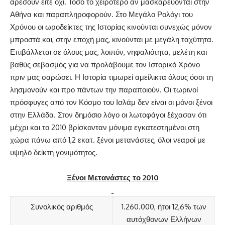
αρέσουν είτε όχι. Τόσο το χειρότερο αν μασκαρεύονται στην
Αθήνα και παραπληροφορούν. Στο Μεγάλο Ρολόγι του
Χρόνου οι ωροδείκτες της Ιστορίας κινούνται συνεχώς μόνον
μπροστά και, στην εποχή μας, κινούνται με μεγάλη ταχύτητα.
Επιβάλλεται σε όλους μας, λοιπόν, νηφαλιότητα, μελέτη και
βαθύς σεβασμός για να προλάβουμε τον Ιστορικό Χρόνο
πριν μας σαρώσει. Η Ιστορία τιμωρεί αμείλικτα όλους όσοι τη
λησμονούν και προ πάντων την παραποιούν. Οι τωρινοί
πρόσφυγες από τον Κόσμο του Ισλάμ δεν είναι οι μόνοι ξένοι
στην Ελλάδα. Στον δημόσιο λόγο οι λωτοφάγοι ξέχασαν ότι
μέχρι και το 2010 βρίσκονταν μόνιμα εγκατεστημένοι στη
χώρα πάνω από 1,2 εκατ. ξένοι μετανάστες, όλοι νεαροί με
υψηλό δείκτη γονιμότητος.
Ξένοι Μετανάστες το 2010
Συνολικός αριθμός
1.260.000, ήτοι 12,6% των
αυτόχθονων Ελλήνων