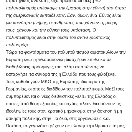
στρατηγικός αναλυτής είχε προειδοποιήσει:
[1]
«
Ο
πολυπολιτισμός υπέσκαψε την έμφαση στην εθνική ταυτότητα
της αμερικανικής εκπαίδευσης. Εάν, όμως, ένα Έθνος είναι
μια κοινότητα μνήμης, οι άνθρωποι, που χάνουν τη μνήμη
τους, χάνουν και την εθνική τους υπόσταση. Ο
πολυπολιτισμός είναι στην ουσία του αντι-ευρωπαϊκός
πολιτισμός
».
Τώρα τα φαντάσματα του πολυπολιτισμού αιματοκυλίουν την
Ευρώπη ενώ τη Θεσσαλονίκη διασχίζουν επιθετικά σε
διαδηλώσεις πρόσφυγες του Ισλάμ απαιτώντας να
καταργήσει τα σύνορά της η Ελλάδα που τους φιλοξενεί.
Τους καθοδηγούν ΜΚΟ της Ευρώπης, ιδιαίτερα της
Γερμανίας, οι οποίες διαδίδουν τον πολυπολιτισμό. Μαζί τους
συμπορεύονται οι νέες διεθνιστικές «ελίτ» της Ελλάδος οι
οποίες, από θέση εξουσίας και ισχύος πλέον διευρύνουν τις
ιδεοληψίες τους στον κρατικό μηχανισμό, στην άσκηση ή μη
άσκηση πολιτικής, στην Παιδεία, στις οργανώσεις κ.α.
Ωστόσο, τα γεγονότα τρέχουν σε πλανητική κλίμακα είτε μας