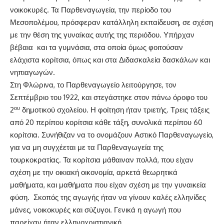
νοικοκυρές. Τα Παρθεναγωγεία, την περίοδο του
Μεσοπολέμου, πρόσφεραν κατάλληλη εκπαίδευση, σε σχέση
με την θέση της γυναίκας αυτής της περιόδου. Υπήρχαν
βέβαια και τα γυμνάσια, στα οποία όμως φοιτούσαν
ελάχιστα κορίτσια, όπως και στα Διδασκαλεία δασκάλων και
νηπιαγωγών.
Στη Φλώρινα, το Παρθεναγωγείο λειτούργησε, τον
Σεπτέμβριο του 1922, και στεγάστηκε στον πάνω όροφο του
ου
2
δημοτικού σχολείου. Η φοίτηση ήταν τριετής. Τρεις τάξεις
από 20 περίπου κορίτσια κάθε τάξη, συνολικά περίπου 60
κορίτσια. Συνήθιζαν να το ονομάζουν Αστικό Παρθεναγωγείο,
για να μη συγχέεται με τα Παρθεναγωγεία της
τουρκοκρατίας. Τα κορίτσια μάθαιναν πολλά, που είχαν
σχέση με την οικιακή οικονομία, αρκετά θεωρητικά
μαθήματα, και μαθήματα που είχαν σχέση με την γυναικεία
φύση. Σκοπός της αγωγής ήταν να γίνουν καλές ελληνίδες
μάνες, νοικοκυρές και σύζυγοι. Γενικά η αγωγή που
παρείχαν ήταν ελληνοχριστιανική.