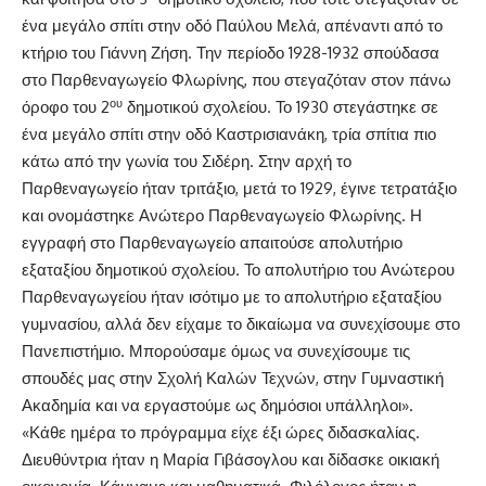
ένα μεγάλο σπίτι στην οδό Παύλου Μελά, απέναντι από το
κτήριο του Γιάννη Ζήση. Την περίοδο 1928-1932 σπούδασα
στο Παρθεναγωγείο Φλωρίνης, που στεγαζόταν στον πάνω
ου
όροφο του 2
δημοτικού σχολείου. Το 1930 στεγάστηκε σε
ένα μεγάλο σπίτι στην οδό Καστρισιανάκη, τρία σπίτια πιο
κάτω από την γωνία του Σιδέρη. Στην αρχή το
Παρθεναγωγείο ήταν τριτάξιο, μετά το 1929, έγινε τετρατάξιο
και ονομάστηκε Ανώτερο Παρθεναγωγείο Φλωρίνης. Η
εγγραφή στο Παρθεναγωγείο απαιτούσε απολυτήριο
εξαταξίου δημοτικού σχολείου. Το απολυτήριο του Ανώτερου
Παρθεναγωγείου ήταν ισότιμο με το απολυτήριο εξαταξίου
γυμνασίου, αλλά δεν είχαμε το δικαίωμα να συνεχίσουμε στο
Πανεπιστήμιο. Μπορούσαμε όμως να συνεχίσουμε τις
σπουδές μας στην Σχολή Καλών Τεχνών, στην Γυμναστική
Ακαδημία και να εργαστούμε ως δημόσιοι υπάλληλοι».
«Κάθε ημέρα το πρόγραμμα είχε έξι ώρες διδασκαλίας.
Διευθύντρια ήταν η Μαρία Γιβάσογλου και δίδασκε οικιακή