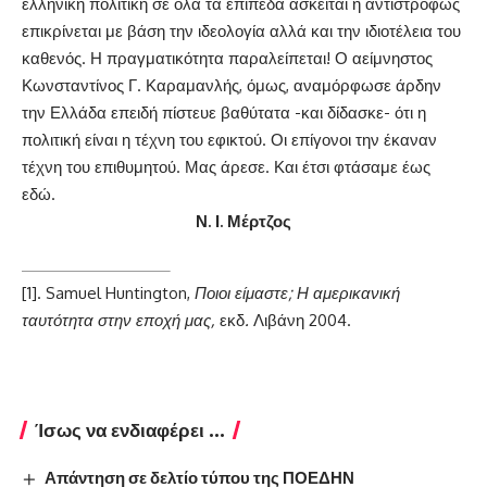
ελληνική πολιτική σε όλα τα επίπεδα ασκείται ή αντιστρόφως
επικρίνεται με βάση την ιδεολογία αλλά και την ιδιοτέλεια του
καθενός. Η πραγματικότητα παραλείπεται! Ο αείμνηστος
Κωνσταντίνος Γ. Καραμανλής, όμως, αναμόρφωσε άρδην
την Ελλάδα επειδή πίστευε βαθύτατα -και δίδασκε- ότι η
πολιτική είναι η τέχνη του εφικτού. Οι επίγονοι την έκαναν
τέχνη του επιθυμητού. Μας άρεσε. Και έτσι φτάσαμε έως
εδώ.
Ν. Ι. Μέρτζος
[1]
. Samuel Huntington,
Ποιοι είμαστε; Η αμερικανική
ταυτότητα στην εποχή μας,
εκδ
.
Λιβάνη 2004.
Ίσως να ενδιαφέρει ...
Απάντηση σε δελτίο τύπου της ΠΟΕΔΗΝ