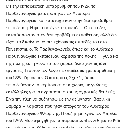
Με την εκπαιδευτική μεταρρύθμιση του 1929, τα
Παρθεναγωγεία μετατράπηκαν σε Ανώτερα
Παρθεναγωγεία, και κατατάχτηκαν στην δευτεροβάθμια
εκπαίδευση. Η φοίτηση έγινε τετραετής. Οι σπουδές
κατατάσσονταν στην δευτεροβάθμια εκπαίδευση, αλλά δεν
είχαν το δικαίωμα να συνεχίσουν τις σπουδές του στο
Πανεπιστήμιο. Το Παρθεναγωγείο, όπως και το Ανώτερο
Παρθεναγωγείο εκπαίδευαν κορίτσια της πόλης. Η γυναίκα
της πόλης και η γυναίκα του χωριού δεν είχαν τις ίδιες
εργασίες. Γι αυτόν τον λόγο η εκπαιδευτική μεταρρύθμιση,
του 1929, ίδρυσε την Οικοκυρικές Σχολές, όπου
εκπαιδεύονταν τα κορίτσια από τα χωριά, με γνώσεις
κατάλληλες για το αγροτόσπιτο και τις αγροτικές δουλειές.
Είχα την τύχη να συζητήσω με την αείμνηστη Βασιλική
Σαμαρά – Καρατζά, που ήταν απόφοιτη του Ανώτερου
Παρθεναγωγείου Φλωρίνης. Η συζήτηση έγινε τον Απρίλιο
του 1999. Μου αφηγήθηκε τα παρακάτω: «Γεννήθηκα το 1916
ο
και φοίτησα στο 3
δημοτικό σχολείο, που τότε στεγαζόταν σε