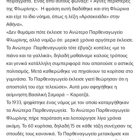
πειράγματα. Ένας από αυτούς φώναξε: « Αγνές περιστέρες
της Φλωρίνης». Η φράση αυτή διαδόθηκε και στη Φλώρινα
και είχε το ίδιο νόημα, όπως η λέξη «Αρσακειάδα» στην
Αθήνα».
«Δεν θυμάμαι πότε έκλεισε το Ανώτερο Παρθεναγωγείο
Φλωρίνης, αλλά νομίζω ότι μερικά χρόνια αργότερα έκλεισε.
Το Ανώτερο Παρθεναγωγείο τότε έβγαζε κοπέλες «με το
πιάνο και τα γαλλικά», δηλαδή μαθαίναμε καλούς τρόπους
και γενικά κατάλληλη συμπεριφορά που απαιτούσε ο αστικός
πολιτισμός. Μετά καθιερώθηκε να πηγαίνουν τα κορίτσια στο
γυμνάσιο. Το Παρθεναγωγείο έκλεισε γιατί θεώρησαν ότι η
αποστολή του είχε τελειώσει». Αυτά μου αφηγήθηκε η
αείμνηστη Βασιλική Σαμαρά – Καρατζά.
Το 1933, ψηφίστηκε ένας νόμος με τον οποίο καταργήθηκαν
τα Ανώτερα Παρθεναγωγεία. Το Ανώτερο Παρθεναγωγείο
Φλωρίνης πήρε παράταση και λειτούργησε λίγα χρόνια
ακόμη. Το 60 κορίτσια, δηλαδή 15 σε κάθε τάξη συνέχισαν τις
σπουδές τους κανονικά. Το Παρθεναγωγείο μετακόμισε και