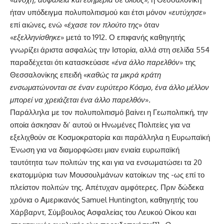
ήταν υπόδειγμα πολυπολιτισμού και έτσι μόνον «
ευτύχησε
»
επί αιώνες, ενώ «
έχασε τον πλούτο της
» όταν
«
εξελληνίσθηκε
» μετά το 1912. Ο επιφανής καθηγητής
γνωρίζει άριστα ασφαλώς την Ιστορία, αλλά στη σελίδα 554
παραδέχεται ότι κατασκεύασε
«
ένα άλλο παρελθόν
» της
Θεσσαλονίκης επειδή «
καθώς τα μικρά κράτη
ενσωματώνονται σε έναν ευρύτερο Κόσμο, ένα άλλο μέλλον
μπορεί να χρειάζεται ένα άλλο παρελθόν
»
.
Παράλληλα με τον πολυπολιτισμό
βαίνει η Γεωπολιτική, την
οποία άσκησαν δι’ αυτού οι Ηνωμένες Πολιτείες για να
εξελιχθούν σε Κοσμοκρατορία και παράλληλα η Ευρωπαϊκή
Ένωση για να διαμορφώσει μιαν ενιαία ευρωπαϊκή
ταυτότητα των πολιτών της και για να ενσωματώσει τα 20
εκατομμύρια των Μουσουλμάνων κατοίκων της -ως επί το
πλείστον πολιτών της. Απέτυχαν αμφότερες. Πριν δώδεκα
χρόνια ο Αμερικανός Samuel Huntington, καθηγητής του
Χάρβαρντ, Σύμβουλος Ασφαλείας του Λευκού Οίκου και