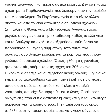
γραφή, ανάγνωση και εκκλησιαστικά κείμενα. Δεν είχε καμία
σχέση με τα Παρθεναγωγεία, που λειτούργησαν την περίοδο
του Μεσοπολέμου. Τα Παρθεναγωγεία αυτά είχαν άλλον
σκοπό, και απαιτούσαν απολυτήριο δημοτικού σχολείου.
Στη πόλη της Φλώρινας, ο Μακεδονικός Αγώνας, έφερε
μεγάλο συναγωνισμό στην εκπαίδευση, καθώς τα ελληνικά
και τα βουλγάρικα σχολεία αναζητούσαν μαθητές για να
παρουσιάσουν μεγάλη συμμετοχή. Από αυτόν τον
συναγωνισμό βγήκαν κερδισμένα τα κορίτσια, που πήραν
γνώσεις δημοτικού σχολείου. Όμως η θέση της γυναίκας
ου
ήταν στο σπίτι, ακόμη και στις αρχές του 20
αιώνα.
Η κοινωνία άλλαζε και αναζητούσε νέους ρόλους. Η γυναίκα
έπρεπε να ακολουθήσει και αυτή την εξέλιξη, σε μια πόλη,
όπου ο αστισμός επικρατούσε και διέλυε την παλιά
νοοτροπία, που είχε διαμορφωθεί επί αιώνες. Οι εύπορες
οικογένειες ήταν οι πιο αστικοποιημένες και ήθελαν καλύτερη
μόρφωση για τα κορίτσια τους. Η εκπαίδευσή τους όμως
απέβλεπε στην προετοιμασία, ώστε να γίνουν σύγχρονες