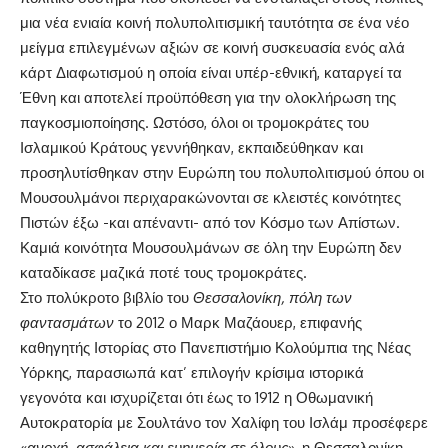
μια νέα ενιαία κοινή πολυπολιτισμική ταυτότητα σε ένα νέο
μείγμα επιλεγμένων αξιών σε κοινή συσκευασία ενός αλά
κάρτ Διαφωτισμού η οποία είναι υπέρ-εθνική, καταργεί τα
Έθνη και αποτελεί προϋπόθεση για την ολοκλήρωση της
παγκοσμιοποίησης. Ωστόσο, όλοι οι τρομοκράτες του
Ισλαμικού Κράτους γεννήθηκαν, εκπαιδεύθηκαν και
προσηλυτίσθηκαν στην Ευρώπη του πολυπολιτισμού όπου οι
Μουσουλμάνοι περιχαρακώνονται σε κλειστές κοινότητες
Πιστών έξω -και απέναντι- από τον Κόσμο των Απίστων.
Καμιά κοινότητα Μουσουλμάνων σε όλη την Ευρώπη δεν
καταδίκασε μαζικά ποτέ τους τρομοκράτες.
Στο πολύκροτο βιβλίο του
Θεσσαλονίκη, πόλη των
φαντασμάτων
το 2012 ο Μαρκ Μαζάουερ, επιφανής
καθηγητής Ιστορίας στο Πανεπιστήμιο Κολούμπια της Νέας
Υόρκης, παρασιωπά κατ’ επιλογήν κρίσιμα ιστορικά
γεγονότα και ισχυρίζεται ότι έως το 1912 η Οθωμανική
Αυτοκρατορία με Σουλτάνο τον Χαλίφη του Ισλάμ προσέφερε
«
ανοχή, ασφάλεια και ευημερία σε όλους
», η Θεσσαλονίκη