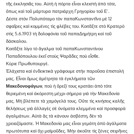
τῆς ἐκκλησιᾶς του. Αὐτὴ ἡ πόρτα εἶναι κλειστὴ ἀπὸ τότε,
ὅπως καὶ τοῦ μάρτυρα πατριάρχη Γρηγορίου τοῦ Ε’.
Δέστε στὸν Πολυπόταμο τὸν παπαΚωνσταντῖνο μὲ 12
σφαῖρες καὶ κομμένες τὶς φλέβες του. Κοιτᾶξτε στὸ Κρατερὸ
στὶς 5.6.1903 τὴ δολοφόνία τοῦ παπαΔημήτρη καὶ τοῦ
δάσκαλου.
Κοιτᾶξτε λίγο τὸ ἄγαλμα τοῦ παπαΚωνσταντίνου
Παπαδόπουλου ἐκεῖ στοὺς Ψαρᾶδες ποὺ εἶσθε.
Κύριε Πρωθυπουργέ.
Ἐλάχιστα καὶ ἐνδεικτικὰ γράφουμε στὴν παροῦσα ἐπιστολή
μας. Εἶναι ὅμως ἀμέτρητα τὰ ἐγκλήματα τῶν
Μακεδονοφάγων
, ποὺ ἡ ὄρεξί τους κρατάει ἀπὸ τότε
θεριεμένη καὶ ἀκόρεστη μέχρι σήμερα γιὰ τὴν Μακεδονία
μας. Μὴ βλέπετε τὰ χαμόγελά τους. Οὔτε τὶς κινήσεις καλῆς
θελήσεως γιὰ ἀλλαγὲς σὲ ὀνόματα κλεμμένα καὶ προσφορὰ
ἀγαλμάτων. Αὐτὰ ἂς τὰ κάνουν ἀσβέστη, δὲν τὰ
χρειαζόμαστε. Ἡ Μακεδονία μας εἶναι γεμάτη ἀπὸ ἀγάλματα
πρωτότυπα καὶ ὄχι μαϊμοῦδες. Μὴν ἀκοῦτε τὶς ξένες σειρῆνες