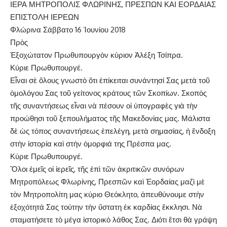
ΙΕΡΑ ΜΗΤΡΟΠΟΛΙΣ ΦΛΩΡΙΝΗΣ, ΠΡΕΣΠΩΝ ΚΑΙ ΕΟΡΔΑΙΑΣ
ΕΠΙΣΤΟΛΗ ΙΕΡΕΩΝ
Φλώρινα Σάββατο 16 Ἰουνίου 2018
Πρὸς
Ἐξοχώτατον Πρωθυπουργὸν κύριον Ἀλέξη Τσίπρα.
Κύριε Πρωθυπουργέ.
Εἶναι σὲ ὅλους γνωστὸ ὅτι ἐπίκειται συνάντησί Σας μετὰ τοῦ
ὁμολόγου Σας τοῦ γείτονος κράτους τῶν Σκοπίων. Σκοπὸς
τῆς συναντήσεως εἶναι νὰ πέσουν οἱ ὑπογραφὲς γιὰ τὴν
προώθησι τοῦ ξεπουλήματος τῆς Μακεδονίας μας. Μάλιστα
δὲ ὡς τόπος συναντήσεως ἐπελέγη, μετὰ σημασίας, ἡ ἔνδοξη
στὴν ἱστορία καὶ στὴν ὀμορφιά της Πρέσπα μας.
Κύριε Πρωθυπουργέ.
Ὅλοι ἐμεῖς οἱ ἱερεῖς, τῆς ἐπὶ τῶν ἀκριτικῶν συνόρων
Μητροπόλεως Φλωρίνης, Πρεσπῶν καὶ Ἑορδαίας μαζὶ μὲ
τὸν Μητροπολίτη μας κύριο Θεόκλητο, ἀπευθύνουμε στὴν
ἐξοχότητά Σας τούτην τὴν ὕστατη ἐκ καρδίας ἔκκλησι. Νὰ
σταματήσετε τὸ μέγα ἱστορικὸ λάθος Σας. Διότι ἔτσι θὰ γράψη