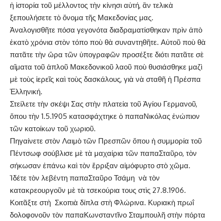
ἡ ἱστορία τοῦ μέλλοντος τὴν κίνησι αὐτή, ἂν τελικὰ
ξεπουλήσετε τὸ ὄνομα τῆς Μακεδονίας μας.
Ἀναλογισθῆτε πόσα γεγονότα διαδραματίσθηκαν πρὶν ἀπὸ
ἑκατὸ χρόνια στὸν τόπο ποὺ θὰ συναντηθῆτε. Αὐτοῦ ποὺ θὰ
πατᾶτε τὴν ὥρα τῶν ὑπογραφῶν προσέξτε διότι πατᾶτε σὲ
αἵματα τοῦ ἁπλοῦ Μακεδονικοῦ λαοῦ ποὺ θυσιάσθηκε μαζὶ
μὲ τοὺς ἱερεῖς καὶ τοὺς δασκάλους, γιὰ νὰ σταθῆ ἡ Πρέσπα
Ἑλληνική.
Στείλετε τὴν σκέψι Σας στὴν πλατεία τοῦ Ἁγίου Γερμανοῦ,
ὅπου τὴν 1.5.1905 κατασφάχτηκε ὁ παπαΝικόλας ἐνώπιον
τῶν κατοίκων τοῦ χωριοῦ.
Πηγαίνετε στὸν Λαιμὸ τῶν Πρεσπῶν ὅπου ἡ συμμορία τοῦ
Πέντσωφ σούβλισε μὲ τὰ μαχαίρια τῶν παπαΣταῦρο, τὸν
σήκωσαν ἐπάνω καὶ τὸν ἔρριξαν αἱμόφυρτο στὸ χῶμα.
Ἰδέτε τὸν λεβέντη παπαΣταῦρο Τσάμη νὰ τὸν
κατακρεουργοῦν μὲ τὰ τσεκούρια τους στὶς 27.8.1906.
Κοιτᾶξτε στὴ Σκοπιὰ δίπλα στὴ Φλώρινα. Κυριακὴ πρωΐ
δολοφονοῦν τὸν παπαΚωνσταντῖνο Σταμπουλῆ στὴν πόρτα