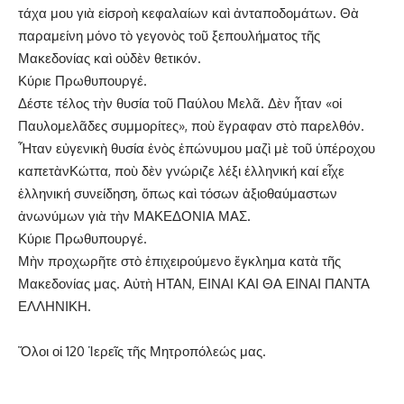
τάχα μου γιὰ εἰσροὴ κεφαλαίων καὶ ἀνταποδομάτων. Θὰ
παραμείνη μόνο τὸ γεγονὸς τοῦ ξεπουλήματος τῆς
Μακεδονίας καὶ οὐδὲν θετικόν.
Κύριε Πρωθυπουργέ.
Δέστε τέλος τὴν θυσία τοῦ Παύλου Μελᾶ. Δὲν ἦταν «οἱ
Παυλομελᾶδες συμμορίτες», ποὺ ἔγραφαν στὸ παρελθόν.
Ἦταν εὐγενικὴ θυσία ἑνὸς ἐπώνυμου μαζὶ μὲ τοῦ ὑπέροχου
καπετὰνΚώττα, ποὺ δὲν γνώριζε λέξι ἑλληνική καί εἶχε
ἑλληνική συνείδηση, ὅπως καὶ τόσων ἀξιοθαύμαστων
ἀνωνύμων γιὰ τὴν ΜΑΚΕΔΟΝΙΑ ΜΑΣ.
Κύριε Πρωθυπουργέ.
Μὴν προχωρῆτε στὸ ἐπιχειρούμενο ἔγκλημα κατὰ τῆς
Μακεδονίας μας. Αὐτὴ ΗΤΑΝ, ΕΙΝΑΙ ΚΑΙ ΘΑ ΕΙΝΑΙ ΠΑΝΤΑ
ΕΛΛΗΝΙΚΗ.
Ὅλοι οἱ 120 Ἱερεῖς τῆς Μητροπόλεώς μας.