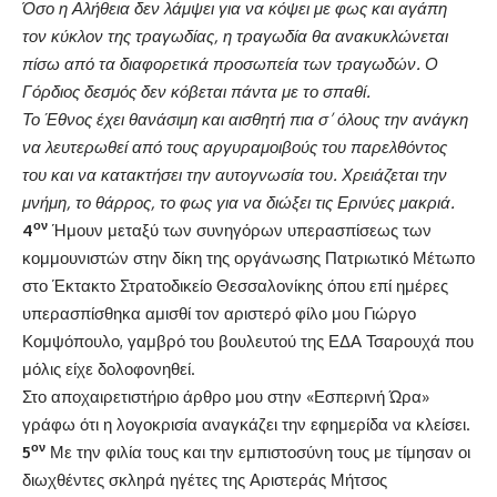
Όσο η Αλήθεια δεν λάμψει για να κόψει με φως και αγάπη
τον κύκλον της τραγωδίας, η τραγωδία θα ανακυκλώνεται
πίσω από τα διαφορετικά προσωπεία των τραγωδών. Ο
Γόρδιος δεσμός δεν κόβεται πάντα με το σπαθί.
Το Έθνος έχει θανάσιμη και αισθητή πια σ’ όλους την ανάγκη
να λευτερωθεί από τους αργυραμοιβούς του παρελθόντος
του και να κατακτήσει την αυτογνωσία του. Χρειάζεται την
μνήμη, το θάρρος, το φως για να διώξει τις Ερινύες μακριά.
ον
4
Ήμουν μεταξύ των συνηγόρων υπερασπίσεως των
κομμουνιστών στην δίκη της οργάνωσης Πατριωτικό Μέτωπο
στο Έκτακτο Στρατοδικείο Θεσσαλονίκης όπου επί ημέρες
υπερασπίσθηκα αμισθί τον αριστερό φίλο μου Γιώργο
Κομψόπουλο, γαμβρό του βουλευτού της ΕΔΑ Τσαρουχά που
μόλις είχε δολοφονηθεί.
Στο αποχαιρετιστήριο άρθρο μου στην «Εσπερινή Ώρα»
γράφω ότι η λογοκρισία αναγκάζει την εφημερίδα να κλείσει.
ον
5
Με την φιλία τους και την εμπιστοσύνη τους με τίμησαν οι
διωχθέντες σκληρά ηγέτες της Αριστεράς Μήτσος