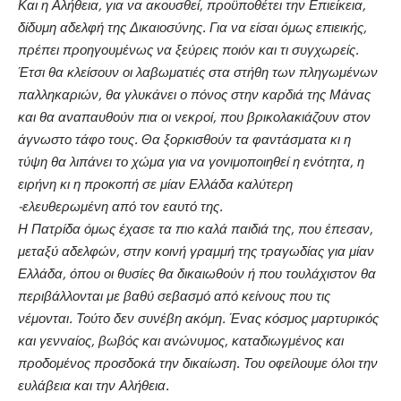
Και η Αλήθεια, για να ακουσθεί, προϋποθέτει την Επιείκεια,
δίδυμη αδελφή της Δικαιοσύνης. Για να είσαι όμως επιεικής,
πρέπει προηγουμένως να ξεύρεις ποιόν και τι συγχωρείς.
Έτσι θα κλείσουν οι λαβωματιές στα στήθη των πληγωμένων
παλληκαριών, θα γλυκάνει ο πόνος στην καρδιά της Μάνας
και θα αναπαυθούν πια οι νεκροί, που βρικολακιάζουν στον
άγνωστο τάφο τους. Θα ξορκισθούν τα φαντάσματα κι η
τύψη θα λιπάνει το χώμα για να γονιμοποιηθεί η ενότητα, η
ειρήνη κι η προκοπή σε μίαν Ελλάδα καλύτερη
-ελευθερωμένη από τον εαυτό της.
Η Πατρίδα όμως έχασε τα πιο καλά παιδιά της, που έπεσαν,
μεταξύ αδελφών, στην κοινή γραμμή της τραγωδίας για μίαν
Ελλάδα, όπου οι θυσίες θα δικαιωθούν ή που τουλάχιστον θα
περιβάλλονται με βαθύ σεβασμό από κείνους που τις
νέμονται. Τούτο δεν συνέβη ακόμη. Ένας κόσμος μαρτυρικός
και γενναίος, βωβός και ανώνυμος, καταδιωγμένος και
προδομένος προσδοκά την δικαίωση. Του οφείλουμε όλοι την
ευλάβεια και την Αλήθεια.