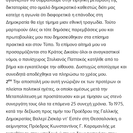
δικτατορίας στο ομαλό δημοκρατικό καθεστώς διότι μας
κατείχε η αγωνία ότι διαφορετικά η επάνοδος στη
Δημοκρατία θα είχε τίμημα μιαν εθνική τραγωδία. Τούτο
μαρτυρούν όλες οι τότε δημόσιες παρεμβάσεις μου και
πρωτοβουλίες μου που δημοσιεύθηκαν στα επίσημα
πρακτικά και στον Τύπο. Το επίμονο αίτημά μου να
προσαρμόζονται στο Κράτος Δικαίου όλοι οι αναγκαστικοί
νόμοι, ο πανίσχυρος Στυλιανός Παττακός κατήλθε από το
βήμα και εγκατέλειψε την αίθουσα. Δυστυχώς αποτύχαμε και
συνειδητά αποδέχθηκα να πληρώσω το χρέος μου.
ον
2
Την αποστολή μου αυτή γνώριζαν εκ των προτέρων οι
πλείστοι πολιτικοί ηγέτες, οι οποίοι αμέσως μετά την
Μεταπολίτευση με προστάτευσαν και με τίμησαν ως στενό
συνεργάτη τους όλα τα επόμενα 25 συνεχή χρόνια. Το 1975,
κατά την δεξίωση προς τιμήν του Προέδρου της Γαλλικής
Δημοκρατίας Βαλερί Ζισκάρ ντ’ Εστέν στη Θεσσαλονίκη, ο
αείμνηστος Πρόεδρος Κωνσταντίνος Γ. Καραμανλής με