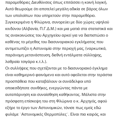
παραμεθόριες Διευθύνσεις όπως επιτάσσει η κοινή λογική.
Αυτό θεωρούμε ότι αποτελεί μεγάλη αδικία σε βάρος όλων
των υπολοίπων που υπηρετούν στην παραμεθόριο.
Συγκεκριμένα η Φλώρινα, συνορεύει με δύο χώρες υψηλού
κινδύνου (Αλβανία, Π.Γ.Δ.Μ.) και μια ματιά στα στατιστικά και
τις ανακοινώσεις του Αρχηγείου αρκεί για να διαπιστώσει ο
καθένας το μέγεθος του διασυνοριακού εγκλήματος που
αντιμετωπίζει η Αστυνομία στην περιοχή μας, (ναρκωτικά,
παράνομη μετανάστευση, διεθνή εντάλματα σύλληψης,
λαθραία τσιγάρα κ.τ.λ.).
Οι συλλήψεις που σχετίζονται με το διασυνοριακό έγκλημα
είναι καθημερινό φαινόμενο και αυτό οφείλεται στην τεράστια
προσπάθεια που καταβάλουν οι συνάδελφοι υπό
οποιεσδήποτε συνθήκες, ενεργώντας πάντα με
αυταπάρνηση και συναίσθηση καθήκοντος. Μάλιστα στην
πρόσφατη επίσκεψη του στη Φλώρινα ο κ. Αρχηγός, αφού
εξήρε το έργο των Αστυνομικών, τόνισε πως εμείς εδώ
φυλάμε ¨Αστυνομικές Θερμοπύλες¨. Είναι πια καιρός, και