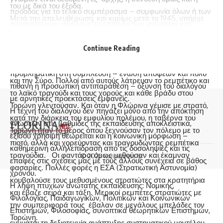
του με δικά του έξοδα.
πρόοδος για το τελικό συμπέρασμα – συμφωνία όλων ή των
Μετά την απελευθέρωση, και κυρίως μετά το 1945, υπήρχε
περισσοτέρων, αξιολογεί το επίπεδο των γνώσεων και
επάρκεια κρεάτων, λαχανικών και ποτών. Η ταβέρνα του
εμπειριών με θετικό πρόσημο. Αντίθετα εάν όλοι μαζί
Τορώνη σέρβιρε όλα τα παραπάνω. Η πελατεία του εκτός
συνομιλούν ή στρέφονται ο ένας εναντίον του άλλου για τις
Continue Reading
τους Φλωρινιώτες, ήταν και στρατιώτες της στρατο-
διαφορετικές γνώμες που έχει, η κατάληξη θα είναι
χωροφυλακής, που κατάγονταν από την Αθήνα, τον Πειραιά
προβληματική στη σύμπλευση – ένωση απόψεων και πολύ
και την Σύρο. Πολλοί από αυτούς λάτρευαν το ρεμπέτικο και
πιθανή η προσωπική αντιπαράθεση – όξυνση του διαλόγου
το λαϊκό τραγούδι και τους χορούς και κάθε βράδυ στου
με αρνητικές προεκτάσεις εμφανείς.
Τορώνη γλεντούσαν. Και όταν η Φλώρινα γέμισε με στρατό,
Η τέχνη του διαλόγου δεν πηγάζει μόνο από την απόκτηση
κατά την διάρκεια του εμφυλίου πολέμου, η ταβέρνα του
γνώσεων στις βαθμίδες της εκπαίδευσης αποκλειστικά,
Τορώνη ήταν το μέρος όπου ξεχνούσαν τον πόλεμο με το
εξίσου χρήσιμη θεωρείται και η κοινωνική μόρφωση –
πιοτό, αλλά και χορεύοντας και τραγουδώντας ρεμπέτικα
καθημερινή αλληλεπίδραση από τις δοσοληψίες και τις
τραγούδια. Οι φαντάροι όμως μεθούσαν και έκαμναν
© 2025 florinapress.gr
επαφές στις σχέσεις μας με τους άλλους συνέχεια σε βάθος
φασαρίες. Πολλές φορές η ΕΣΑ (Στρατιωτική Αστυνομία)
χρόνου.
κουβαλούσε τους μεθυσμένους στρατιώτες στα κρατητήρια
Η λήψη πτυχίων ανώτατης εκπαίδευσης: Νομικής,
και έβαζε σειρά και τάξη. Μερικοί ρεμπέτες στρατιώτες με
Φιλολογίας, Παιδαγωγικών, Πολιτικών και Κοινωνικών
την συμπεριφορά τους έβαλαν σε μεγάλους μπελάδες τον
Επιστημών, Φιλοσοφίας, συνοπτικά θεωρητικών Επιστημών,
Τορώνη.
εγγυάται τη δεξιοτεχνία ανάπτυξης συστηματικού μοντέλου