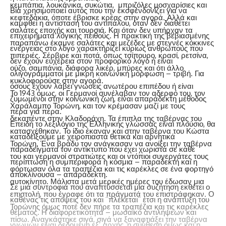
κεμπάπια, λουκάνικα, συκώτια, μπριζόλες μοσχαρίσιες και
Βία χρησιμοποιεί αυτός που την εκσφενδονίζει για να
κεφτεδάκια, όποτε έβρισκε κρέας στην αγορά. Αλλά και
καμφθεί η αντίσταση του αντιπάλου, όταν δεν διαθέτει
σαλάτες εποχής και τουρσιά. Και όταν δεν υπήρχαν τα
επιχειρήματα λογικής πειθούς. Η πρακτική της βεβιασμένης
παραπάνω έκαμνε σαλάτες και μεζέδες με στεγνές κόκκινες
ενέργειας στο λόγο χαρακτηρίζει κυρίως ανθρώπους που
πιπεριές. Σέρβιρε και ποτά, όπως τσίπουρο, κρασί, ρετσίνα,
δεν έχουν ευχέρεια στον προφορικό λόγο ή είναι
ούζο, σαμπάνια, διάφορα λικέρ, μπύρες και ότι άλλο
ολιγογράμματοι με μικρή κοινωνική μόρφωση – τριβή. Για
κυκλοφορούσε στην αγορά.
όσους έχουν λάβει γνώσεις ανωτέρου επιπέδου ή είναι
Το 1943 όμως, οι Γερμανοί συνέλαβαν τον αδερφό του, τον
ζυμωμένοι στην κοινωνική ζωή, είναι απαράδεκτη μέθοδος
Χαράλαμπο Τορώνη, και τον κρέμασαν μαζί με τους
πέρα για πέρα.
δεκαπέντε στην Κλαδοράχη. Τα έπιπλα της ταβέρνας του
Επειδή το λεξιλόγιο της Ελληνικής γλώσσας είναι πλούσιο, θα
κατασχέθηκαν. Το ίδιο έκαναν και στην ταβέρνα του Κώστα
καταδείξουμε με χειροπιαστά θετικά και αρνητικά
Τορώνη. Ένα βράδυ τον ανάγκασαν να ανοίξει την ταβέρνα
παραδείγματα τον αντίκτυπο που έχει χωριστά σε κάθε
του και γερμανοί στρατιώτες και οι ντόπιοι συνεργάτες τους
περίπτωση η συμπεριφορά η κόσμια – παραδεκτή και η
φόρτωσαν όλα τα τραπέζια και τις καρέκλες σε ένα φορτηγό
αποκλίνουσα – απαράδεκτη.
αυτοκίνητο. Μάλιστα μετά μερικές ημέρες του έδωσαν μια
Σε μιά συντροφιά που αναπτύσσεται μια συζήτηση εκθέτει ο
επιστολή, που έγραφε ότι τα πράγματά του επιστράφηκαν. Ο
καθένας τις απόψεις του και ¨πλέκεται¨ έτσι η ανάπτυξη του
Τορώνης όμως ποτέ δεν πήρε τα τραπέζια και τις καρέκλες
θέματος. Η διαφορετικότητα – μωσαϊκό αντιλήψεων και
πίσω. Αναγκάστηκε σιγά, σιγά να ξαναφτιάξει την ταβέρνα
γνωμών είναι δεδομένη εξ’ αρχής, η σύνθεση όμως και η