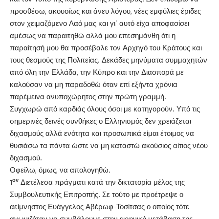
προσθέσω, ακουσίως και άνευ λόγου, νέες εμφύλιες έριδες
στον χειμαζόμενο Λαό μας και γι’ αυτό είχα αποφασίσει
αμέσως να παραιτηθώ αλλά μου επεσημάνθη ότι η
παραίτησή μου θα προσέβαλε τον Αρχηγό του Κράτους και
τους θεσμούς της Πολιτείας. Δεκάδες μηνύματα συμμαχητών
από όλη την Ελλάδα, την Κύπρο και την Διασπορά με
καλούσαν να μη παραδοθώ όταν επί εξήντα χρόνια
παρέμεινα ανυποχώρητος στην πρώτη γραμμή.
Συγχωρώ από καρδιάς όλους όσοι με κατηγορούν. Υπό τις
σημερινές δεινές συνθήκες ο Ελληνισμός δεν χρειάζεται
διχασμούς αλλά ενότητα και προσωπικά είμαι έτοιμος να
θυσιάσω τα πάντα ώστε να μη καταστώ ακούσιος αίτιος νέου
διχασμού.
Οφείλω, όμως, να απολογηθώ.
ον
1
Διετέλεσα πράγματι κατά την δικτατορία μέλος της
Συμβουλευτικής Επιτροπής. Σε τούτο με προέτρεψε ο
αείμνηστος Ευάγγελος Αβέρωφ-Τοσίτσας ο οποίος τότε
αγωνιζόταν να συμβάλουμε στην ειρηνική μετάβαση της