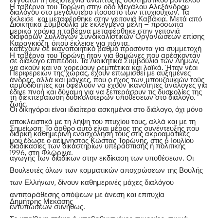
Η ταβέρνα του Τορώνη στην οδό Μεγάλου Αλεξάνδρου
διαλόγου στο μεγαλύτερο ποσοστό των πτυχιούχων. Τα
έκλεισε και μεταφέρθηκε στην γειτονιά Καβάκια. Μετά από
Διοικητικά Συμβούλια με εκλεγμένα μέλη – πρόσωπα
μερικά χρόνια η ταβέρνα μεταφέρθηκε στην γειτονιά
διαφόρων Συλλόγων Συνδικαλιστικών Οργανώσεων επίσης
Καραγκιόζη, όπου έκλεισε για πάντα.
κατέχουν σε ικανοποιητικό βαθμό προσόντα για συμμετοχή
Η ταβέρνα του Τορώνη ήταν για θαμώνες που αρέσκονταν
σε διάλογο επιπέδου. Τα Διοικητικά Συμβούλια των Δήμων,
να ακούν και να χορεύουν ρεμπέτικα και λαϊκά. Ήταν νέοι
Περιφερειών της χώρας, έχουν επωμισθεί με αυξημένες
άνδρες, αλλά και μάγκες, που ο ήχος των μπουζουκιών τούς
αρμοδιότητες και οφείλουν να έχουν ικανότητες ανάλογες για
έδινε πνοή και δύναμη για να ξεπεράσουν τις δυσκολίες της
τη διεκπεραίωση δυσκολότερων υποθέσεων στο διάλογο.
ζωής.
Οι δικηγόροι είναι ιδιαίτερα ασκημένοι στο διάλογο, όχι μόνο
αποκλειστικά με τη λήψη του πτυχίου τους, αλλά και με τη
Σημείωση: Το άρθρο αυτό είναι μέρος της συνέντευξης που
διαρκή καθημερινή ενασχόλησή τους στις ακροαματικές
μου έδωσε ο αείμνηστος Κώστας Τορώνης, στις 6 Ιουλίου
διαδικασίες των δικαστηρίων υπεράσπισης ή πολιτικής
1996, στη Φλώρινα.
αγωγής των διαδίκων στην εκδίκαση των υποθέσεων. Οι
Βουλευτές όλων των κομματικών αποχρώσεων της Βουλής
των Ελλήνων, δίνουν καθημερινές μάχες διαλόγου
αντιπαράθεσης απόψεων με άνεση και επιτυχία
Δημήτρης Μεκάσης
εντυπώσεων συνήθως.