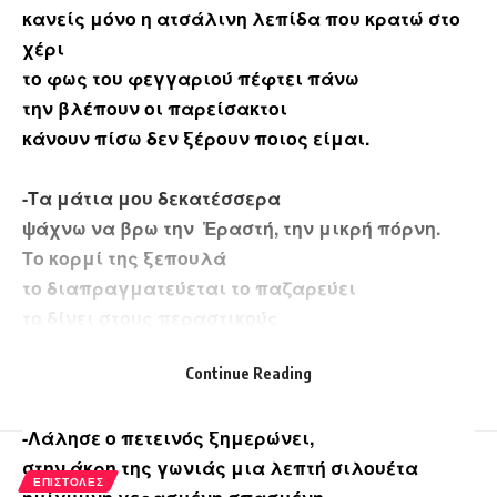
κανείς μόνο η ατσάλινη λεπίδα που κρατώ στο
χέρι
το φως του φεγγαριού πέφτει πάνω
την βλέπουν οι παρείσακτοι
κάνουν πίσω δεν ξέρουν ποιος είμαι.
-Τα μάτια μου δεκατέσσερα
ψάχνω να βρω την Ἐραστή, την μικρή πόρνη.
Το κορμί της ξεπουλά
το διαπραγματεύεται το παζαρεύει
το δίνει στους περαστικούς
ξαπλώνει σε σάπια κρεβάτια
Continue Reading
μουχλιασμένα σεντόνια βρώμικα λερωμένα.
-Λάλησε ο πετεινός ξημερώνει,
στην άκρη της γωνιάς μια λεπτή σιλουέτα
ΕΠΙΣΤΟΛΈΣ