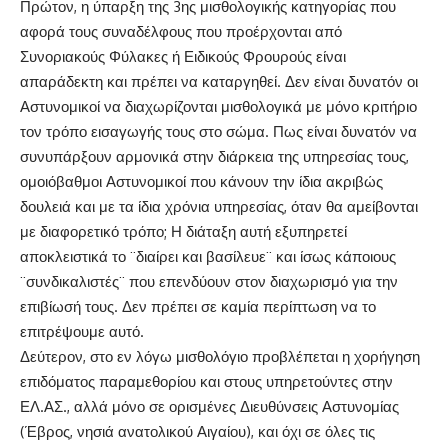
Πρώτον, η ύπαρξη της 3ης μισθολογικής κατηγορίας που
αφορά τους συναδέλφους που προέρχονται από
Συνοριακούς Φύλακες ή Ειδικούς Φρουρούς είναι
απαράδεκτη και πρέπει να καταργηθεί. Δεν είναι δυνατόν οι
Αστυνομικοί να διαχωρίζονται μισθολογικά με μόνο κριτήριο
τον τρόπο εισαγωγής τους στο σώμα. Πως είναι δυνατόν να
συνυπάρξουν αρμονικά στην διάρκεια της υπηρεσίας τους,
ομοιόβαθμοι Αστυνομικοί που κάνουν την ίδια ακριβώς
δουλειά και με τα ίδια χρόνια υπηρεσίας, όταν θα αμείβονται
με διαφορετικό τρόπο; Η διάταξη αυτή εξυπηρετεί
αποκλειστικά το ¨διαίρει και βασίλευε¨ και ίσως κάποιους
¨συνδικαλιστές¨ που επενδύουν στον διαχωρισμό για την
επιβίωσή τους. Δεν πρέπει σε καμία περίπτωση να το
επιτρέψουμε αυτό.
Δεύτερον, στο εν λόγω μισθολόγιο προβλέπεται η χορήγηση
επιδόματος παραμεθορίου και στους υπηρετούντες στην
ΕΛ.ΑΣ., αλλά μόνο σε ορισμένες Διευθύνσεις Αστυνομίας
(Έβρος, νησιά ανατολικού Αιγαίου), και όχι σε όλες τις