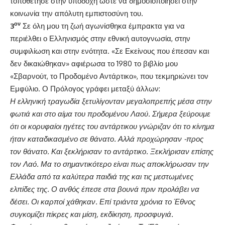
τοποθέτησε στην υποδοχή ώστε να δημοσιοποιήσει στην
κοινωνία την απόλυτη εμπιστοσύνη του.
ον
3
Σε όλη μου τη ζωή αγωνίσθηκα έμπρακτα για να
περιέλθει ο Ελληνισμός στην εθνική αυτογνωσία, στην
συμφιλίωση και στην ενότητα. «Σε Εκείνους που έπεσαν και
δεν δικαιώθηκαν» αφιέρωσα το 1980 το βιβλίο μου
«Σβαρνούτ, το Προδομένο Αντάρτικο», που τεκμηριώνει τον
Εμφύλιο. Ο Πρόλογος γράφει μεταξύ άλλων:
Η ελληνική τραγωδία ξετυλίγονταν μεγαλοπρεπής μέσα στην
φωτιά και στο αίμα του προδομένου Λαού. Σήμερα ξεύρουμε
ότι οι κορυφαίοι ηγέτες του αντάρτικου γνώριζαν ότι το κίνημα
ήταν καταδικασμένο σε θάνατο. Αλλά προχώρησαν -προς
τον θάνατο. Και ξεκλήρισαν το αντάρτικο. Ξεκλήρισαν επίσης
τον Λαό. Μα το σημαντικότερο είναι πως αποκλήρωσαν την
Ελλάδα από τα καλύτερα παιδιά της και τις μεστωμένες
ελπίδες της. Ο ανθός έπεσε στα βουνά πριν προλάβει να
δέσει. Οι καρποί χάθηκαν. Επί τριάντα χρόνια το Έθνος
συγκομίζει πίκρες και μίση, εκδίκηση, προσφυγιά.