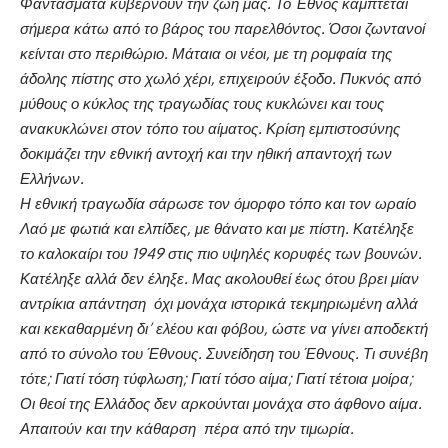
Φαντάσματα κυβερνούν την ζωή μας. Το Έθνος κάμπτεται
σήμερα κάτω από το βάρος του παρελθόντος. Όσοι ζωντανοί
κείνται στο περιθώριο. Μάταια οι νέοι, με τη ρομφαία της
άδολης πίστης στο χωλό χέρι, επιχειρούν έξοδο. Πυκνός από
μύθους ο κύκλος της τραγωδίας τους κυκλώνει και τους
ανακυκλώνει στον τόπο του αίματος. Κρίση εμπιστοσύνης
δοκιμάζει την εθνική αντοχή και την ηθική απαντοχή των
Ελλήνων.
Η εθνική τραγωδία σάρωσε τον όμορφο τόπο και τον ωραίο
Λαό με φωτιά και ελπίδες, με θάνατο και με πίστη. Κατέληξε
το καλοκαίρι του 1949 στις πιο υψηλές κορυφές των βουνών.
Κατέληξε αλλά δεν έληξε. Μας ακολουθεί έως ότου βρει μίαν
αντρίκια απάντηση όχι μονάχα ιστορικά τεκμηριωμένη αλλά
και κεκαθαρμένη δι’ ελέου και φόβου, ώστε να γίνει αποδεκτή
από το σύνολο του Έθνους. Συνείδηση του Έθνους. Τι συνέβη
τότε; Γιατί τόση τύφλωση; Γιατί τόσο αίμα; Γιατί τέτοια μοίρα;
Οι θεοί της Ελλάδος δεν αρκούνται μονάχα στο άφθονο αίμα.
Απαιτούν και την κάθαρση πέρα από την τιμωρία.