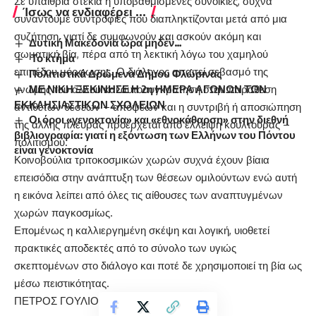
Σε υπαίθρια στέκια ή υποβαθμισμένες συνοικίες, συχνά
Ίσως να ενδιαφέρει ...
συναντούμε συντροφιές που διαπληκτίζονται μετά από μια
συζήτηση, γιατί δε συμφωνούν και ασκούν ακόμη και
Δυτική Μακεδονία ώρα μηδέν…
σωματική βία, πέρα από τη λεκτική λόγω του χαμηλού
Το κτήμα
επιπέδου μόρφωσης. Ο διάλογος απαιτεί σεβασμό της
Πολιτιστικά Δρώμενα Δήμου Φλώρινας
γνώμης του άλλου και αυτοσυγκράτηση στην παράθεση
ΜΕ ΝΙΚΗ ΞΕΚΙΝΗΣΕ Η 2η ΗΜΕΡΑ ΑΓΩΝΩΝ ΤΩΝ
ΕΚΚΛΗΣΙΑΣΤΙΚΩΝ ΣΧΟΛΕΙΩΝ
αντίθετων θέσεων – απόψεων και η συντριβή ή αποσιώπηση
Οι όροι «γενοκτονία» και «εθνοκάθαρση» στην διεθνή
της άλλης πλευράς προέρχεται από έλλειψη κουλτούρας –
βιβλιογραφία: γιατί η εξόντωση των Ελλήνων του Πόντου
πολιτισμού.
είναι γενοκτονία
Κοινοβούλια τριτοκοσμικών χωρών συχνά έχουν βίαια
επεισόδια στην ανάπτυξη των θέσεων ομιλούντων ενώ αυτή
η εικόνα λείπει από όλες τις αίθουσες των αναπτυγμένων
χωρών παγκοσμίως.
Επομένως η καλλιεργημένη σκέψη και λογική, υιοθετεί
πρακτικές αποδεκτές από το σύνολο των υγιώς
σκεπτομένων στο διάλογο και ποτέ δε χρησιμοποιεί τη βία ως
μέσω πειστικότητας.
ΠΕΤΡΟΣ ΓΟΥΛΙΟΣ