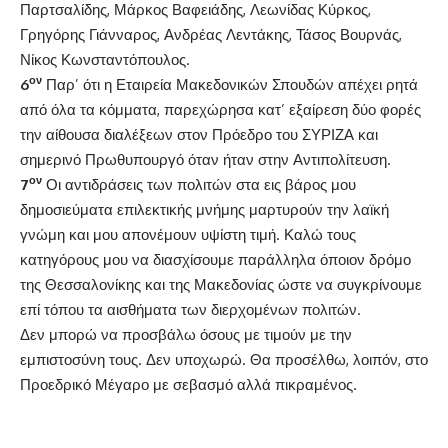
Παρτσαλίδης, Μάρκος Βαφειάδης, Λεωνίδας Κύρκος,
Γρηγόρης Γιάνναρος, Ανδρέας Λεντάκης, Τάσος Βουρνάς,
Νίκος Κωνσταντόπουλος.
ον
6
Παρ’ ότι η Εταιρεία Μακεδονικών Σπουδών απέχει ρητά
από όλα τα κόμματα, παρεχώρησα κατ’ εξαίρεση δύο φορές
την αίθουσα διαλέξεων στον Πρόεδρο του ΣΥΡΙΖΑ και
σημερινό Πρωθυπουργό όταν ήταν στην Αντιπολίτευση.
ον
7
Οι αντιδράσεις των πολιτών στα εις βάρος μου
δημοσιεύματα επιλεκτικής μνήμης μαρτυρούν την λαϊκή
γνώμη και μου απονέμουν υψίστη τιμή. Καλώ τους
κατηγόρους μου να διασχίσουμε παράλληλα όποιον δρόμο
της Θεσσαλονίκης και της Μακεδονίας ώστε να συγκρίνουμε
επί τόπου τα αισθήματα των διερχομένων πολιτών.
Δεν μπορώ να προσβάλω όσους με τιμούν με την
εμπιστοσύνη τους. Δεν υποχωρώ. Θα προσέλθω, λοιπόν, στο
Προεδρικό Μέγαρο με σεβασμό αλλά πικραμένος.