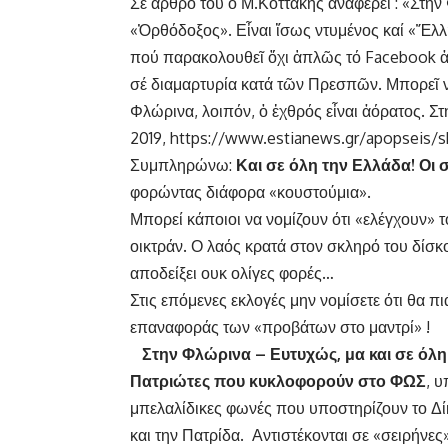
Σε άρθρο του ο Μ.Κοττάκης αναφέρει : «Στή
«Ὀρθόδοξος». Εἶναι ἴσως ντυμένος καί «Ἕλλ
πού παρακολουθεῖ ὄχι ἁπλῶς τό Facebook ἀλ
σέ διαμαρτυρία κατά τῶν Πρεσπῶν. Μπορεῖ νά
Φλώρινα, λοιπόν, ὁ ἐχθρός εἶναι ἀόρατος. Στ
2019,
https://www.estianews.gr/apopseis/ski
Συμπληρώνω:
Και σε όλη την Ελλάδα! Οι
φορώντας διάφορα «κουστούμια».
Μπορεί κάποιοι να νομίζουν ότι «ελέγχουν» 
οικτράν. Ο λαός κρατά στον σκληρό του δίσκ
αποδείξει ουκ ολίγες φορές…
Στις επόμενες εκλογές μην νομίσετε ότι θα 
επαναφοράς των «προβάτων στο μαντρί» !
Στην Φλώρινα – Ευτυχώς, μα και σε όλ
Πατριώτες που κυκλοφορούν στο ΦΩΣ
, 
μπελαλίδικες φωνές που υποστηρίζουν το Δί
και την Πατρίδα. Αντιστέκονται σε «σειρήνε