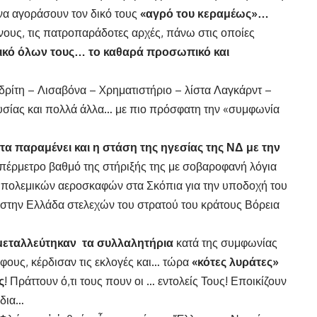
να αγοράσουν τον δικό τους
«αγρό του κεραμέως»…
νους, τις πατροπαράδοτες αρχές, πάνω στις οποίες
ικό όλων τους… το καθαρά προσωπικό και
δρίτη – Λισαβόνα – Xρηματιστήριο – λίστα Λαγκάρντ –
σίας και πολλά άλλα… με πιο πρόσφατη την «συμφωνία
 παραμένει και η στάση της ηγεσίας της ΝΔ με την
υπέρμετρο βαθμό της στήριξής της με σοβαροφανή λόγια
 πολεμικών αεροσκαφών στα Σκόπια για την υποδοχή του
 στην Ελλάδα στελεχών του στρατού του κράτους Βόρεια
μεταλλεύτηκαν τα συλλαλητήρια
κατά της συμφωνίας
φους, κέρδισαν τις εκλογές και… τώρα
«κότες λυράτες»
ς
! Πράττουν ό,τι τους πουν οι … εντολείς Τους! Εποικίζουν
ύδια…