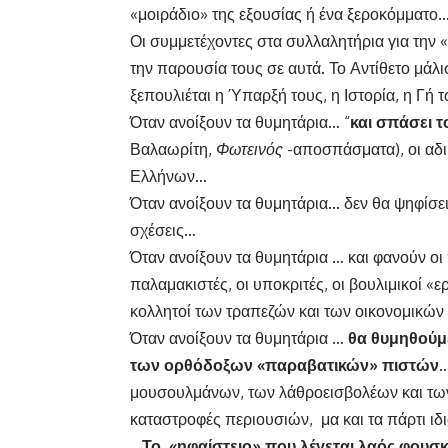
«μοιράδιο» της εξουσίας ή ένα ξεροκόμματο
Οι συμμετέχοντες στα συλλαλητήρια για την
την παρουσία τους σε αυτά. Το Αντίθετο μάλι
ξεπουλιέται η Ύπαρξή τους, η Ιστορία, η Γή
Όταν ανοίξουν τα θυμητάρια… “
και σπάσει τ
Βαλαωρίτη,
Φωτεινός
-αποσπάσματα), οι αδικ
Ελλήνων…
Όταν ανοίξουν τα θυμητάρια… δεν θα ψηφίσει 
σχέσεις…
Όταν ανοίξουν τα θυμητάρια … και φανούν οι 
παλαμακιστές, οι υποκριτές, οι βουλιμικοί «ερ
κολλητοί των τραπεζών και των οικονομικώ
Όταν ανοίξουν τα θυμητάρια …
θα θυμηθούμε
των ορθόδοξων «παραβατικών» πιστών
…
μουσουλμάνων, των λάθροεισβολέων και των κ
καταστροφές περιουσιών, μα και τα πάρτι ιδ
Το «ηφαίστειο» που λέγεται λαός φουσκώ