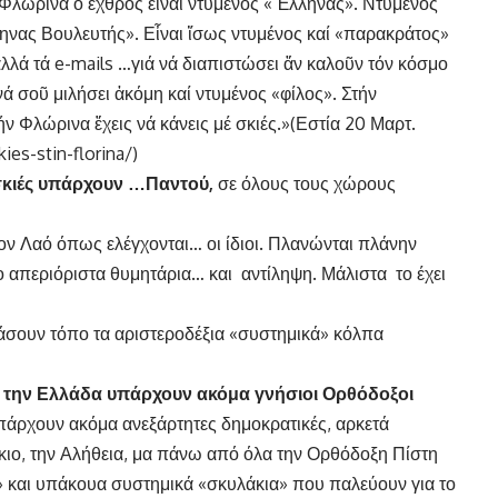
ν Φλώρινα ὁ ἐχθρός εἶναι ντυμένος «Ἕλληνας». Ντυμένος
ηνας Βουλευτής». Εἶναι ἴσως ντυμένος καί «παρακράτος»
λά τά e-mails …γιά νά διαπιστώσει ἄν καλοῦν τόν κόσμο
 σοῦ μιλήσει ἀκόμη καί ντυμένος «φίλος». Στήν
ήν Φλώρινα ἔχεις νά κάνεις μέ σκιές.»(Εστία 20 Μαρτ.
es-stin-florina/
)
 σκιές υπάρχουν …Παντού,
σε όλους τους χώρους
τον Λαό όπως ελέγχονται… οι ίδιοι. Πλανώνται πλάνην
ο απεριόριστα θυμητάρια… και αντίληψη. Μάλιστα το έχει
πιάσουν τόπο τα αριστεροδέξια «συστημικά» κόλπα
η την Ελλάδα
υπάρχουν ακόμα γνήσιοι Ορθόδοξοι
υπάρχουν ακόμα ανεξάρτητες δημοκρατικές, αρκετά
κιο, την Αλήθεια, μα πάνω από όλα την Ορθόδοξη Πίστη
ς» και υπάκουα συστημικά «σκυλάκια» που παλεύουν για το