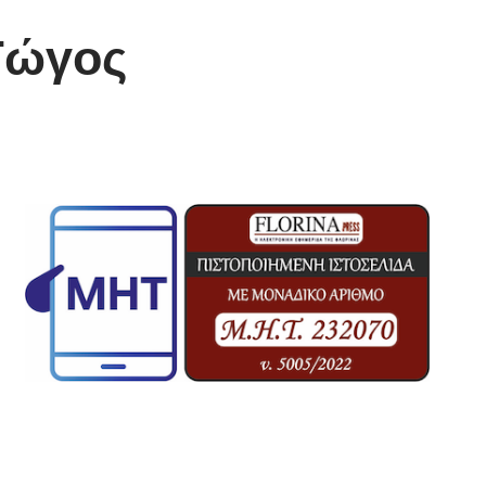
Γώγος