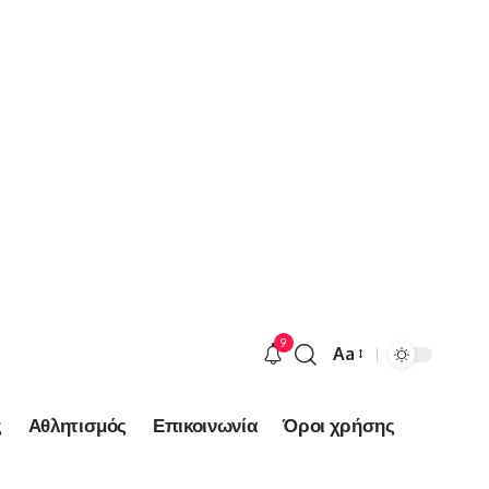
9
Aa
Font
Resizer
ς
Αθλητισμός
Επικοινωνία
Όροι χρήσης