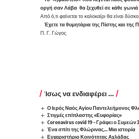
οργή σαν Λάβα θα ξεχυθεί σε κάθε γωνι
Από ό,τι φαίνεται το καλοκαίρι θα είναι δύσ
Έχετε τα θυμητάρια της Πίστης και της 
Π. Γ. Γώγος
Ίσως να ενδιαφέρει ...
Ο Ιερός Ναός Αγίου Παντελεήμονος Φλ
Στιγμές επίπλαστης «Ευφορίας»
Coronavirus covid 19 – Γράφει ο Συμεώ
Ένα σπίτι της Φλώρινας… Μια ιστορία
Ευχαριστήριο Κοινότητας Αχλάδας