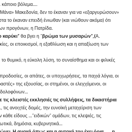
… κάποιο βόλεμα….
 «Μάνα» Μακεδονία, δεν το έκαναν για να «εξαργυρώσουν»
στα το έκαναν επειδή ένιωθαν (και νιώθουν ακόμα) ότι
 των προγόνων, η Πατρίδα.
ο καρύκι”
θα βγει η “
βρώμα των μυσαρών”
,(
Α.
ίες, οι εποικισμοί, η εξαθλίωση και η απαξίωση των
το θυμικό, η εύκολη λύση, το συναίσθημα και οι φιλικές
προδοσίες, οι απάτες, οι υποχωρήσεις, τα παχιά λόγια, οι
αστές» της εξουσίας, οι στημένοι, οι ελεγχόμενοι, οι
ν δολοφόνων…
 τις κλειστές εκκλησιές τις συλλήψεις, τα δικαστήρια
, τις ανοιχτές δομές, την ευνοϊκή μεταχείριση των
άθε είδους …”ειδικών” ομάδων, τις κλεψιές, τις
ιωτικά, δημόσια, κυβερνητικά…
νει. Η ανοχή όπως και η αντοχή του έχει όρια … η