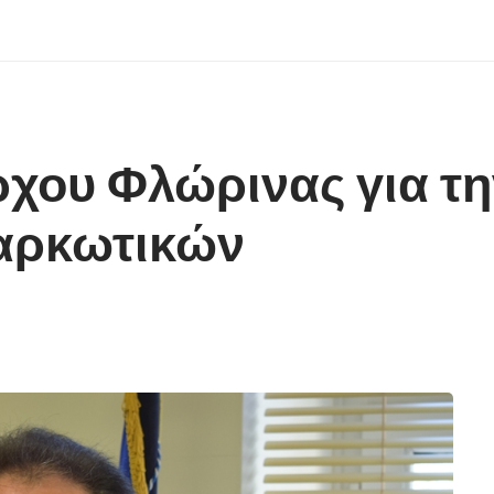
χου Φλώρινας για τ
αρκωτικών