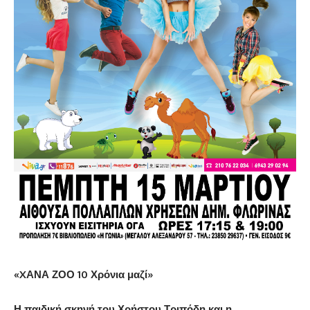
«XΑΝΑ ΖΟΟ 10 Χρόνια μαζί»
Η παιδική σκηνή του Χρήστου Τριπόδη και η