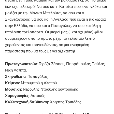
αγαπημένη τους Καμήλα και τον μαλλιαρό Γορίλα. Το ταξίδι
δεν έχει τελειωμό! Να σου και η Κατσίκα που είναι γλύκα και
μοιάζει με την Μόνικα Μπελούτσι, να σου και ο
Σκαντζόχοιρος, να σου και η Αγελάδα που είναι η πιο ωραία
στην Ελλάδα, να σου και ο Παπαγάλος, να σου και όλη η
υπόλοιπη τρελοπαρέα. Οι μικροί μας (..και όχι μόνο) φίλοι
συμμετέχουν από το πρώτο μέχρι το τελευταίο λεπτό,
χορεύοντας και τραγουδώντας, σε μια ονειρεμένη
παράσταση που θα τους μείνει αξέχαστη!
Πρωταγωνιστούν
: Τερέζα Σάσσου, Πιερρόπουλος Παύλος,
Νίκη Λάππα.
Σκηνοθεσία
: Παπαγάλος
Κείμενα
: Μπουμπού η Αλεπού
Μουσική:
Ντρούλης Ντρούλης χοντρούλης
Χορογραφίες
: Αστακός
Καλλιτεχνική διεύθυνση
: Χρήστος Τριπόδης