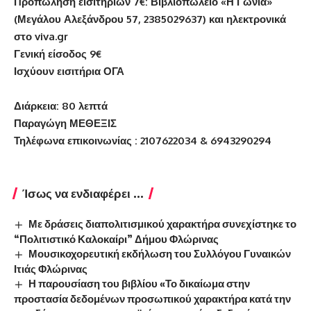
Προπώληση εισιτηρίων 7€: Βιβλιοπωλέιο «Η Γωνία»
(Μεγάλου Αλεξάνδρου 57, 2385029637) και ηλεκτρονικά
στο
viva
.
gr
Γενική είσοδος 9€
Ισχύουν εισιτήρια ΟΓΑ
Διάρκεια:
80 λεπτά
Παραγώγη ΜΕΘΕΞΙΣ
Τηλέφωνα επικοινωνίας :
2107622034
& 6943290294
Ίσως να ενδιαφέρει ...
Με δράσεις διαπολιτισμικού χαρακτήρα συνεχίστηκε το
“Πολιτιστικό Καλοκαίρι” Δήμου Φλώρινας
Μουσικοχορευτική εκδήλωση του Συλλόγου Γυναικών
Ιτιάς Φλώρινας
Η παρουσίαση του βιβλίου «Το δικαίωμα στην
προστασία δεδομένων προσωπικού χαρακτήρα κατά την