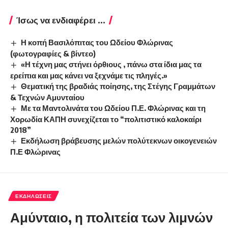
Ίσως να ενδιαφέρει ...
Η κοπή Βασιλόπιτας του Ωδείου Φλώρινας
(φωτογραφίες & βίντεο)
«Η τέχνη μας στήνει όρθιους , πάνω στα ίδια μας τα
ερείπια και μας κάνει να ξεχνάμε τις πληγές.»
Θεματική της βραδιάς ποίησης, της Στέγης Γραμμάτων
& Τεχνών Αμυνταίου
Με τα Μαντολινάτα του Ωδείου Π.Ε. Φλώρινας και τη
Χορωδία ΚΑΠΗ συνεχίζεται το “πολιτιστικό καλοκαίρι
2018”
Εκδήλωση βράβευσης μελών πολύτεκνων οικογενειών
Π.Ε Φλώρινας
ΕΚΔΗΛΏΣΕΙΣ
Αμύνταιο, η πολιτεία των λιμνών