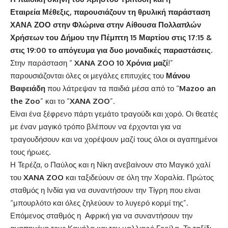
Εταιρεία Μέθεξις, παρουσιάζουν τη θρυλική παράσταση
ΧΑΝΑ ΖΟΟ στην Φλώρινα στην Αίθουσα Πολλαπλών
Χρήσεων του Δήμου την Πέμπτη 15 Μαρτίου στις 17:15 &
στις 19:00 το απόγευμα για δυο μοναδικές παραστάσεις.
Στην παράσταση “
XANA ZOO 10 Χρόνια μαζί
!”
παρουσιάζονται όλες οι μεγάλες επιτυχίες του
Μάνου
Βαφειάδη
που λάτρεψαν τα παιδιά μέσα από το “
Mazoo an
the Zoo
” και το “
XANA ZOO
”.
Είναι ένα ξέφρενο πάρτι γεμάτο τραγούδι και χορό. Οι θεατές
με έναν μαγικό τρόπο βλέπουν να έρχονται για να
τραγουδήσουν και να χορέψουν μαζί τους όλοι οι αγαπημένοι
τους ήρωες.
Η Τερέζα, ο Παύλος και η Νίκη ανεβαίνουν στο Μαγικό χαλί
του
XANA ZOO
και ταξιδεύουν σε όλη την Χοραλία. Πρώτος
σταθμός η Ινδία για να συναντήσουν την Τίγρη που είναι
“μπουρλότο και όλες ζηλεύουν το λυγερό κορμί της”.
Επόμενος σταθμός η Αφρική για να συναντήσουν την