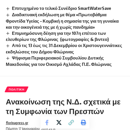
Επιτυχημένο το τελικό Συνέδριο SmartWaterSave ­ ­
Διαδικτυακή εκδήλωση με θέμα «Πρωτοβάθμια
Φροντίδα Υγείας – Κομβική η σημασία της για τη γυναίκα
και την οικογένειά της με ή χωρίς πανδημία»
Επιμνημόσυνη δέηση για την 107η επέτειο των
ελευθερίων της Φλώρινας (φωτογραφίες & βιντεο)
Από τις 13 έως τις 31 Δεκεμβρίου οι Χριστουγεννιάτικες
εκδηλώσεις του Δήμου Φλώρινας
Ψήφισμα Περιφερειακού Συμβουλίου Δυτικής
Μακεδονίας για τον Οικισμό Αχλάδας Π.Ε. Φλώρινας
ΠΟΛΙΤΙΚΉ
Ανακοίνωση της Ν.Δ. σχετικά με
τη Συμφωνία των Πρεσπών
florinapress.gr
Πέμπτη 17 Ιανουαρίου, 2019 23:13