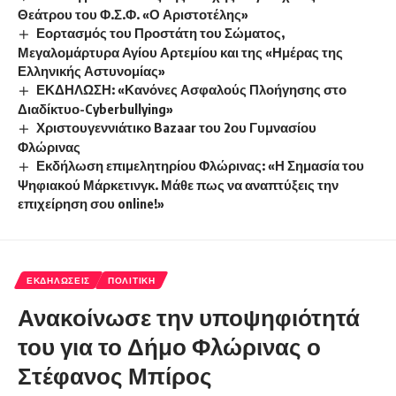
Θεάτρου του Φ.Σ.Φ. «Ο Αριστοτέλης»
Εορτασμός του Προστάτη του Σώματος,
Μεγαλομάρτυρα Αγίου Αρτεμίου και της «Ημέρας της
Ελληνικής Αστυνομίας»
ΕΚΔΗΛΩΣΗ: «Κανόνες Ασφαλούς Πλοήγησης στο
Διαδίκτυο-Cyberbullying»
Χριστουγεννιάτικο Bazaar του 2ου Γυμνασίου
Φλώρινας
Εκδήλωση επιμελητηρίου Φλώρινας: «Η Σημασία του
Ψηφιακού Μάρκετινγκ. Μάθε πως να αναπτύξεις την
επιχείρηση σου online!»
ΕΚΔΗΛΏΣΕΙΣ
ΠΟΛΙΤΙΚΉ
Ανακοίνωσε την υποψηφιότητά
του για το Δήμο Φλώρινας ο
Στέφανος Μπίρος