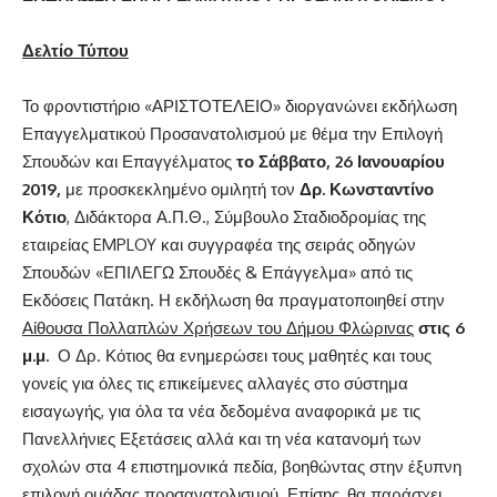
Δελτίο Τύπου
Το φροντιστήριο «ΑΡΙΣΤΟΤΕΛΕΙΟ» διοργανώνει εκδήλωση
Επαγγελματικού Προσανατολισμού με θέμα την Επιλογή
Σπουδών και Επαγγέλματος
το Σάββατο, 26 Ιανουαρίου
2019,
με προσκεκλημένο ομιλητή τον
Δρ. Κωνσταντίνο
Κότιο
, Διδάκτορα Α.Π.Θ., Σύμβουλο Σταδιοδρομίας της
εταιρείας EMPLOY και συγγραφέα της σειράς οδηγών
Σπουδών «ΕΠΙΛΕΓΩ Σπουδές & Επάγγελμα» από τις
Εκδόσεις Πατάκη. Η εκδήλωση θα πραγματοποιηθεί στην
Αίθουσα Πολλαπλών Χρήσεων του Δήμου Φλώρινας
στις 6
μ.μ
.
Ο Δρ. Κότιος θα ενημερώσει τους μαθητές και τους
γονείς για όλες τις επικείμενες αλλαγές στο σύστημα
εισαγωγής, για όλα τα νέα δεδομένα αναφορικά με τις
Πανελλήνιες Εξετάσεις αλλά και τη νέα κατανομή των
σχολών στα 4 επιστημονικά πεδία, βοηθώντας στην έξυπνη
επιλογή ομάδας προσανατολισμού. Επίσης, θα παράσχει