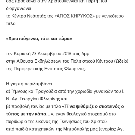
σας προσκαλεί στην Χριστουγεννιάτικη Γιορτή που
διοργανώνει
το Κέντρο Νεότητάς της «ΑΓΙΟΣ ΚΗΡΥΚΟΣ» με γενικότερο
τίτλο
«Χριστούγεννα, τότε και τώρα»
την Κυριακή 23 Δεκεμβρίου 2018 στις 6μμ
στην Αίθουσα Εκδηλώσεων του Πολιτιστικού Κέντρου (Ωδείο)
της Περιφερειακής Ενότητας Φλώρινας.
Η γιορτή περιλαμβάνει
α) Ύμνους και Τραγούδια από την χορωδία γυναικών του Ι.
Ν. Αγ. Γεωργίου Φλωρίνης και
β) προβολή ταινίας με τίτλο
«Τί να ψιθύριζε ο σκοτεινός ο
τύπος με την κάπα…»,
έναν θεολογικό στοχασμό στο
περιθώριο της εικόνας της Γεννήσεως του Χριστού,
από παιδιά κατηχητικών της Μητρόπολής μας (ενορίες: Αγ.