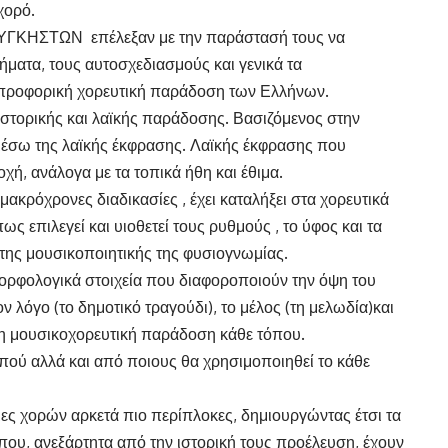
χορό.
ν ΛΥΓΚΗΣΤΩΝ επέλεξαν με την παράστασή τους να
ήματα, τους αυτοσχεδιασμούς και γενικά τα
η προφορική χορευτική παράδοση των Ελλήνων.
 ιστορικής και λαϊκής παράδοσης. Βασιζόμενος στην
μέσω της λαϊκής έκφρασης. Λαϊκής έκφρασης που
χή, ανάλογα με τα τοπικά ήθη και έθιμα.
ακρόχρονες διαδικασίες , έχει καταλήξει στα χορευτικά
ς επιλεγεί και υιοθετεί τους ρυθμούς , το ύφος και τα
 της μουσικοποιητικής της φυσιογνωμίας.
μορφολογικά στοιχεία που διαφοροποιούν την όψη του
ν λόγο (το δημοτικό τραγούδι), το μέλος (τη μελωδία)και
ι τη μουσικοχορευτική παράδοση κάθε τόπου.
 πού αλλά και από ποιους θα χρησιμοποιηθεί το κάθε
μες χορών αρκετά πιο περίπλοκες, δημιουργώντας έτσι τα
ου, ανεξάρτητα από την ιστορική τους προέλευση, έχουν