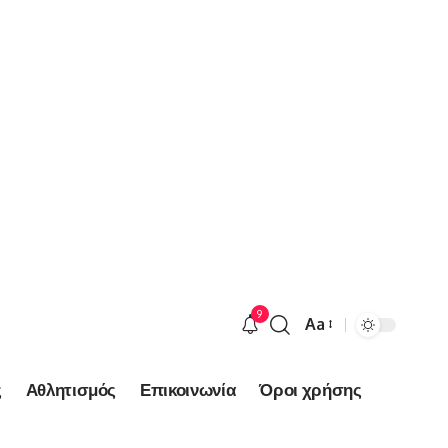
9
Aa
Font
Resizer
ς
Αθλητισμός
Επικοινωνία
Όροι χρήσης