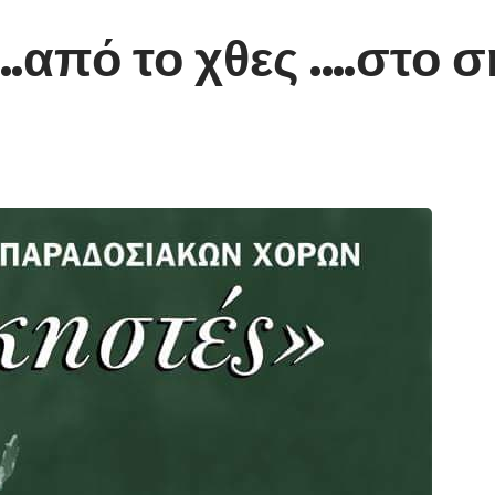
από το χθες .…στο 