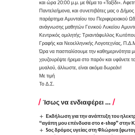
και ώρα 20:00 μ.μ. με θέμα το «Ταξίδι». Αφε
Παντελεήμονα, και συνεπιβάτες μας ο Δήμος 
παράρτημα Αμυνταίου του Περιφερειακού Ωδ
ανάγνωσης μαθητών Γενικού Λυκείου Αμυνταί
Κεντρικός ομιλητής: Τριαντάφυλλος Κωτόπο
Γραφής και Νεοελληνικής Λογοτεχνίας, Π.Δ.
Ώρα να πασπαλίσουμε την καθημερινότητα με 
χουζουρέψτε ήρεμα στο παρόν και υφάνετε το
μυαλού, άλλωστε, είναι ακόμα δωρεάν!
Με τιμή
Το Δ.Σ.
Ίσως να ενδιαφέρει ...
Εκδήλωση για την ανάπτυξη του ηλεκτρο
“αγάπη μου επένδυσα στο e-shop” στην 
5ος δρόμος υγείας στη Φλώρινα (φωτογ