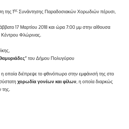
ης
η της 1
Συνάντησης Παραδοσιακών Χορωδιών πέρυσι,
άββατο 17 Μαρτίου 2018 και ώρα 7:00 μμ στην αίθουσα
 Κέντρου Φλώρινας.
ίκης,
Θαμυριάδες”
του Δήμου Πολυγύρου
 η οποία διέπρεψε το φθινόπωρο στην εμφάνισή της στο
οσύστατη
χορωδία γονέων και φίλων
, η οποία διαρκώς
 της.