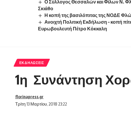
Ο Σύλλογος Θεσσαλών και Φίλων Ν. Φ
Σκιάθο
Η κοπή της βασιλόπιτας της ΝΟΔΕ Φλ
Ανοιχτή Πολιτική Εκδήλωση – κοπή πί
Ευρωβουλευτή Πέτρο Κόκκαλη
ΕΚΔΗΛΏΣΕΙΣ
1η Συνάντηση Χο
florinapress.gr
Τρίτη 13 Μαρτίου, 2018 23:22