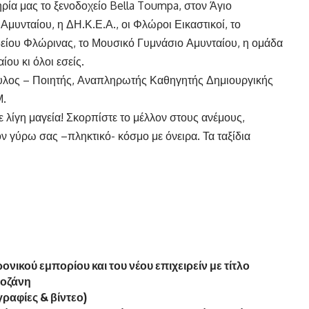
τηρία μας το ξενοδοχείο Bella Toumpa, στον Άγιο
Αμυνταίου, η ΔΗ.Κ.Ε.Α., οι Φλώροι Εικαστικοί, το
είου Φλώρινας, το Μουσικό Γυμνάσιο Αμυνταίου, η ομάδα
ου κι όλοι εσείς.
υλος – Ποιητής, Αναπληρωτής Καθηγητής Δημιουργικής
Μ.
λίγη μαγεία! Σκορπίστε το μέλλον στους ανέμους,
ν γύρω σας –πληκτικό- κόσμο με όνειρα. Τα ταξίδια
νικού εμπορίου και του νέου επιχειρείν με τίτλο
Κοζάνη
ραφίες & βίντεο)