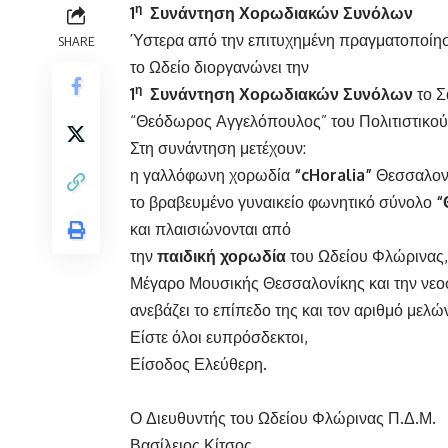
η
1
Συνάντηση Χορωδιακών Συνόλων
Ύστερα από την επιτυχημένη πραγματοποίησ
SHARE
το Ωδείο διοργανώνει την
η
1
Συνάντηση Χορωδιακών Συνόλων
το Σ
“Θεόδωρος Αγγελόπουλος” του Πολιτιστικού
Στη συνάντηση μετέχουν:
η γαλλόφωνη χορωδία
“
cHoralia
”
Θεσσαλον
το βραβευμένο γυναικείο φωνητικό σύνολο
“
και πλαισιώνονται από
την
παιδική χορωδία
του Ωδείου Φλώρινας,
Μέγαρο Μουσικής Θεσσαλονίκης και την νε
ανεβάζει το επίπεδο της και τον αριθμό μελών
Είστε όλοι ευπρόσδεκτοι,
Είσοδος Ελεύθερη.
Ο Διευθυντής του Ωδείου Φλώρινας Π.Δ.Μ.
Βασίλειος Κίτσος