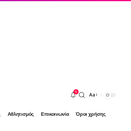
9
Aa
Font
Resizer
ς
Αθλητισμός
Επικοινωνία
Όροι χρήσης