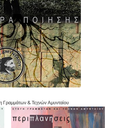
γη Γραμμάτων & Τεχνών Αμυνταίου