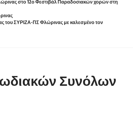
λώρινας στο 12ο Φεστιβάλ Παραδοσιακών χορών στη
ώρινας
τας του ΣΥΡΙΖΑ-ΠΣ Φλώρινας με καλεσμένο τον
ρωδιακών Συνόλων