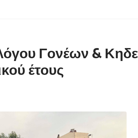
λόγου Γονέων & Κηδε
ικού έτους