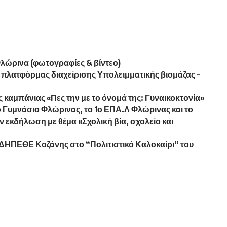
λώρινα (φωτογραφίες & βίντεο)
 πλατφόρμας διαχείρισης Υπολειμματικής βιομάζας –
καμπάνιας «Πες την με το όνομά της: Γυναικοκτονία»
ο Γυμνάσιο Φλώρινας, το 1ο ΕΠΑ.Λ Φλώρινας και το
εκδήλωση με θέμα «Σχολική βία, σχολείο και
ΔΗΠΕΘΕ Κοζάνης στο “Πολιτιστικό Καλοκαίρι” του