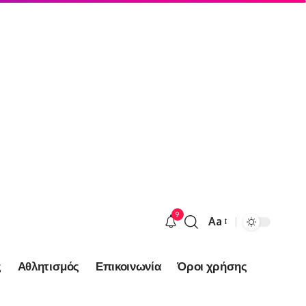
9
Aa
Font
Resizer
ς
Αθλητισμός
Επικοινωνία
Όροι χρήσης