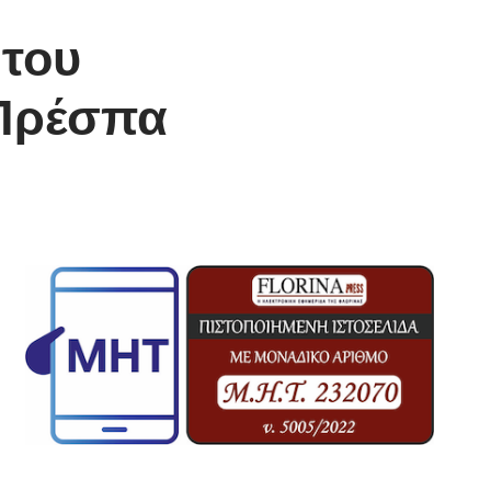
 του
 Πρέσπα