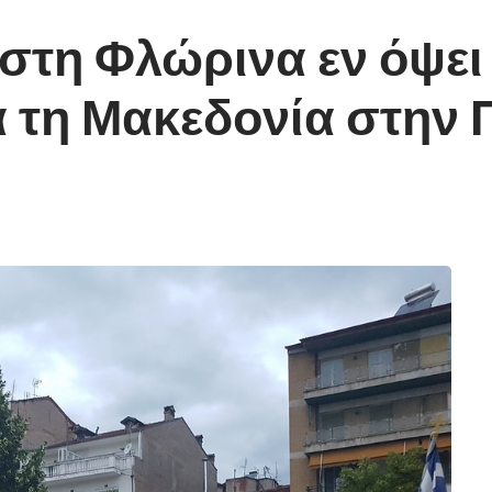
τη Φλώρινα εν όψει
α τη Μακεδονία στην