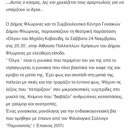
….Αυτός ο κόσμος, λες και χρειάζεται τους αμαρτωλούς για να
υπάρξουν οι Άγιοι…
Ο Δήμος Φλώρινας και το Συμβουλευτικό Κέντρο Γυναικών
Δήμου Φλώρινας, παρουσιάζουν τη θεατρική παράσταση
«Όλγα» του Μιχάλη Κοβανίδη, το Σάββατο 24 Νοεμβρίου,
στις 20.30’, στην Αίθουσα Πολλαπλών Χρήσεων του Δήμου
Φλώρινας με ελεύθερη είσοδο.
” Όλγα ” είναι η γυναίκα που περιμένει τον γιο της από το
νηπιαγωγείο, η γυναίκα που πίνει βιαστικά τον καφέ της και
κρύβει τα μάτια της. Έχει φως και σκοτάδι στη ματιά της,
παλεύει με σκιές και την τρομάζει το έντονο φως. Ψάχνει τις
λέξεις που “πεταρίζουν” σαν μικροσκοπικές νυχτερίδες στο
μυαλό της. Κείμενο που “διαβάζει” ανθρώπινες καταστάσεις,
με χιούμορ και ανατροπές.
Ένας γυναικείος μονόλογος για την ενδοοικογενειακή βία
που τιμήθηκε με έπαινο από τον Φιλολογικό Σύλλογο
“Παρνασσός” ( Έπαινος 2017)