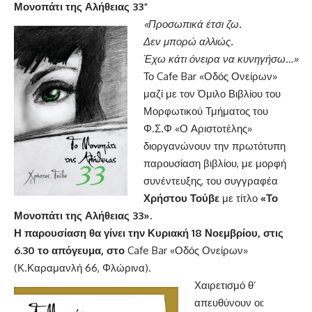
Μονοπάτι της Αλήθειας 33”
«Προσωπικά έτσι ζω.
Δεν μπορώ αλλιώς.
Έχω κάτι όνειρα να κυνηγήσω…»
Το Cafe Bar «Οδός Ονείρων»
μαζί με τον Όμιλο Βιβλίου του
Μορφωτικού Τμήματος του
Φ.Σ.Φ «Ο Αριστοτέλης»
διοργανώνουν την πρωτότυπη
παρουσίαση βιβλίου, με μορφή
συνέντευξης, του συγγραφέα
Χρήστου Τούβε
με τίτλο
«Το
Μονοπάτι της Αλήθειας 33».
Η παρουσίαση θα γίνει την
Κυριακή 18 Νοεμβρίου, στις
6.30 το απόγευμα
, στο
Cafe Bar «Οδός Ονείρων»
(Κ.Καραμανλή 66, Φλώρινα).
Χαιρετισμό θ’
απευθύνουν οι: