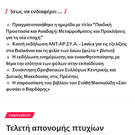
Ίσως να ενδιαφέρει ...
Πραγματοποιήθηκε η ημερίδα με τίτλο “Παιδική
Προστασία και Αναδοχή: Μεταρρυθμίσεις και Προκλήσεις
για τη νέα εποχή”
Κοινή εκδήλωση ΑΝΤ.ΑΡ.ΣΥ.Α. – Levica για τις εξελίξεις
στα Βαλκάνια και τη φιλία των λαών (φώτο + βίντεο)
Η εκδήλωση ενημέρωσης και ευαισθητοποίησης με
θέμα την ισότητα των φύλων στην εκπαίδευση
Συνάντηση Ορειβατικών Συλλόγων Κεντρικής και
Δυτικής Μακεδονίας στις Πρέσπες
Η παρουσίαση του βιβλίου του Στάθη Μασκαλίδη «Σαν
φυσάει ο Βαρδάρης»
ΕΚΔΗΛΏΣΕΙΣ
Τελετή απονομής πτυχίων