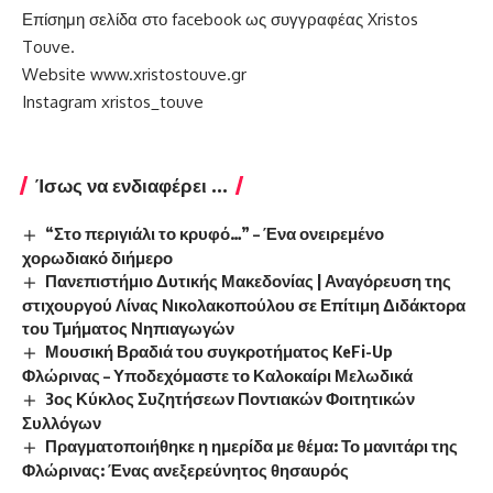
Επίσημη σελίδα στο facebook ως συγγραφέας Xristos
Touve.
Website
www.xristostouve.gr
Instagram xristos_touve
Ίσως να ενδιαφέρει ...
“Στο περιγιάλι το κρυφό…” – Ένα ονειρεμένο
χορωδιακό διήμερο
Πανεπιστήμιο Δυτικής Μακεδονίας | Αναγόρευση της
στιχουργού Λίνας Νικολακοπούλου σε Επίτιμη Διδάκτορα
του Τμήματος Νηπιαγωγών
Μουσική Βραδιά του συγκροτήματος KeFi-Up
Φλώρινας – Υποδεχόμαστε το Καλοκαίρι Μελωδικά
3ος Κύκλος Συζητήσεων Ποντιακών Φοιτητικών
Συλλόγων
Πραγματοποιήθηκε η ημερίδα με θέμα: Το μανιτάρι της
Φλώρινας: Ένας ανεξερεύνητος θησαυρός