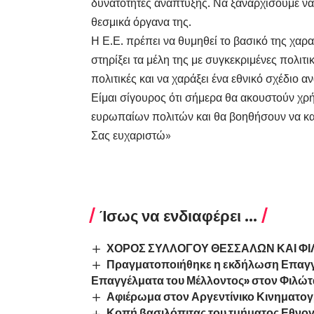
δυνατότητες ανάπτυξης. Να ξαναρχίσουμε να 
θεσμικά όργανα της.
Η Ε.Ε. πρέπει να θυμηθεί το βασικό της χαρα
στηρίξει τα μέλη της με συγκεκριμένες πολιτι
πολιτικές και να χαράξει ένα εθνικό σχέδιο α
Είμαι σίγουρος ότι σήμερα θα ακουστούν χρ
ευρωπαίων πολιτών και θα βοηθήσουν να κα
Σας ευχαριστώ»
Ίσως να ενδιαφέρει ...
ΧΟΡΟΣ ΣΥΛΛΟΓΟΥ ΘΕΣΣΑΛΩΝ ΚΑΙ ΦΙΛΩ
Πραγματοποιήθηκε η εκδήλωση Επαγγε
Επαγγέλματα του Μέλλοντος» στον Φιλώτ
Αφιέρωμα στον Αργεντίνικο Κινηματο
Κοπή βασιλόπιτας του τμήματος Εθνογ