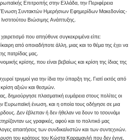
υρωπαϊκής Επιτροπής στην Ελλάδα, την Περιφέρεια
ην Ένωση Συντακτών Ημερήσιων Εφημερίδων Μακεδονίας-
 Ινστιτούτου Βιώσιμης Ανάπτυξης.
χαιρετισμό που απηύθυνε συγκεκριμένα είπε:
καιρη από οποιαδήποτε άλλη, μιας και το θέμα της έχει να
της πατρίδας μας.
μικής κρίσης, που είναι βεβαίως και κρίση της ίδιας της
οί τριγμοί για την ίδια την ύπαρξη της. Γιατί εκτός από
 κρίση αξιών και θεσμών.
ας, δημιούργησε πλασματική ευμάρεια στους πολίτες οι
ην Ευρωπαϊκή ένωση, και η οποία τους οδήγησε σε μια
ρδους. Δεν έβλεπαν ή δεν ήθελαν να δουν το τσουνάμι
τηρίζονταν ως γραφικές, αφού και το πολιτικό μας
ογες απαιτήσεις των συνδικαλιστών και των συντεχνιών.
ίδρυση του κράτους του Κώστα Καραμανλή που δεν έγινε,