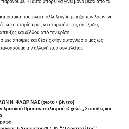
παράγουμε. Κι αυτό μπορεί να γίνει μόνο μέσα από τα
κτηριστικό που είναι η αλληλεγγύη μεταξύ των λαών, να
κές και η πατρίδα μας να σταματήσει τις αδιέξοδες
νάπτυξης και εξόδου από την κρίση.
ήσιμες απόψεις και θέσεις στην αυτογνωσία μας ως
τανοήσουμε την αλλαγή που συντελείται.
Ν Ν. ΦΛΩΡΙΝΑΣ (φωτο + βίντεο)
λματικού Προσανατολισμού «Σχολές, Σπουδές και
α
γράφο
ραφίας & Χορού του Φ.Σ.Φ. “Ο Αριστοτέλης”