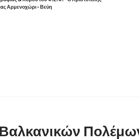
νας Αρμενοχώρι – Βεύη
 Βαλκανικών Πολέμω