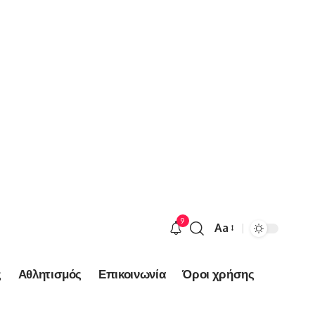
9
Aa
Font
Resizer
ς
Αθλητισμός
Επικοινωνία
Όροι χρήσης