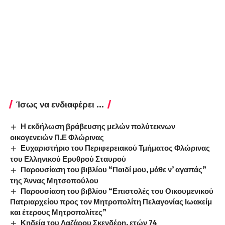
Ίσως να ενδιαφέρει ...
Η εκδήλωση βράβευσης μελών πολύτεκνων
οικογενειών Π.Ε Φλώρινας
Ευχαριστήριο του Περιφερειακού Τμήματος Φλώρινας
του Ελληνικού Ερυθρού Σταυρού
Παρουσίαση του βιβλίου “Παιδί μου, μάθε ν’ αγαπάς”
της Άννας Μητσοπούλου
Παρουσίαση του βιβλίου “Επιστολές του Οικουμενικού
Πατριαρχείου προς τον Μητροπολίτη Πελαγονίας Ιωακείμ
και έτερους Μητροπολίτες”
Κηδεία του Λαζάρου Σκενδέρη, ετών 74