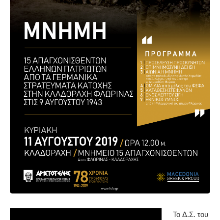
Το Δ.Σ. του