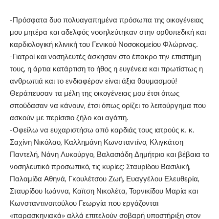
-Πρόσφατα δυο πολυαγαπημένα πρόσωπα της οικογένειας
μου μητέρα και αδελφός νοσηλεύτηκαν στην ορθοπεδική και
καρδιολογική κλινική του Γενικού Νοσοκομείου Φλώρινας.
-Γιατροί και νοσηλευτές άσκησαν στο έπακρο την επιστήμη
τους, η άρτια κατάρτιση το ήθος η ευγένεια και πρωτίστως η
ανθρωπιά και το ενδιαφέρον είναι άξια θαυμασμού!
Θεράπευσαν τα μέλη της οικογένειας μου έτσι όπως
σπούδασαν να κάνουν, έτσι όπως ορίζει το λειτούργημα που
ασκούν με περίσσιο ζήλο και αγάπη.
-Οφείλω να ευχαριστήσω από καρδιάς τους ιατρούς κ. κ.
Σαχίνη Νικόλαο, Καλλημάνη Κωνσταντίνο, Κλιγκάτση
Παντελή, Νάνη Λυκούργο, Βαλασιάδη Δημήτριο και βέβαια το
νοσηλευτικό προσωπικό, τις κυρίες: Σταυρίδου Βασιλική,
Παλαμίδα Αθηνά, Γκουλέτσου Ζωή, Ευαγγέλου Ελευθερία,
Σταυρίδου Ιωάννα, Καϊτση Νικολέτα, Τορνικίδου Μαρία και
Κωνσταντινοπούλου Γεωργία που εργάζονται
«παρασκηνιακά» αλλά επιτελούν σοβαρή υποστήριξη στον