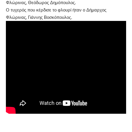
Φλώρινας, Θεόδωρος Δημόπουλος.
Ο τυχερός που κέρδισε το φλουρί ήταν ο Δήμαρχος
Φλώρινας, Γιάννης Βοσκόπουλος.