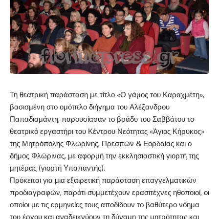
Τη θεατρική παράσταση με τίτλο «Ο γάμος του Καραχμέτη»,
βασισμένη στο ομότιτλο διήγημα του Αλέξανδρου
Παπαδιαμάντη, παρουσίασαν το βράδυ του Σαββάτου το
θεατρικό εργαστήρι του Κέντρου Νεότητας «Άγιος Κήρυκος»
της Μητρόπολης Φλωρίνης, Πρεσπών & Εορδαίας και ο
δήμος Φλώρινας, με αφορμή την εκκλησιαστική γιορτή της
μητέρας (γιορτή Υπαπαντής).
Πρόκειται για μια εξαιρετική παράσταση επαγγελματικών
προδιαγραφών, παρότι συμμετέχουν ερασιτέχνες ηθοποιοί, οι
οποίοι με τις ερμηνείες τους αποδίδουν το βαθύτερο νόημα
του έργου και αναδεικνύουν τη δύναμη της μητρότητας και