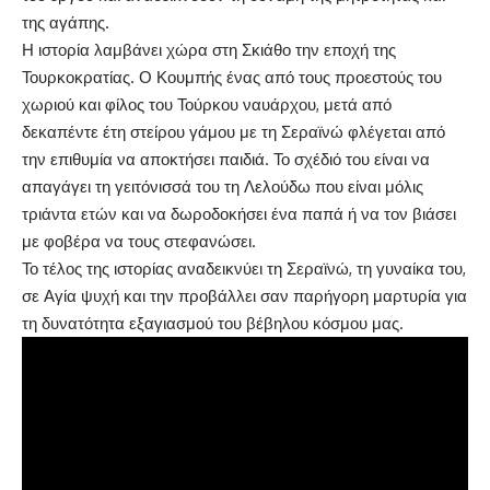
της αγάπης.
Η ιστορία λαμβάνει χώρα στη Σκιάθο την εποχή της
Τουρκοκρατίας. Ο Κουμπής ένας από τους προεστούς του
χωριού και φίλος του Τούρκου ναυάρχου, μετά από
δεκαπέντε έτη στείρου γάμου με τη Σεραϊνώ φλέγεται από
την επιθυμία να αποκτήσει παιδιά. Το σχέδιό του είναι να
απαγάγει τη γειτόνισσά του τη Λελούδω που είναι μόλις
τριάντα ετών και να δωροδοκήσει ένα παπά ή να τον βιάσει
με φοβέρα να τους στεφανώσει.
Το τέλος της ιστορίας αναδεικνύει τη Σεραϊνώ, τη γυναίκα του,
σε Αγία ψυχή και την προβάλλει σαν παρήγορη μαρτυρία για
τη δυνατότητα εξαγιασμού του βέβηλου κόσμου μας.