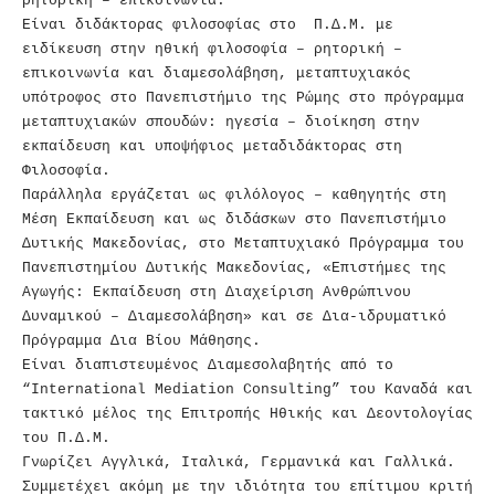
ρητορική – επικοινωνία.
Είναι διδάκτορας φιλοσοφίας στο Π.Δ.Μ. με
ειδίκευση στην ηθική φιλοσοφία – ρητορική –
επικοινωνία και διαμεσολάβηση, μεταπτυχιακός
υπότροφος στο Πανεπιστήμιο της Ρώμης στο πρόγραμμα
μεταπτυχιακών σπουδών: ηγεσία – διοίκηση στην
εκπαίδευση και υποψήφιος μεταδιδάκτορας στη
Φιλοσοφία.
Παράλληλα εργάζεται ως φιλόλογος – καθηγητής στη
Μέση Εκπαίδευση και ως διδάσκων στο Πανεπιστήμιο
Δυτικής Μακεδονίας, στο Μεταπτυχιακό Πρόγραμμα του
Πανεπιστημίου Δυτικής Μακεδονίας, «Επιστήμες της
Αγωγής: Εκπαίδευση στη Διαχείριση Ανθρώπινου
Δυναμικού – Διαμεσολάβηση» και σε Δια-ιδρυματικό
Πρόγραμμα Δια Βίου Μάθησης.
Είναι διαπιστευμένος Διαμεσολαβητής από το
“International Mediation Consulting” του Καναδά και
τακτικό μέλος της Επιτροπής Ηθικής και Δεοντολογίας
του Π.Δ.Μ.
Γνωρίζει Αγγλικά, Ιταλικά, Γερμανικά και Γαλλικά.
Συμμετέχει ακόμη με την ιδιότητα του επίτιμου κριτή