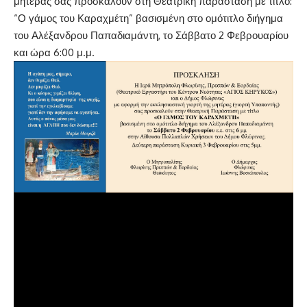
μητέρας σας προσκαλούν στη Θεατρική παράσταση με τίτλο:
“Ο γάμος του Καραχμέτη” βασισμένη στο ομότιτλο διήγημα
του Αλέξανδρου Παπαδιαμάντη, το Σάββατο 2 Φεβρουαρίου
και ώρα 6:00 μ.μ.