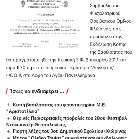
Συμβούλιο του
Φυσιολατρικού
Ορειβατικού Ομίλου
Φλώρινας, σας
προσκαλεί στην
Εκδήλωση Κοπής
της Βασιλόπιτας που
θα πραγματοποιηθεί την Κυριακή 3 Φεβρουαρίου 2019 και
ώρα 11:30 π.μ. στο Τουριστικό Περίπτερο “Λυγκηστίς” –
ΦΟΟΦ, στο Λόφο του Αγίου Παντελεήμονα.
Ίσως να ενδιαφέρει ...
Κοπή βασιλόπιτας του φροντιστηρίου Μ.Ε.
“Αριστοτέλειο”
Θερινές Περιφερειακές προβολές του 28ου Φεστιβάλ
Ντοκιμαντέρ Θεσσαλονίκης
Γιορτή λήξης του 3ου Δημοτικού Σχολείου Φλώρινας
Με τον “Όλιβερ Τουίστ” συνεχίστηκαν οι εκδηλώσεις