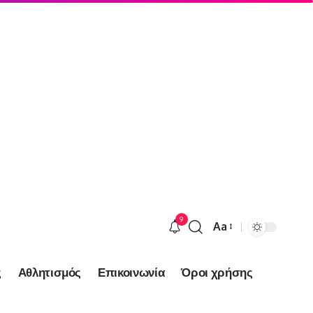
9
Aa
Font
Resizer
ς
Αθλητισμός
Επικοινωνία
Όροι χρήσης