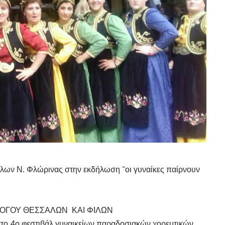
λων Ν. Φλώρινας στην εκδήλωση “οι γυναίκες παίρνουν
ΣΥΛΛΟΓΟΥ ΘΕΣΣΑΛΩΝ ΚΑΙ ΦΙΛΩΝ
ο 4ο φεστιβάλ γυναικείων παραδοσιακών χορευτικών