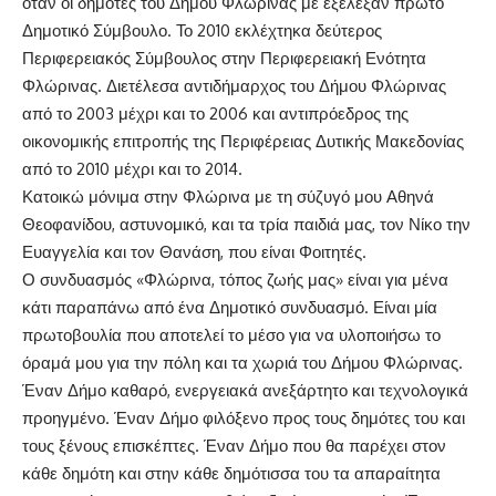
όταν οι δημότες του Δήμου Φλώρινας με εξέλεξαν πρώτο
Δημοτικό Σύμβουλο. Το 2010 εκλέχτηκα δεύτερος
Περιφερειακός Σύμβουλος στην Περιφερειακή Ενότητα
Φλώρινας. Διετέλεσα αντιδήμαρχος του Δήμου Φλώρινας
από το 2003 μέχρι και το 2006 και αντιπρόεδρος της
οικονομικής επιτροπής της Περιφέρειας Δυτικής Μακεδονίας
από το 2010 μέχρι και το 2014.
Κατοικώ μόνιμα στην Φλώρινα με τη σύζυγό μου Αθηνά
Θεοφανίδου, αστυνομικό, και τα τρία παιδιά μας, τον Νίκο την
Ευαγγελία και τον Θανάση, που είναι Φοιτητές.
Ο συνδυασμός «Φλώρινα, τόπος ζωής μας» είναι για μένα
κάτι παραπάνω από ένα Δημοτικό συνδυασμό. Είναι μία
πρωτοβουλία που αποτελεί το μέσο για να υλοποιήσω το
όραμά μου για την πόλη και τα χωριά του Δήμου Φλώρινας.
Έναν Δήμο καθαρό, ενεργειακά ανεξάρτητο και τεχνολογικά
προηγμένο. Έναν Δήμο φιλόξενο προς τους δημότες του και
τους ξένους επισκέπτες. Έναν Δήμο που θα παρέχει στον
κάθε δημότη και στην κάθε δημότισσα του τα απαραίτητα