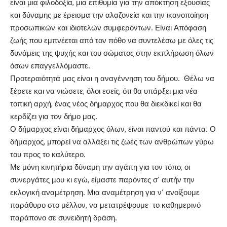
είναι μια φιλοδοξία, μια επιθυμία για την απόκτηση εξουσίας
και δύναμης με έρεισμα την αλαζονεία και την ικανοποίηση
προσωπικών και ιδιοτελών συμφερόντων. Είναι Απόφαση
ζωής που εμπνέεται από τον πόθο να συντελέσω με όλες τις
δυνάμεις της ψυχής και του σώματος στην εκπλήρωση όλων
όσων επαγγελλόμαστε.
Προτεραιότητά μας είναι η αναγέννηση του δήμου. Θέλω να
ξέρετε και να νιώσετε, όλοι εσείς, ότι θα υπάρξει μια νέα
τοπική αρχή, ένας νέος δήμαρχος που θα διεκδικεί και θα
κερδίζει για τον δήμο μας.
Ο δήμαρχος είναι δήμαρχος όλων, είναι παντού και πάντα. Ο
δήμαρχος, μπορεί να αλλάξει τις ζωές των ανθρώπων γύρω
του προς το καλύτερο.
Με μόνη κινητήρια δύναμη την αγάπη για τον τόπο, οι
συνεργάτες µου κι εγώ, είμαστε παρόντες σ’ αυτήν την
εκλογική αναμέτρηση. Μια αναμέτρηση για ν’ ανοίξουμε
παράθυρο στο μέλλον, να μετατρέψουμε το καθημερινό
παράπονο σε συνειδητή δράση.