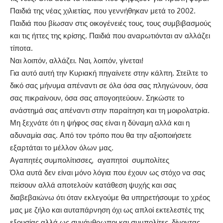
Παιδιά της νέας χιλιετίας, που γεννήθηκαν μετά το 2002.
Παιδιά που βίωσαν στις οικογένειές τους, τους συμβιβασμούς
και τις ήττες της κρίσης. Παιδιά που αναρωτιόνται αν αλλάζει
τίποτα.
Ναι λοιπόν, αλλάζει. Ναι, λοιπόν, γίνεται!
Για αυτό αυτή την Κυριακή πηγαίνετε στην κάλπη. Στείλτε το
δικό σας μήνυμα απέναντι σε όλα όσα σας πληγώνουν, όσα
σας πικραίνουν, όσα σας απογοητεύουν. Σηκώστε το
ανάστημά σας απέναντι στην παραίτηση και τη μοιρολατρία.
Μη ξεχνάτε ότι η ψήφος σας είναι η δύναμη αλλά και η
αδυναμία σας. Από τον τρόπο που θα την αξιοποιήσετε
εξαρτάται το μέλλον όλων μας.
Αγαπητές συμπολίτισσες, αγαπητοί συμπολίτες
Όλα αυτά δεν είναι μόνο λόγια που έχουν ως στόχο να σας
πείσουν αλλά αποτελούν κατάθεση ψυχής και σας
διαβεβαιώνω ότι όταν εκλεγούμε θα υπηρετήσουμε το χρέος
μας με ζήλο και αυταπάρνηση όχι ως απλοί εκτελεστές της
εξουσίας αλλά ως συνάνθρωποι και συμπολίτες, δίνοντας