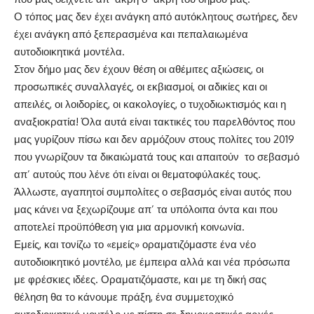
Ο τόπος μας δεν έχει ανάγκη από αυτόκλητους σωτήρες, δεν
έχει ανάγκη από ξεπερασμένα και πεπαλαιωμένα
αυτοδιοικητικά μοντέλα.
Στον δήμο μας δεν έχουν θέση οι αθέμιτες αξιώσεις, οι
προσωπικές συναλλαγές, οι εκβιασμοί, οι αδικίες και οι
απειλές, οι λοιδορίες, οι κακολογίες, ο τυχοδιωκτισμός και η
αναξιοκρατία! Όλα αυτά είναι τακτικές του παρελθόντος που
μας γυρίζουν πίσω και δεν αρμόζουν στους πολίτες του 2019
που γνωρίζουν τα δικαιώματά τους και απαιτούν το σεβασμό
απ’ αυτούς που λένε ότι είναι οι θεματοφύλακές τους.
Άλλωστε, αγαπητοί συμπολίτες ο σεβασμός είναι αυτός που
μας κάνει να ξεχωρίζουμε απ’ τα υπόλοιπα όντα και που
αποτελεί προϋπόθεση για μια αρμονική κοινωνία.
Εμείς, και τονίζω το «εμείς» οραματιζόμαστε ένα νέο
αυτοδιοικητικό μοντέλο, με έμπειρα αλλά και νέα πρόσωπα
με φρέσκιες ιδέες. Οραματιζόμαστε, και με τη δική σας
θέληση θα το κάνουμε πράξη, ένα συμμετοχικό