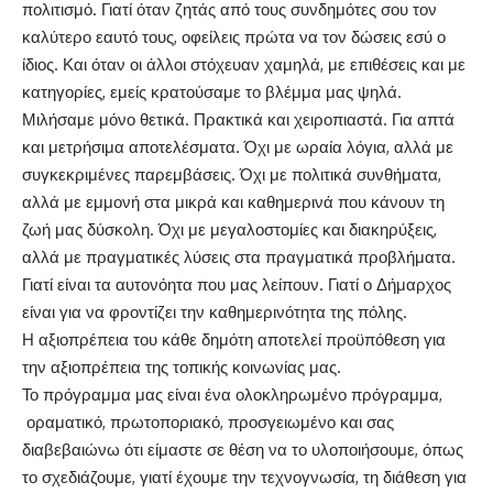
πολιτισμό. Γιατί όταν ζητάς από τους συνδημότες σου τον
καλύτερο εαυτό τους, οφείλεις πρώτα να τον δώσεις εσύ ο
ίδιος. Και όταν οι άλλοι στόχευαν χαμηλά, με επιθέσεις και με
κατηγορίες, εμείς κρατούσαμε το βλέμμα μας ψηλά.
Μιλήσαμε μόνο θετικά. Πρακτικά και χειροπιαστά. Για απτά
και μετρήσιμα αποτελέσματα. Όχι με ωραία λόγια, αλλά με
συγκεκριμένες παρεμβάσεις. Όχι με πολιτικά συνθήματα,
αλλά με εμμονή στα μικρά και καθημερινά που κάνουν τη
ζωή μας δύσκολη. Όχι με μεγαλοστομίες και διακηρύξεις,
αλλά με πραγματικές λύσεις στα πραγματικά προβλήματα.
Γιατί είναι τα αυτονόητα που μας λείπουν. Γιατί ο Δήμαρχος
είναι για να φροντίζει την καθημερινότητα της πόλης.
Η αξιοπρέπεια του κάθε δημότη αποτελεί προϋπόθεση για
την αξιοπρέπεια της τοπικής κοινωνίας μας.
Το πρόγραμμα μας είναι ένα ολοκληρωμένο πρόγραμμα,
οραματικό, πρωτοποριακό, προσγειωμένο και σας
διαβεβαιώνω ότι είμαστε σε θέση να το υλοποιήσουμε, όπως
το σχεδιάζουμε, γιατί έχουμε την τεχνογνωσία, τη διάθεση για