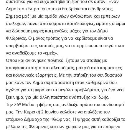
συστατικά για να ευχαριστηθεί τη ζωή του σε αυτόν. Έναν
Δήμο στο κέντρο του οποίου θα βρίσκεται ο άνθρωπος.
Σήμερα μαζί με μία ομάδα νέων ανθρώπων και έμπειρων
στελεχών, πάνω από κόμματα και ιδεολογίες, είμαστε έτοιμοι
να δώσουμε μικρές και μεγάλες μάχες για τον Δήμο
Φλώρινας. Ο μόνος τρόπος για να κερδίσουμε είναι να
υπερβούμε τους εαυτούς μας, να απορρίψουμε το «εγώ» και
να αναδείξουμε το «εμείς».
Όπου και αν ανήκεις πολιτικά, ζητάμε να σταθείς με
αποφασιστικότητα στο πλευρό μας, μακριά από κομματικές
και κοινωνικές εξαρτήσεις. Με την στήριξη του συνδυασμού
μας κάνε τον Δήμο συμπαραστάτη στον καθημερινό σου
αγώνα για τα μικρά και τα μεγάλα προβλήματα, για ένα νέο
ξεκίνημα, για μία άλλη ποιότητα ανάπτυξης και ζωής.
η
Την 26
Μαΐου η ψήφος σας ανέδειξε πρώτο τον συνδυασμό
μας. Την Κυριακή 2 Ιουνίου καλείστε να επιλέξετε τον
επόμενο Δήμαρχο της Φλώρινας. Η ψήφος αυτή καθορίζει το
μέλλον της Φλώρινας και των χωριών μας για τα επόμενα