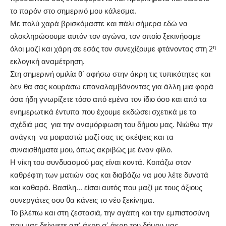
το παρόν στο σημερινό μου κάλεσμα.
Με πολύ χαρά βρισκόμαστε και πάλι σήμερα εδώ να
ολοκληρώσουμε αυτόν τον αγώνα, τον οποίο ξεκινήσαμε
η
όλοι μαζί και χάρη σε εσάς τον συνεχίζουμε φτάνοντας στη 2
εκλογική αναμέτρηση.
Στη σημερινή ομιλία θ’ αφήσω στην άκρη τις τυπικότητες και
δεν θα σας κουράσω επαναλαμβάνοντας για άλλη μια φορά
όσα ήδη γνωρίζετε τόσο από εμένα τον ίδιο όσο και από τα
ενημερωτικά έντυπα που έχουμε εκδώσει σχετικά με τα
σχέδιά μας για την αναμόρφωση του δήμου μας. Νιώθω την
ανάγκη να μοιραστώ μαζί σας τις σκέψεις και τα
συναισθήματα μου, όπως ακριβώς με έναν φίλο.
Η νίκη του συνδυασμού μας είναι κοντά. Κοιτάζω στον
καθρέφτη των ματιών σας και διαβάζω να μου λέτε δυνατά
και καθαρά. Βασίλη… είσαι αυτός που μαζί με τους άξιους
συνεργάτες σου θα κάνεις το νέο ξεκίνημα.
Το βλέπω και στη ζεστασιά, την αγάπη και την εμπιστοσύνη
που μας δείχνετε απ’ άκρη σ’ άκρη του δήμου μας.