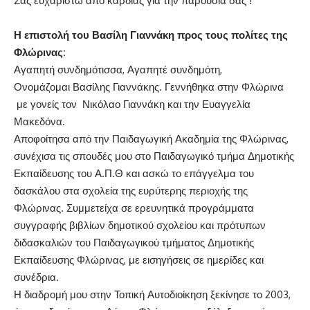
Σας ευχαριστώ από καρδιάς για την παρουσία σας !
Η επιστολή του Βασίλη Γιαννάκη προς τους πολίτες της
Φλώρινας:
Αγαπητή συνδημότισσα, Αγαπητέ συνδημότη,
Ονομάζομαι Βασίλης Γιαννάκης. Γεννήθηκα στην Φλώρινα
με γονείς τον Νικόλαο Γιαννάκη και την Ευαγγελία
Μακεδόνα.
Αποφοίτησα από την Παιδαγωγική Ακαδημία της Φλώρινας,
συνέχισα τις σπουδές μου στο Παιδαγωγικό τμήμα Δημοτικής
Εκπαίδευσης του Α.Π.Θ και ασκώ το επάγγελμα του
δασκάλου στα σχολεία της ευρύτερης περιοχής της
Φλώρινας. Συμμετείχα σε ερευνητικά προγράμματα
συγγραφής βιβλίων δημοτικού σχολείου και πρότυπων
διδασκαλιών του Παιδαγωγικού τμήματος Δημοτικής
Εκπαίδευσης Φλώρινας, με εισηγήσεις σε ημερίδες και
συνέδρια.
Η διαδρομή μου στην Τοπική Αυτοδιοίκηση ξεκίνησε το 2003,