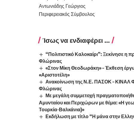
Αντωνιάδης Γεώργιος
Περιφερειακός Σύμβουλος
Ίσως να ενδιαφέρει ...
“Πολιτιστικό Καλοκαίρι”: Ξεκίνησε η π
Φλώρινας
«Στον Μίκη Θεοδωράκη» – Έκθεση έργ
«Αριστοτέλη»
Ανακοίνωση της Ν.Ε. ΠΑΣΟΚ – ΚΙΝΑΛ Φλ
Φλώρινας
Με μεγάλη συμμετοχή πραγματοποιήθη
Αμυνταίου και Περιχώρων με θέμα: «Η γε
Τουρκία-Βαλκάνια)»
Εκδήλωση με τίτλο “Η μάνα στην Ελληνι