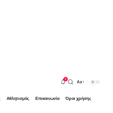
9
Aa
Font
Resizer
ς
Αθλητισμός
Επικοινωνία
Όροι χρήσης