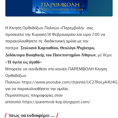
Η Κίνηση Ορθοδόξων Πολιτών «Παρεμβολή» σας
προσκαλεί την Κυριακή 14 Φεβρουαρίου και ώρα 7:00 να
παρακολουθήσετε τη διαδικτυακή ομιλία με τον
πατέρα
Στυλιανό Καρπαθίου, Θεολόγο-Ψυχίατρο
,
Διδάκτορα Βιοηθικής του Πανεπιστημίου Ἀθηνων
, μέ θέμα
«
Ἡ ὑγεία ὡς ἀγαθό
»
Μπορείτε να συνδεθείτε στο κανάλι ΠΑΡΕΜΒΟΛΗ Κίνηση
Ορθοδόξων
Πολιτών:
https://www.youtube.com/channel/UC27RoLyA4U4
για να παρακολουθήσετε την ομιλία.
Περισσότερες πληροφορίες στον
ιστότοπο:
https://paremvoli-kop.blogspot.com/
Ίσως να ενδιαφέρει ...