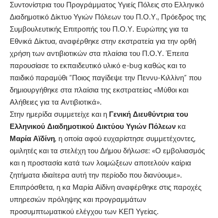
Συντονίστρια του Προγράμματος Υγιείς Πόλεις στο Ελληνικό
Διαδημοτικό Δίκτυο Υγιών Πόλεων του Π.Ο.Υ., Πρόεδρος της
Συμβουλευτικής Επιτροπής του Π.Ο.Υ. Ευρώπης για τα
Εθνικά Δίκτυα, αναφέρθηκε στην εκστρατεία για την ορθή
χρήση των αντιβιοτικών στα πλαίσια του Π.Ο.Υ. Έπειτα
παρουσίασε το εκπαιδευτικό υλικό e-bug καθώς και το
παιδικό παραμύθι “Ποιος παγίδεψε την Πεννυ-Κιλλίνη” που
δημιουργήθηκε στα πλαίσια της εκστρατείας «Μύθοι και
Αλήθειες για τα Αντιβιοτικά».
Στην ημερίδα συμμετείχε και η
Γενική Διευθύντρια του
Ελληνικού Διαδημοτικού Δικτύου Υγιών Πόλεων
κα
Μαρία Αϊδίνη
, η οποία αφού ευχαρίστησε συμμετέχοντες,
ομιλητές και τα στελέχη του Δήμου δήλωσε: «Ο εμβολιασμός
και η προστασία κατά των λοιμώξεων αποτελούν καίρια
ζητήματα ιδιαίτερα αυτή την περίοδο που διανύουμε».
Επιπρόσθετα, η κα Μαρία Αϊδίνη αναφέρθηκε στις παροχές
υπηρεσιών πρόληψης και προγραμμάτων
προσυμπτωματικού ελέγχου των ΚΕΠ Υγείας.