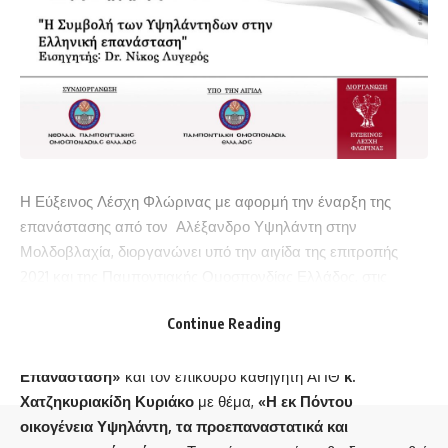
Η Εύξεινος Λέσχη Φλώρινας με αφορμή την έναρξη της
επανάστασης από τον Αλέξανδρο Υψηλάντη στην
Μολδοβλαχία, διοργανώνει υπό την αιγίδα της επιτροπής
2021 και της Παμποντιακής Ομοσπονδίας Ελλάδος, στις
26/02/2021 μαζί με την Ποντιακή νεολαία Ελλάδος
Continue Reading
διαδικτυακή ομιλία με ομιλητές τους
Δρ. Νικόλαο Λυγερό
με
θέμα,
«Η συμβολή των Υψηλάντηδων στην Ελληνική
Επανάσταση»
και τον επίκουρο καθηγητή ΑΠΘ
κ.
Χατζηκυριακίδη
Κυριάκο
με θέμα,
«Η εκ Πόντου
οικογένεια Υψηλάντη, τα προεπαναστατικά και