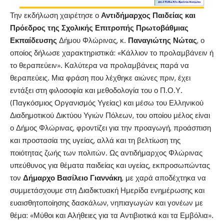
Την εκδήλωση χαιρέτησε ο
Αντιδήμαρχος Παιδείας και
Πρόεδρος της Σχολικής Επιτροπής Πρωτοβάθμιας
Εκπαίδευσης
Δήμου Φλώρινας, κ.
Παναγιώτης Νώτας
, ο
οποίος δήλωσε χαρακτηριστικά: «Κάλλιον το προλαμβάνειν ή
το θεραπεύειν». Καλύτερα να προλαμβάνεις παρά να
θεραπεύεις. Μια φράση που λέχθηκε αιώνες πριν, έχει
εντάξει στη φιλοσοφία και μεθοδολογία του ο Π.Ο.Υ.
(Παγκόσμιος Οργανισμός Υγείας) και μέσω του Ελληνικού
Διαδημοτικού Δικτύου Υγιών Πόλεων, του οποίου μέλος είναι
ο Δήμος Φλώρινας, φροντίζει για την προαγωγή, προάσπιση
και προστασία της υγείας, αλλά και τη βελτίωση της
ποιότητας ζωής των πολιτών. Ως αντιδήμαρχος Φλώρινας
υπεύθυνος για θέματα παιδείας και υγείας, εκπροσωπώντας
τον
Δήμαρχο
Βασίλειο Γιαννάκη
, με χαρά αποδέχτηκα να
συμμετάσχουμε στη Διαδικτυακή Ημερίδα ενημέρωσης και
ευαισθητοποίησης δασκάλων, νηπιαγωγών και γονέων με
θέμα: «Μύθοι και Αλήθειες για τα Αντιβιοτικά και τα Εμβόλια».