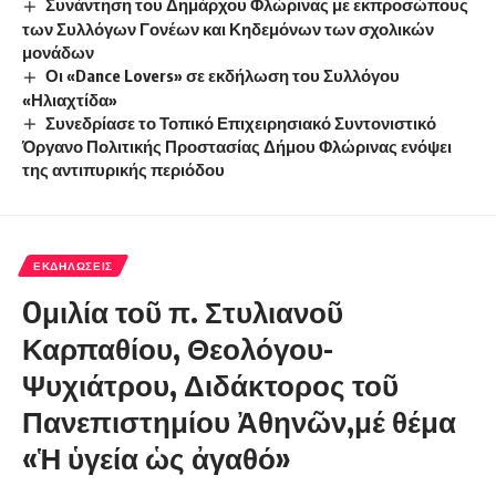
Συνάντηση του Δημάρχου Φλώρινας με εκπροσώπους
των Συλλόγων Γονέων και Κηδεμόνων των σχολικών
μονάδων
Οι «Dance Lovers» σε εκδήλωση του Συλλόγου
«Ηλιαχτίδα»
Συνεδρίασε το Τοπικό Επιχειρησιακό Συντονιστικό
Όργανο Πολιτικής Προστασίας Δήμου Φλώρινας ενόψει
της αντιπυρικής περιόδου
ΕΚΔΗΛΏΣΕΙΣ
Oμιλία τοῦ π. Στυλιανοῦ
Καρπαθίου, Θεολόγου-
Ψυχιάτρου, Διδάκτορος τοῦ
Πανεπιστημίου Ἀθηνῶν,μέ θέμα
«Ἡ ὑγεία ὡς ἀγαθό»