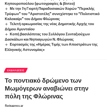
Κηπουροπούλου (φωτογραφίες & βίντεο)
Με την 7η Γιορτή Παραδοσιακών Χορών “Περικλής
Τρύφων” του “Αριστοτέλη” συνεχίστηκε το “Πολιτιστικό
Καλοκαίρι” του Δήμου Φλώρινας
Τελετή ορκωμοσίας της νέας Δημοτικής Αρχής του
Δήμου Αμυνταίου
Κοπή βασιλόπιτας του Συλλόγου Συνταξιούχων
Δασκάλων και Νηπιαγωγών Ν. Φλώρινας
Εορτασμός της «Ημέρας Τιμής των Αποστράτων της
Ελληνικής Αστυνομίας»
ΕΚΔΗΛΏΣΕΙΣ
Το ποντιακό δρώμενο των
Μωμόγερων αναβιώνει στην
πόλη της Φλώρινας
florinapress.gr