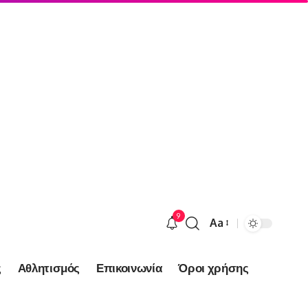
9
Aa
Font
Resizer
ς
Αθλητισμός
Επικοινωνία
Όροι χρήσης