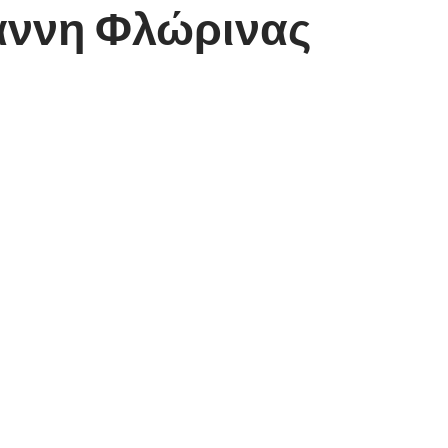
άννη Φλώρινας