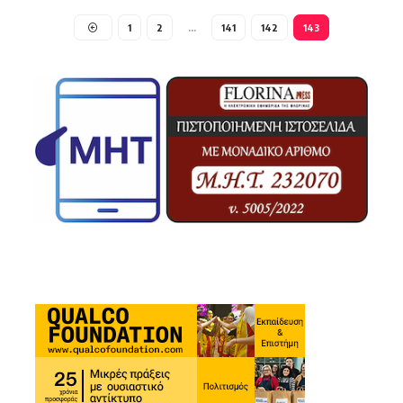
1
2
…
141
142
143