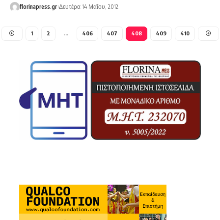
florinapress.gr
Δευτέρα 14 Μαΐου, 2012
1
2
…
406
407
408
409
410