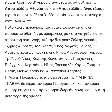
πρώτη θέση του Β’ γκρουπ ανάμεσα σε 64 αθλητές. Ο
Αποστολίδης Αθανάσιος
και ο
Αποστολίδης Αναστάσιος
η
η
τερμάτισαν στην 2
και 3
θέση αντίστοιχα στην κατηγορία
κάτω των 14 ετών.
Πολύ καλές εμφανίσεις πραγματοποίησαν επίσης οι
παρακάτω αθλητές, με ορισμένους μάλιστα να φτάνουν σε
απόσταση αναπνοής από την διάκριση: Σιώκης Λουκάς,
Τζήμας Ανδρέας, Τσουκαλάς Νίκος, Δάφκος Παύλος,
Αρμένης Συμεών, Ιωακειμίδης Νίκος, Αναστασίου Γιώργος,
Τραϊανού Νίκος, Κόλτσης Κωνσταντίνος, Πασχαλίδης
Ευάγγελος, Κερτσάνης Νίκος, Τσουκαλάς Χάρης, Τσάφκα
Ελένη, Μούλα Σόφια και Αναστασίου Χρήστος.
Η Λέσχη Πολιτισμού ευχαριστεί θερμά την ΦΛΩΡΙΝΑ
ΤΡΑΒΕΛ, ιδιαίτερα τον κύριο Γεωργόπουλο και τον κύριο
Δημητρίου, για την παραχώρηση δωρεάν λεωφορείου για τη
μεταφορά της ομάδας.