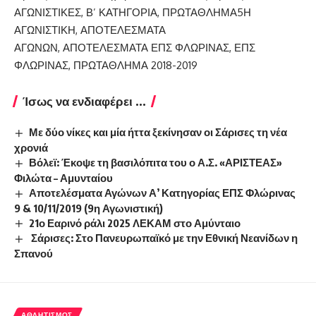
ΚΑΤΗΓΟΡΙΕΣ
ΕΤΙΚΕΤΕΣ
ΑΓΩΝΙΣΤΙΚΕΣ
,
Β’ ΚΑΤΗΓΟΡΙΑ
,
ΠΡΩΤΑΘΛΗΜΑ
5Η
ΑΓΩΝΙΣΤΙΚΗ
,
ΑΠΟΤΕΛΕΣΜΑΤΑ
ΑΓΩΝΩΝ
,
ΑΠΟΤΕΛΕΣΜΑΤΑ ΕΠΣ ΦΛΩΡΙΝΑΣ
,
ΕΠΣ
ΦΛΩΡΙΝΑΣ
,
ΠΡΩΤΑΘΛΗΜΑ 2018-2019
Ίσως να ενδιαφέρει ...
Με δύο νίκες και μία ήττα ξεκίνησαν οι Σάρισες τη νέα
χρονιά
Βόλεϊ: Έκοψε τη βασιλόπιτα του ο Α.Σ. «ΑΡΙΣΤΕΑΣ»
Φιλώτα – Αμυνταίου
Αποτελέσματα Αγώνων Α’ Κατηγορίας ΕΠΣ Φλώρινας
9 & 10/11/2019 (9η Αγωνιστική)
21ο Εαρινό ράλι 2025 ΛΕΚΑΜ στο Αμύνταιο
Σάρισες: Στο Πανευρωπαϊκό με την Εθνική Νεανίδων η
Σπανού
ΑΘΛΗΤΙΣΜΌΣ