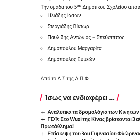
ου
Την ομάδα του 5
Δημοτικού Σχολείου αποτε
Ηλιάδης Ιάσων
Στεργιάδης Βίκτωρ
Παυλίδης Αντώνιος – Σπεύσιππος
Δημοπούλου Μαργαρίτα
Δημόπουλος Συμεών
Από το Δ.Σ της Λ.Π.Φ
Ίσως να ενδιαφέρει ...
Αναλυτικά τα δρομολόγια των Κινητώ
ΓΕΦ: Στο Wuxi της Κίνας βρίσκονται 3 
Πρωτάθλημα!
Επίσκεψη του 3ου Γυμνασίου Φλώρινα