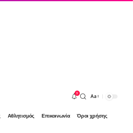
9
Aa
Font
Resizer
ς
Αθλητισμός
Επικοινωνία
Όροι χρήσης