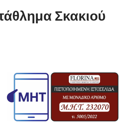
τάθλημα Σκακιού