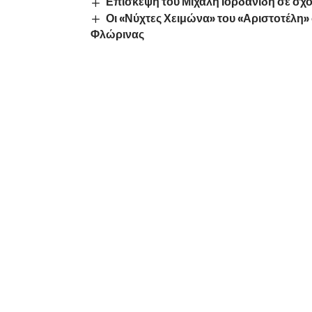
Επίσκεψη του Μιχάλη Ιορδανίδη σε σχ
Οι «Νύχτες Χειμώνα» του «Αριστοτέλη»
Φλώρινας