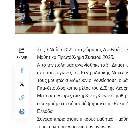
Στις 3 Μαΐου 2025 στο χώρο της Διεθνούς 
Μαθητικό Πρωτάθλημα Σκακιού 2025.
SHARE
ο
Από την πόλη μας αγωνίσθηκε το 5
Δημοτικ
από τους αγώνες της Κεντροδυτικής Μακεδον
Τους μαθητές συνόδευαν οι γονείς τους, ο δ
Γυμνόπουλος και το μέλος του Δ.Σ της Λέσχ
Μετά από 6 ώρες σκληρών αγώνων οι μαθητέ
στα κριτήρια αφού ισοβάθμησαν στις θέσεις 
Ελλάδα.
Συγχαρητήρια στους μικρούς μαθητές – μαθήτ
τους σ όλη την διάρκεια των αγώνων.