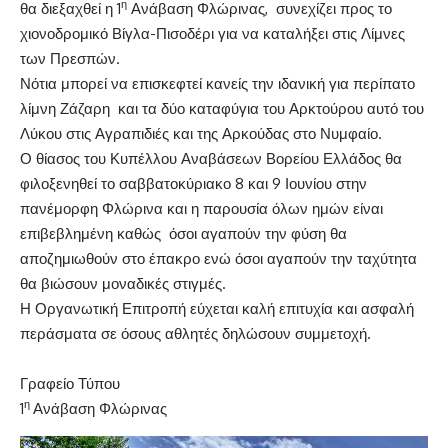
η
θα διεξαχθεί η 1
Ανάβαση Φλώρινας, συνεχίζει προς το
χιονοδρομικό Βίγλα-Πισοδέρι για να καταλήξει στις Λίμνες
των Πρεσπών.
Νότια μπορεί να επισκεφτεί κανείς την ιδανική για περίπατο
λίμνη Ζάζαρη και τα δύο καταφύγια του Αρκτούρου αυτό του
Λύκου στις Αγραπιδιές και της Αρκούδας στο Νυμφαίο.
Ο θίασος του Κυπέλλου Αναβάσεων Βορείου Ελλάδος θα
φιλοξενηθεί το σαββατοκύριακο 8 και 9 Ιουνίου στην
πανέμορφη Φλώρινα και η παρουσία όλων ημών είναι
επιβεβλημένη καθώς όσοι αγαπούν την φύση θα
αποζημιωθούν στο έπακρο ενώ όσοι αγαπούν την ταχύτητα
θα βιώσουν μοναδικές στιγμές.
Η Οργανωτική Επιτροπή εύχεται καλή επιτυχία και ασφαλή
περάσματα σε όσους αθλητές δηλώσουν συμμετοχή.
Γραφείο Τύπου
η
1
Ανάβαση Φλώρινας