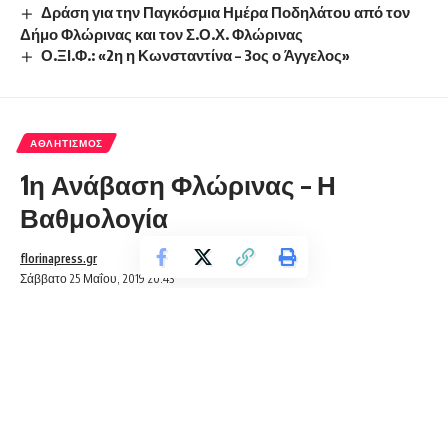
Δράση για την Παγκόσμια Ημέρα Ποδηλάτου από τον
Δήμο Φλώρινας και τον Σ.Ο.Χ. Φλώρινας
Ο.ΞΙ.Φ.: «2η η Κωνσταντίνα – 3ος ο Άγγελος»
ΑΘΛΗΤΙΣΜΌΣ
1η Ανάβαση Φλώρινας – Η
Βαθμολογία
florinapress.gr
Σάββατο 25 Μαΐου, 2019 20:43