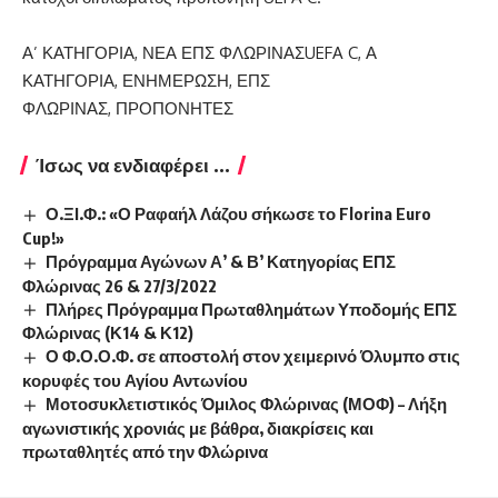
ΚΑΤΗΓΟΡΙΕΣ
ΕΤΙΚΕΤΕΣ
Α’ ΚΑΤΗΓΟΡΙΑ
,
ΝΕΑ ΕΠΣ ΦΛΩΡΙΝΑΣ
UEFA C
,
Α
ΚΑΤΗΓΟΡΙΑ
,
ΕΝΗΜΕΡΩΣΗ
,
ΕΠΣ
ΦΛΩΡΙΝΑΣ
,
ΠΡΟΠΟΝΗΤΕΣ
Ίσως να ενδιαφέρει ...
Ο.ΞΙ.Φ.: «Ο Ραφαήλ Λάζου σήκωσε το Florina Euro
Cup!»
Πρόγραμμα Αγώνων Α’ & Β’ Κατηγορίας ΕΠΣ
Φλώρινας 26 & 27/3/2022
Πλήρες Πρόγραμμα Πρωταθλημάτων Υποδομής ΕΠΣ
Φλώρινας (Κ14 & Κ12)
Ο Φ.Ο.Ο.Φ. σε αποστολή στον χειμερινό Όλυμπο στις
κορυφές του Αγίου Αντωνίου
Μοτοσυκλετιστικός Όμιλος Φλώρινας (ΜΟΦ) – Λήξη
αγωνιστικής χρονιάς με βάθρα, διακρίσεις και
πρωταθλητές από την Φλώρινα