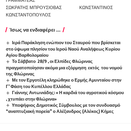
ΓΡΑΜΜΑΤΕΑΣ
ΣΩΚΡΑΤΗΣ ΜΠΡΟΥΣΙΟΒΑΣ ΚΩΝΣΤΑΝΤΙΝΟΣ
ΚΩΝΣΤΑΝΤΟΠΟΥΛΟΣ
Ίσως να ενδιαφέρει ...
Ιερά Παράκληση ενώπιον του Σταυρού που βρίσκεται
στο ύψωμα πλησίον του Ιερού Ναού Αναλήψεως Κυρίου
Αγίου Βαρθολομαίου
Το Σάββατο 28/9 , οι Ελπίδες Φλώρινας
πραγματοποίησαν ακόμα μια εξόρμηση εκτός του νομού
της Φλώρινας
Με τον Εργοτέλη κληρώθηκε ο Ερμής Αμυνταίου στην
Γ’ Φάση του Κυπέλλου Ελλάδας
Γιάννης Αντωνιάδης: « Η καρδιά του αγροτικού κόσμου
, χτυπάει στην Φλώρινα»
Yποψήφιος Δημοτικός Σύμβουλος με τον συνδυασμό
“αναπτυξιακή πορεία” ο Αλέξανδρος (Αλέκος) Κήμες