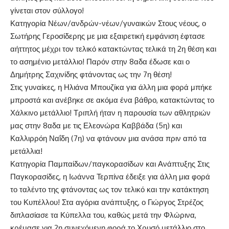
γίνεται στον σύλλογο!
Κατηγορία Νέων/ανδρών-νέων/γυναικών Στους νέους, ο
Σωτήρης Γεροσίδερης με μια εξαιρετική εμφάνιση έφτασε
αήττητος μέχρι τον τελικό κατακτώντας τελικά τη 2η θέση και
το ασημένιο μετάλλιο! Παρόν στην 8αδα έδωσε και ο
Δημήτρης Σαχινίδης φτάνοντας ως την 7η θέση!
Στις γυναίκες, η Ηλιάνα Μπουζίκα για άλλη μια φορά μπήκε
μπροστά και ανέβηκε σε ακόμα ένα βάθρο, κατακτώντας το
Χάλκινο μετάλλιο! Τριπλή ήταν η παρουσία των αθλητριών
μας στην 8αδα με τις Ελεονώρα Καββάδα (5η) και
Καλλιρρόη Ναΐδη (7η) να φτάνουν μια ανάσα πριν από τα
μετάλλια!
Κατηγορία Παμπαίδων/παγκορασίδων και Ανάπτυξης Στις
Παγκορασίδες, η Ιωάννα Τερπίνα έδειξε για άλλη μια φορά
το ταλέντο της φτάνοντας ως τον τελικό και την κατάκτηση
του Κυπέλλου! Στα αγόρια ανάπτυξης, ο Γιώργος Στρέζος
διπλασίασε τα Κύπελλα του, καθώς μετά την Φλώρινα,
κρέμασε για 2η συνεχόμενη φορά το Χρυσό μετάλλιο στο