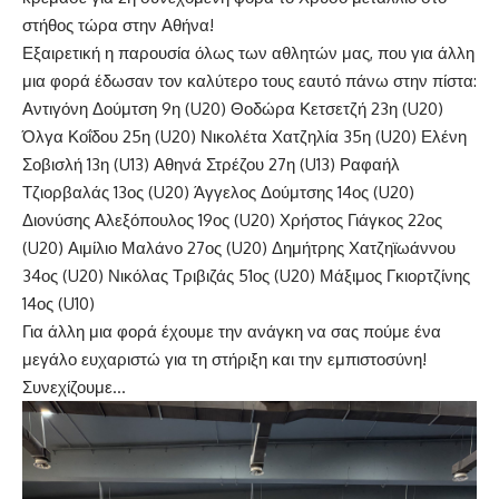
στήθος τώρα στην Αθήνα!
Εξαιρετική η παρουσία όλως των αθλητών μας, που για άλλη
μια φορά έδωσαν τον καλύτερο τους εαυτό πάνω στην πίστα:
Αντιγόνη Δούμτση 9η (U20) Θοδώρα Κετσετζή 23η (U20)
Όλγα Κοΐδου 25η (U20) Νικολέτα Χατζηλία 35η (U20) Ελένη
Σοβισλή 13η (U13) Αθηνά Στρέζου 27η (U13) Ραφαήλ
Τζιορβαλάς 13ος (U20) Άγγελος Δούμτσης 14ος (U20)
Διονύσης Αλεξόπουλος 19ος (U20) Χρήστος Γιάγκος 22ος
(U20) Αιμίλιο Μαλάνο 27ος (U20) Δημήτρης Χατζηϊωάννου
34ος (U20) Νικόλας Τριβιζάς 51ος (U20) Μάξιμος Γκιορτζίνης
14ος (U10)
Για άλλη μια φορά έχουμε την ανάγκη να σας πούμε ένα
μεγάλο ευχαριστώ για τη στήριξη και την εμπιστοσύνη!
Συνεχίζουμε…