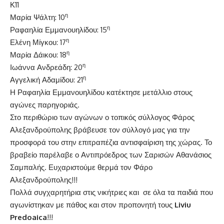
Κ11
η
Μαρία Ψάλτη: 10
η
Ραφαηλία Εμμανουηλίδου: 15
η
Ελένη Μίγκου: 17
η
Μαρία Δάικου: 18
η
Ιωάννα Ανδρεάδη: 20
η
Αγγελική Αδαμίδου: 21
Η Ραφαηλία Εμμανουηλίδου κατέκτησε μετάλλιο στους
αγώνες παρηγοριάς.
Στο περιθώριο των αγώνων ο τοπικός σύλλογος Φάρος
Αλεξανδρούπολης βράβευσε τον σύλλογό μας για την
προσφορά του στην επιτραπέζια αντισφαίριση της χώρας. Το
βραβείο παρέλαβε ο Αντιπρόεδρος των Σαρισών Αθανάσιος
Σαμπαλής. Ευχαριστούμε θερμά τον Φάρο
Αλεξανδρούπολης!!!
Πολλά συγχαρητήρια στις νικήτριες και σε όλα τα παιδιά που
αγωνίστηκαν με πάθος και στον προπονητή τους
Liviu
Predoaica
!!!