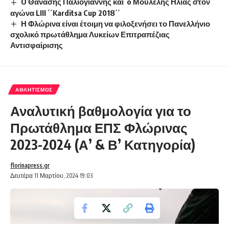
O Θανάσης Παλιογιάννης και o Μούλελης Ηλίας στον
αγώνα LIII ΄΄Karditsa Cup 2018΄΄
Η Φλώρινα είναι έτοιμη να φιλοξενήσει το Πανελλήνιο
σχολικό πρωτάθλημα Λυκείων Επιτραπέζιας
Αντισφαίρισης
ΑΘΛΗΤΙΣΜΌΣ
Αναλυτική βαθμολογία για το
Πρωτάθλημα ΕΠΣ Φλώρινας
2023-2024 (Α’ & Β’ Κατηγορία)
florinapress.gr
Δευτέρα 11 Μαρτίου, 2024 19:03