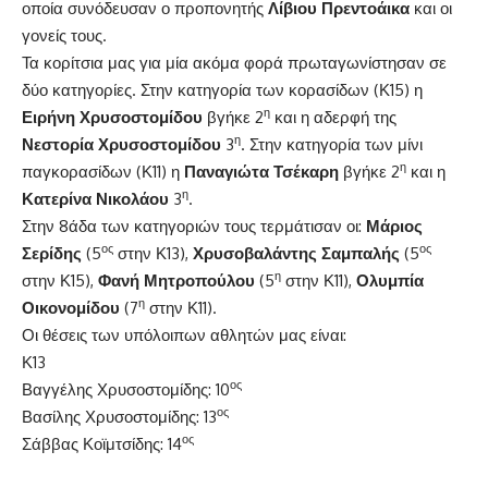
οποία συνόδευσαν ο προπονητής
Λίβιου Πρεντοάικα
και οι
γονείς τους.
Τα κορίτσια μας για μία ακόμα φορά πρωταγωνίστησαν σε
δύο κατηγορίες. Στην κατηγορία των κορασίδων (Κ15) η
η
Ειρήνη Χρυσοστομίδου
βγήκε 2
και η αδερφή της
η
Νεστορία Χρυσοστομίδου
3
. Στην κατηγορία των μίνι
η
παγκορασίδων (Κ11) η
Παναγιώτα Τσέκαρη
βγήκε 2
και η
η
Κατερίνα Νικολάου
3
.
Στην 8άδα των κατηγοριών τους τερμάτισαν οι:
Μάριος
ος
ος
Σερίδης
(5
στην Κ13),
Χρυσοβαλάντης Σαμπαλής
(5
η
στην Κ15),
Φανή Μητροπούλου
(5
στην Κ11),
Ολυμπία
η
Οικονομίδου
(7
στην Κ11).
Οι θέσεις των υπόλοιπων αθλητών μας είναι:
Κ13
ος
Βαγγέλης Χρυσοστομίδης: 10
ος
Βασίλης Χρυσοστομίδης: 13
ος
Σάββας Κοϊμτσίδης: 14