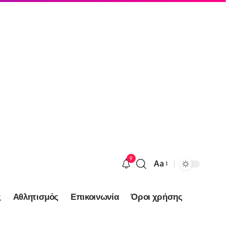
9
Aa
Font
Resizer
ς
Αθλητισμός
Επικοινωνία
Όροι χρήσης