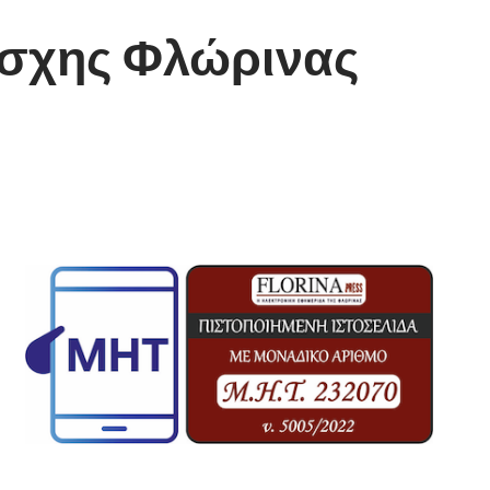
έσχης Φλώρινας