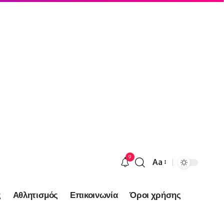
9
Aa
Font
Resizer
ς
Αθλητισμός
Επικοινωνία
Όροι χρήσης