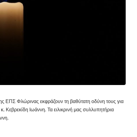
της ΕΠΣ Φλώρινας εκφράζουν τη βαθύτατη οδύνη τους για
 κ. Κεβρεκίδη Ιωάννη. Τα ειλικρινή μας συλλυπητήρια
ννη.