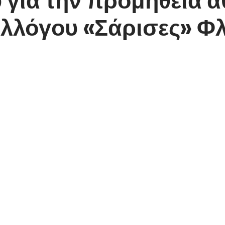
υλλόγου «Σάρισες» Φ