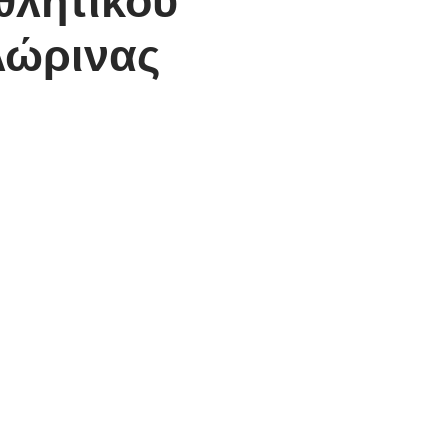
λώρινας