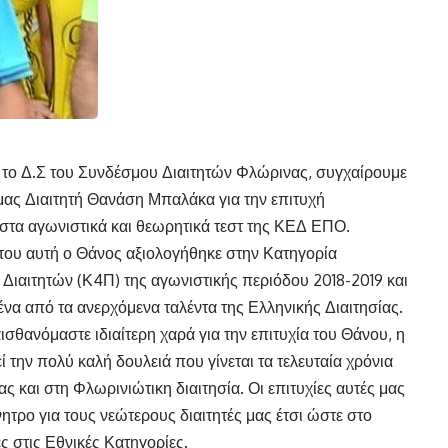
 το Δ.Σ του Συνδέσμου Διαιτητών Φλώρινας, συγχαίρουμε
μας Διαιτητή Θανάση Μπαλάκα για την επιτυχή
στα αγωνιστικά και θεωρητικά τεστ της ΚΕΔ ΕΠΟ.
 του αυτή ο Θάνος αξιολογήθηκε στην Κατηγορία
ιαιτητών (Κ4Π) της αγωνιστικής περιόδου 2018-2019 και
ένα από τα ανερχόμενα ταλέντα της Ελληνικής Διαιτησίας.
σθανόμαστε ιδιαίτερη χαρά για την επιτυχία του Θάνου, η
ί την πολύ καλή δουλειά που γίνεται τα τελευταία χρόνια
ς και στη Φλωρινιώτικη διαιτησία. Οι επιτυχίες αυτές μας
νητρο για τους νεώτερους διαιτητές μας έτσι ώστε στο
ς στις Εθνικές Κατηγορίες.