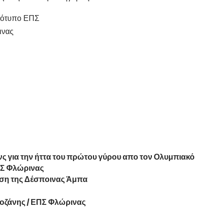
ς για την ήττα του πρώτου γύρου απο τον Ολυμπιακό
Σ Φλώρινας
ιση της Δέσποινας Άμπα
οζάνης / ΕΠΣ Φλώρινας