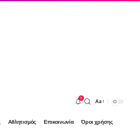
9
Aa
Font
Resizer
ς
Αθλητισμός
Επικοινωνία
Όροι χρήσης