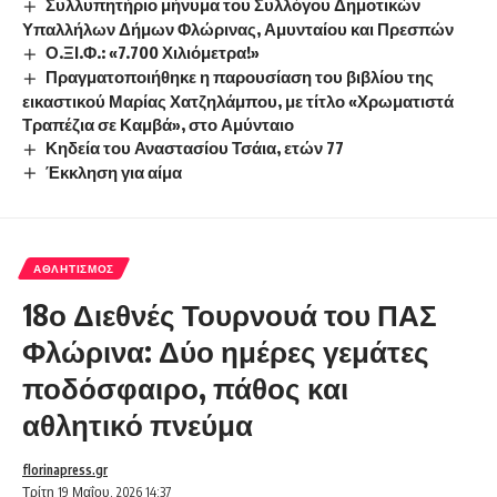
Συλλυπητήριο μήνυμα του Συλλόγου Δημοτικών
Υπαλλήλων Δήμων Φλώρινας, Αμυνταίου και Πρεσπών
Ο.ΞΙ.Φ.: «7.700 Χιλιόμετρα!»
Πραγματοποιήθηκε η παρουσίαση του βιβλίου της
εικαστικού Μαρίας Χατζηλάμπου, με τίτλο «Χρωματιστά
Τραπέζια σε Καμβά», στο Αμύνταιο
Κηδεία του Αναστασίου Τσάια, ετών 77
Έκκληση για αίμα
ΑΘΛΗΤΙΣΜΌΣ
18ο Διεθνές Τουρνουά του ΠΑΣ
Φλώρινα: Δύο ημέρες γεμάτες
ποδόσφαιρο, πάθος και
αθλητικό πνεύμα
florinapress.gr
Τρίτη 19 Μαΐου, 2026 14:37