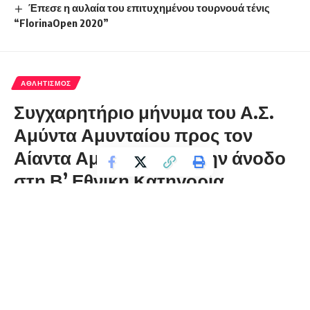
Έπεσε η αυλαία του επιτυχημένου τουρνουά τένις
“FlorinaOpen 2020”
ΑΘΛΗΤΙΣΜΌΣ
Συγχαρητήριο μήνυμα του Α.Σ.
Αμύντα Αμυνταίου προς τον
Αίαντα Αμυνταίου για την άνοδο
στη Β’ Εθνική Κατηγορία
Γυναικών
florinapress.gr
Τρίτη 19 Μαΐου, 2026 14:16