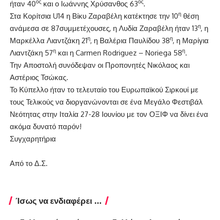
ος
ος
ήταν 40
και ο Ιωάννης Χρύσανθος 63
.
η
Στα Κορίτσια U14 η Βίκυ Ζαραβέλη κατέκτησε την 10
θέση
η
ανάμεσα σε 87συμμετέχουσες, η Λυδία Ζαραβέλη ήταν 13
, η
η
η
Μαρκέλλα Λιαντζάκη 21
, η Βαλέρια Παυλίδου 38
, η Μαρίγια
η
η
Λιαντζάκη 57
και η Carmen Rodriguez – Noriega 58
.
Την Αποστολή συνόδεψαν οι Προπονητές Νικόλαος και
Αστέριος Τσώκας.
Το Κύπελλο ήταν το τελευταίο του Ευρωπαϊκού Σιρκουί με
τους Τελικούς να διοργανώνονται σε ένα Μεγάλο Φεστιβάλ
Νεότητας στην Ιταλία 27-28 Ιουνίου με τον ΟΞΙΦ να δίνει ένα
ακόμα δυνατό παρόν!
Συγχαρητήρια
Από το Δ.Σ.
Ίσως να ενδιαφέρει ...