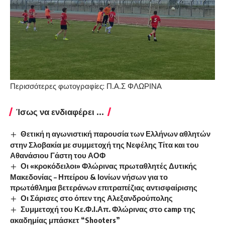
Περισσότερες φωτογραφίες:
Π.Α.Σ ΦΛΩΡΙΝΑ
Ίσως να ενδιαφέρει ...
Θετική η αγωνιστική παρουσία των Ελλήνων αθλητών
στην Σλοβακία με συμμετοχή της Νεφέλης Τίτα και του
Αθανάσιου Γάστη του ΑΟΦ
Οι «κροκόδειλοι» Φλώρινας πρωταθλητές Δυτικής
Μακεδονίας – Ηπείρου & Ιονίων νήσων για το
πρωτάθλημα βετεράνων επιτραπέζιας αντισφαίρισης
Οι Σάρισες στο όπεν της Αλεξανδρούπολης
Συμμετοχή του Κε.Φ.Ι.Απ. Φλώρινας στο camp της
ακαδημίας μπάσκετ “Shooters”