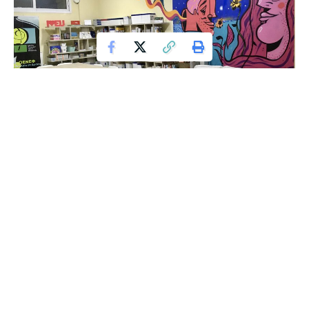
Ο τελειόφοιτος του Τμήματος Εικαστικών και Εφαρμοσμένων
Τεχνών (Τ.Ε.Ε.Τ.) του Πανεπιστημίου Δυτικής Μακεδονίας,
“Μανόλο Κάπα” φιλοτέχνησε το χώρο της βιβλιοθήκης του
Κέντρου Ευρωπαϊκής Πληροφόρησης – Europe Direct
Δυτικής Μακεδονίας που βρίσκεται στην Φλώρινα, με ένα
έργο τέχνης μοναδικής ομορφιάς.
Ο καλλιτέχνης, με λίγα λόγια, περιγράφει το έργο του:
“Το φεγγάρι πλέον κυριαρχούσε στον ουρανό, δίνοντας την