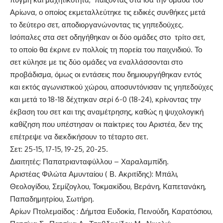
Αρίωνα, ο οποίος εκμεταλλεύτηκε τις ειδικές συνθήκες μετά
το δεύτερο σετ, αποδιοργανώνοντας τις γηπεδούχες.
Ισόπαλες στα σετ οδηγήθηκαν οι δύο ομάδες στο τρίτο σετ,
το οποίο θα έκρινε εν πολλοίς τη πορεία του παιχνιδιού. Το
σετ κύλησε με τις δύο ομάδες να εναλλάσσονται στο
προβάδισμα, όμως οι εντάσεις που δημιουργήθηκαν εντός
και εκτός αγωνιστικού χώρου, αποσυντόνισαν τις γηπεδούχες
και μετά το 18-18 δέχτηκαν σερί 6-0 (18-24), κρίνοντας την
έκβαση του σετ και της αναμέτρησης, καθώς η ψυχολογική
καθίζηση που υπέστησαν οι παίκτριες του Αριστέα, δεν της
επέτρεψε να διεκδικήσουν το τέταρτο σετ.
Σετ: 25-15, 17-15, 19-25, 20-25.
Διαιτητές: Παπατριανταφύλλου – Χαραλαμπίδη.
Αριστέας Φιλώτα Αμυνταίου ( Β. Ακριτίδης): Μπάλι,
Θεολογίδου, Σεμίζογλου, Τοκμακίδου, Βεράνη, Καπετανάκη,
Παπαδημητρίου, Σωτήρη.
Αρίων Πτολεμαίδος : Δήμτσα Ευδοκία, Πεινούδη, Καρατόσιου,