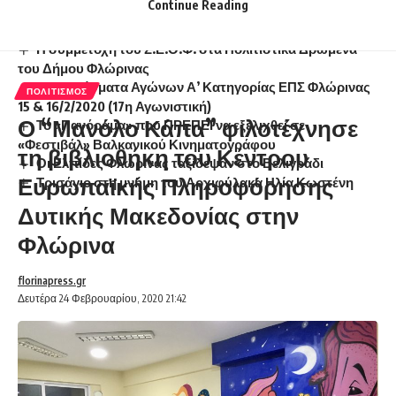
Continue Reading
Ίσως να ενδιαφέρει ...
Η συμμετοχή του Σ.Ε.Ο.Φ. στα Πολιτιστικά Δρώμενα
του Δήμου Φλώρινας
Αποτελέσματα Αγώνων Α’ Κατηγορίας ΕΠΣ Φλώρινας
ΠΟΛΙΤΙΣΜΌΣ
15 & 16/2/2020 (17η Αγωνιστική)
Ο “Μανόλο Κάπα” φιλοτέχνησε
Το «Πανόραμα» που ΠΡΕΠΕΙ να εξελιχθεί σε
«Φεστιβάλ» Βαλκανικού Κινηματογράφου
τη βιβλιοθήκη του Κέντρου
Οι Ελπίδες Φλώρινας ταξίδεψαν στο Βελιγράδι
Ευρωπαϊκής Πληροφόρησης
Τρισάγιο στη μνήμη του Αρχιφύλακα Ηλία Κωστένη
Δυτικής Μακεδονίας στην
Φλώρινα
florinapress.gr
Δευτέρα 24 Φεβρουαρίου, 2020 21:42