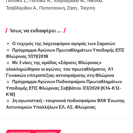
Πατσίκα Σ., Πατσίκα Α., Τσαβδαρίδου Μ., Νικολιά,
Τσαβδαρίδου Α., Παπατσούνη, Ζήση , Τσέρπη
Ίσως να ενδιαφέρει ...
Ο τυχερός της λαχειοφόρου αγοράς των Σαρισών
Πρόγραμμα Αγώνων Πρωταθλημάτων Υποδομής ΕΠΣ
Φλώρινας 17/11/2018
Με 3 νίκες της ομάδας «Σάρισες Φλώρινας»
ολοκληρώθηκαν οι αγώνες του πρωταθλήματος Α1
Γυναικών επιτραπέζιας αντισφαίρισης στη Φλώρινα
Πρόγραμμα Αγώνων Ποδοσφαίρου Πρωταθλημάτων
Υποδομής ΕΠΣ Φλώρινας Σαββάτου 7/3/2020 (Κ14-Κ12-
Κ10)
2η αγωνιστική – τουρνουά ποδοσφαίρου 8Χ8 Ένωσης
Αστυνομιών Υπαλλήλων ΕΛ. ΑΣ. Φλώρινας
ΑΘΛΗΤΙΣΜΌΣ
ΠΟΛΙΤΙΣΜΌΣ