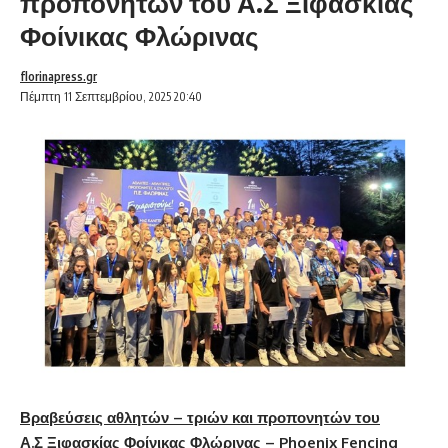
προπονητών του Α.Σ Ξιφασκίας
Φοίνικας Φλώρινας
florinapress.gr
Πέμπτη 11 Σεπτεμβρίου, 2025 20:40
Βραβεύσεις αθλητών – τριών και προπονητών του
Α.Σ Ξιφασκίας Φοίνικας Φλώρινας – Phoenix Fencing