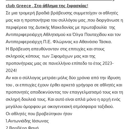
club Greece . Στο άθλημα της ξιφασκίας!
Σε μια τρομερή βραδιά βράβευσης συμμετείχαν οι αθλητές
μας και η προπονήτρια του συλλόγου μας ,που διοργάνωσε η
περιφέρεια της Δυτικής Μακεδονίας με πρωτοβουλία της
Αντιπεριφερειάρχη Αθλητισμού κα Όλγα Πουταχίδου και τον
Αντιπεριφερειάρχη Π.Ε. Φλώρινας κο Αθανάσιο Τάσκα.
Η Βράβευση απευθύνονταν στις επιτυχίες και στους
σκληρούς κόπους των Ξιφομάχων μας και της
προπονήτριας μας σε πανελλήνιο επίπεδο το έτος 2023-
2024!
Αν και ο σύλλογος μετράει μόλις δύο χρόνια από την ίδρυση
του , οι επιτυχίες έχουν έρθει αρκετά γρήγορα σε αθλητές και
προπονητές αποδεικνύοντας τον επαγγελματισμό τους και τη
σκληρή δουλειά τους. Και αυτό είναι απλά μόνο η αρχή ενός
μεγάλου όμορφου με οικογενειακή ατμόσφαιρα ταξιδιού.
Οι αθλητές που βραβεύτηκαν ήταν
1.Αντωνιάδης Ιάσωνας
2.Βαρβέρη Φανή