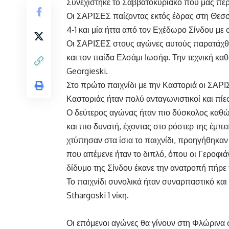
Συνεχίστηκε το Σαββατοκύριακο που μας πέ
Οι ΣΑΡΙΣΕΣ παίζοντας εκτός έδρας στη Θεσσ
4-1 και μία ήττα από τον Εχέδωρο Σίνδου με 
Οι ΣΑΡΙΣΕΣ στους αγώνες αυτούς παρατάχθη
και τον παίδα Ελσάμι Ιωσήφ. Την τεχνική κ
Georgieski.
Στο πρώτο παιχνίδι με την Καστοριά οι ΣΑΡΙ
Καστοριάς ήταν πολύ ανταγωνιστικοί και πίε
Ο δεύτερος αγώνας ήταν πιο δύσκολος καθώς
και πιο δυνατή, έχοντας στο ρόστερ της έμπε
χτύπησαν στα ίσια το παιχνίδι, προηγήθηκαν 
που απέμενε ήταν το διπλό, όπου οι Γεροφιά
δίδυμο της Σίνδου έκανε την ανατροπή πήρε τ
Το παιχνίδι συνολικά ήταν συναρπαστικό και 
Sthargoski 1 νίκη.
Οι επόμενοι αγώνες θα γίνουν στη Φλώρινα στ