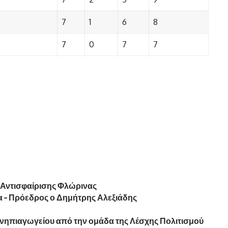
7
1
6
8
7
0
7
7
 Αντισφαίρισης Φλώρινας
α – Πρόεδρος ο Δημήτρης Αλεξιάδης
ά νηπιαγωγείου από την ομάδα της Λέσχης Πολιτισμού