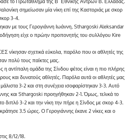
ρασε το Πρωτάθλημα της Β΄ Εθνικής Αντρών Β. Ελλάδας.
αλονίκη σημείωσαν μία νίκη επί της Καστοριάς με σκορ
σκορ 3-4.
καν με τους Γερογιάννη Ιωάννη, Sthargoski Aleksandar
αθοδήγηση είχε ο πρώην προπονητής του συλλόγου Kire
ΣΕΣ νίκησαν σχετικά εύκολα, παρόλο που οι αθλητές της
σαν πολύ τους παίκτες μας.
 η αντίπαλη ομάδα της Σίνδου φέτος είναι η πιο πλήρης
ιρους και δυνατούς αθλητές. Παρόλα αυτά οι αθλητές μας
μάλιστα 3-2 και στη συνέχεια ισοφαρίστηκαν 3-3. Αυτό
ννης και Sthargoski προηγήθηκαν 2-1. Όμως, τελικά το
ο διπλό 3-2 και την νίκη την πήρε η Σίνδος με σκορ 4-3.
κράτησε 3.5 ώρες. Ο Γερογιάννης έκανε 2 νίκες και ο
ις 8/12/18.