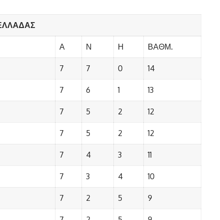
.ΕΛΛΑΔΑΣ
Α
Ν
Η
ΒΑΘΜ.
7
7
0
14
7
6
1
13
7
5
2
12
7
5
2
12
7
4
3
11
7
3
4
10
7
2
5
9
7
2
5
9