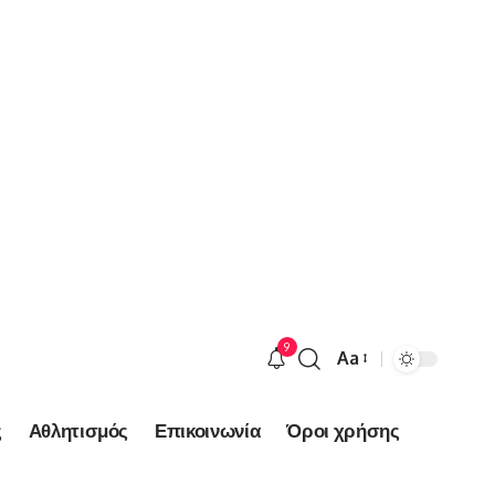
9
Aa
Font
Resizer
ς
Αθλητισμός
Επικοινωνία
Όροι χρήσης