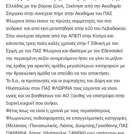
Ελλάδος με την βόρεια ζώνη. Ξεκίνησε από την Ακαδημία
Στεργιου στην συνέχεια πήγε στην Ακαδημια του ΠΑΣ
Φλωρινα όπου έκανε τις πρώτες συμμετοχές του στο
ανδρικό και από εκεί μεταπήδησε στην κ20 του Λεβαδιακού.
Στην συνέχεια πέρασε από την ΑΠΕΠ στην Κύπρο και
κάνοντας τρεις πολύ καλές χρονιές στην Γ Εθνική με τον
Ερμή, με τον ΠΑΣ Φλώρινα και ιδιαίτερα με τον Εδεσσαϊκό
την περασμένη σεζόν αναμενόμενο ήταν να γίνει το μήλον
της έριδος για αρκετές ομάδες μεγαλύτερων κατηγοριών με
την θρακιώτικη ομάδα να σπεύδει να τον αποκτήσει.
Το δ.σ., οι προπονητές και οι συμπαίχτες του Δόρη και του
Ηλιόπουλου στον ΠΑΣ ΦΛΩΡΙΝΑ τους εύχονται να είναι
υγιείς και να βοηθήσουν τον ΑΟ Ξάνθης να επιστρέψει στην
SuperLeague1 που ανήκει.
Φέτος ίσως να είναι η χρονιά με τους περισσότερους
Φλωρινιώτες ποδοσφαιριστές σε επαγγελματικές κατηγορίες
(Μελίσσας -Παναιτωλικός, Λιάσος, Δούμτσης,Γροσδάνης ΠΑΣ
ΓΙΑΝΝΙΝΑ, Δόρης, Ηλιόπουλος ΞΑΝΘΗ) ενώ υπάρχουν και