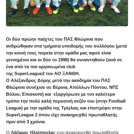
Οι δύο πρώην παίχτες του
ΠΑΣ Φλώρινα
που
ανδρώθηκαν στα τμήματα υποδομής του συλλόγου (μετά
την κοινή τους πορεία στην ομάδα μας αφού είναι
γεννημένοι και οι δύο το 1998) θα συναντηθούν ξανά σε
ένα από τα πιο οργανωμένα club
της
SuperLeague2
τον
ΑΟ ΞΑΝΘΗ
.
O
Αλέξανδρος
Δόρης
μετά την ακαδημία του ΠΑΣ
Φλώρινα συνέχισε σε Βέροια, Απόλλων Πόντου, ΝΠΣ
Βόλου, Επισκοπή και εξαργύρωσε με τον καλύτερο
τρόπο την πολύ καλή περυσινή σεζόν του (στην Football
League) με την ομάδα της Τρίγλιας και επιστρέφει στην
SuperLeague 2 όπου είχε ανακηρυχθεί πρωταθλητής
πριν από 3 χρόνια.
Ο
Λάζαρος Ηλιόπουλος
εχει ανακηρυχθεί πρωταθλητής