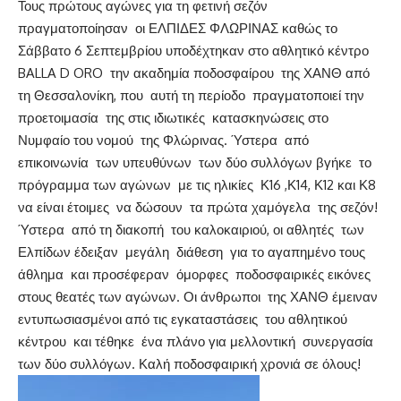
Τους πρώτους αγώνες για τη φετινή σεζόν
πραγματοποίησαν οι ΕΛΠΙΔΕΣ ΦΛΩΡΙΝΑΣ καθώς το
Σάββατο 6 Σεπτεμβρίου υποδέχτηκαν στο αθλητικό κέντρο
BALLA D ORO την ακαδημία ποδοσφαίρου της ΧΑΝΘ από
τη Θεσσαλονίκη, που αυτή τη περίοδο πραγματοποιεί την
προετοιμασία της στις ιδιωτικές κατασκηνώσεις στο
Νυμφαίο του νομού της Φλώρινας. Ύστερα από
επικοινωνία των υπευθύνων των δύο συλλόγων βγήκε το
πρόγραμμα των αγώνων με τις ηλικίες Κ16 ,Κ14, Κ12 και Κ8
να είναι έτοιμες να δώσουν τα πρώτα χαμόγελα της σεζόν!
Ύστερα από τη διακοπή του καλοκαιριού, οι αθλητές των
Ελπίδων έδειξαν μεγάλη διάθεση για το αγαπημένο τους
άθλημα και προσέφεραν όμορφες ποδοσφαιρικές εικόνες
στους θεατές των αγώνων. Οι άνθρωποι της ΧΑΝΘ έμειναν
εντυπωσιασμένοι από τις εγκαταστάσεις του αθλητικού
κέντρου και τέθηκε ένα πλάνο για μελλοντική συνεργασία
των δύο συλλόγων. Καλή ποδοσφαιρική χρονιά σε όλους!