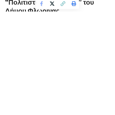
“Πολιτιστικό Καλοκαίρι” του
Δήμου Φλώρινας
florinapress.gr
Πέμπτη 4 Σεπτεμβρίου, 2025 18:59
Με την παράσταση του Χοροθεάτρου της Λέσχης Πολιτισμού