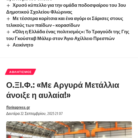
Χρυσό κύπελλο για την ομάδα ποδοσφαίρου του 3ου
Δημοτικού Σχολείου Φλώρινας
Με τέσσερα κορίτσια και ένα αγόρι οι Σάρισες στους
τελικούς των παίδων – κορασίδων
«Όλη η Ελλάδα ένας πολιτισμός»: Το Τραγούδι της Γης
του Γκούσταβ Μάλερ στον Άγιο Αχίλλειο Πρεσπών
Αεικίνητο
ΑΘΛΗΤΙΣΜΌΣ
Ο.ΞΙ.Φ.: «Με Αργυρά Μετάλλια
άνοιξε η αυλαία!»
florinapress.gr
Δευτέρα 22 Σεπτεμβρίου, 2025 21:07