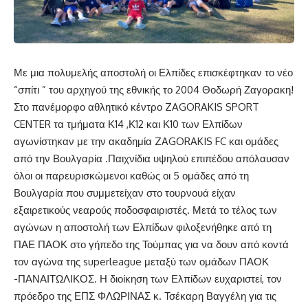
Με μια πολυμελής αποστολή οι Ελπίδες επισκέφτηκαν το νέο
“σπίτι ” του αρχηγού της εθνικής το 2004 Θοδωρή Ζαγορακη!
Στο πανέμορφο αθλητικό κέντρο ZAGORAKIS SPORT
CENTER τα τμήματα Κ14 ,Κ12 και Κ10 των Ελπίδων
αγωνίστηκαν με την ακαδημία ZAGORAKIS FC και ομάδες
από την Βουλγαρία .Παιχνίδια υψηλού επιπέδου απόλαυσαν
όλοι οι παρευρισκώμενοι καθώς οι 5 ομάδες από τη
Βουλγαρία που συμμετείχαν στο τουρνουά είχαν
εξαιρετικούς νεαρούς ποδοσφαιριστές. Μετά το τέλος των
αγώνων η αποστολή των Ελπίδων φιλοξενήθηκε από τη
ΠΑΕ ΠΑΟΚ στο γήπεδο της Τούμπας για να δουν από κοντά
τον αγώνα της superleague μεταξύ των ομάδων ΠΑΟΚ
-ΠΑΝΑΙΤΩΛΙΚΟΣ. Η διοίκηση των Ελπίδων ευχαριστεί, τον
πρόεδρο της ΕΠΣ ΦΛΩΡΙΝΑΣ κ. Τσέκαρη Βαγγέλη για τις