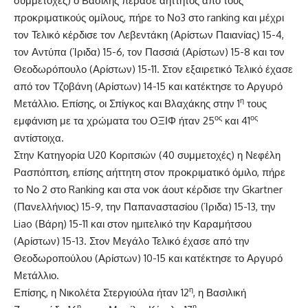
συμμετοχές) ο Βασίλης πέρασε αήττητος από τους
προκριματικούς ομίλους, πήρε το Νο3 στο ranking και μέχρι
τον Τελικό κέρδισε τον Λεβεντάκη (Αρίστων Παιανίας) 15-4,
τον Αντύπα (Ίριδα) 15-6, τον Πασσιά (Αρίστων) 15-8 και τον
Θεοδωρόπουλο (Αρίστων) 15-11. Στον εξαιρετικό Τελικό έχασε
από τον Τζοβάνη (Αρίστων) 14-15 και κατέκτησε το Αργυρό
η
Μετάλλιο. Επίσης, οι Σπίγκος και Βλαχάκης στην 1
τους
ος
ος
εμφάνιση με τα χρώματα του ΟΞΙΦ ήταν 25
και 41
αντίστοιχα.
Στην Κατηγορία U20 Κοριτσιών (40 συμμετοχές) η Νεφέλη
Ρασπόπτση, επίσης αήττητη στον προκριματικό όμιλο, πήρε
το Νο 2 στο Ranking και στα νοκ άουτ κέρδισε την Gkartner
(Πανελλήνιος) 15-9, την Παπαναστασίου (Ίριδα) 15-13, την
Liao (Βάρη) 15-11 και στον ημιτελικό την Καραμήτσου
(Αρίστων) 15-13. Στον Μεγάλο Τελικό έχασε από την
Θεοδωροπούλου (Αρίστων) 10-15 και κατέκτησε το Αργυρό
Μετάλλιο.
η
Επίσης, η Νικολέτα Στεργιούλα ήταν 12
, η Βασιλική
η
η