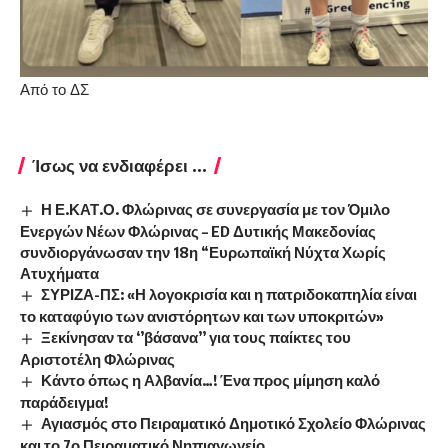
Από το ΔΣ
Ίσως να ενδιαφέρει ...
Η Ε.ΚΑΤ.Ο. Φλώρινας σε συνεργασία με τον Όμιλο
Ενεργών Νέων Φλώρινας – ED Δυτικής Μακεδονίας
συνδιοργάνωσαν την 18η “Ευρωπαϊκή Νύχτα Χωρίς
Ατυχήματα
ΣΥΡΙΖΑ-ΠΣ: «Η λογοκρισία και η πατριδοκαπηλία είναι
το καταφύγιο των ανιστόρητων και των υποκριτών»
Ξεκίνησαν τα ‘’βάσανα’’ για τους παίκτες του
Αριστοτέλη Φλώρινας
Κάντο όπως η Αλβανία…! Ένα προς μίμηση καλό
παράδειγμα!
Αγιασμός στο Πειραματικό Δημοτικό Σχολείο Φλώρινας
και το 7ο Πειραματικό Νηπιαγωγείο