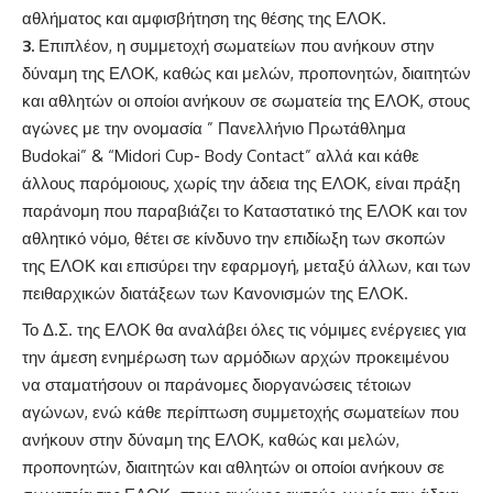
αθλήματος και αμφισβήτηση της θέσης της ΕΛΟΚ.
3.
Επιπλέον, η συμμετοχή σωματείων που ανήκουν στην
δύναμη της ΕΛΟΚ, καθώς και μελών, προπονητών, διαιτητών
και αθλητών οι οποίοι ανήκουν σε σωματεία της ΕΛΟΚ, στους
αγώνες με την ονομασία ” Πανελλήνιο Πρωτάθλημα
Budokai” & “Midori Cup- Body Contact” αλλά και κάθε
άλλους παρόμοιους, χωρίς την άδεια της ΕΛΟΚ, είναι πράξη
παράνομη που παραβιάζει το Καταστατικό της ΕΛΟΚ και τον
αθλητικό νόμο, θέτει σε κίνδυνο την επιδίωξη των σκοπών
της ΕΛΟΚ και επισύρει την εφαρμογή, μεταξύ άλλων, και των
πειθαρχικών διατάξεων των Κανονισμών της ΕΛΟΚ.
Το Δ.Σ. της ΕΛΟΚ θα αναλάβει όλες τις νόμιμες ενέργειες για
την άμεση ενημέρωση των αρμόδιων αρχών προκειμένου
να σταματήσουν οι παράνομες διοργανώσεις τέτοιων
αγώνων, ενώ κάθε περίπτωση συμμετοχής σωματείων που
ανήκουν στην δύναμη της ΕΛΟΚ, καθώς και μελών,
προπονητών, διαιτητών και αθλητών οι οποίοι ανήκουν σε