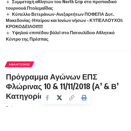
Συμμετοχή αθλητών του North Grip στο προπαιδικό
τουρνουά Πτολεμαΐδας
Κύπελλο Βετεράνων-Ανεξαρτήτων ΠΟΦΕΠΑ Δυτ.
Μακεδονίας-Ηπείρου και Ιονίων νήσων – ΚΥΠΕΛΛΟΥΧΟΙ:
ΚΡΟΚΟΔΕΙΛΟΙ!!!!!
Υψηλού επιπέδου βόλεϊ στο Πατουλίδειο Αθλητικό
Κέντρο της Πρέσπας
ΑΘΛΗΤΙΣΜΌΣ
Πρόγραμμα Αγώνων ΕΠΣ
Φλώρινας 10 & 11/11/2018 (Α’ & Β’
Κατηγορία)
florinapress.gr
Τετάρτη 7 Νοεμβρίου, 2018 21:19