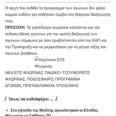
Η αρχή που εκδίδει το πρόγραμμα των αγώνων δεν φέρει
καμμία ευθύνη για οτιδήποτε συμβεί στη διάρκεια διεξαγωγής
τους.
ΠΡΟΣΟΧΗ
. Τα γηπεδούχα σωματεία καλούνται για την
έκδοση άδειας αγώνων για την ομαλή διεξαγωγή των
αγώνων σύμφωνα με όσα προβλέπονται από τον ΚΑΠ και
την Προκήρυξη και να μεριμνήσουν για τα μέτρα τάξης και
πρώτων βοηθειών.
ΚΑΤΗΓΟΡΙΕΣ
ΕΤΙΚΕΤΕΣ
ΝΕΑ ΕΠΣ ΦΛΩΡΙΝΑΣ
,
ΠΑΙΔΙΚΟ-ΤΖΟΥΝΙΟΡ
ΕΠΣ
ΦΛΩΡΙΝΑΣ
,
ΠΟΔΟΣΦΑΙΡΟ
,
ΠΡΟΓΡΑΜΜΑ
ΑΓΩΝΩΝ
,
ΠΡΩΤΑΘΛΗΜΑΤΑ ΥΠΟΔΟΜΗΣ
Ίσως να ενδιαφέρει ...
Στο γήπεδο της Μελίτης αγωνίστηκαν οι Ελπίδες
Φλώρινας το Σάββατο 7/3