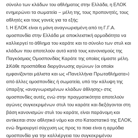
σύνολο των κλάδων του αθλήματος στην Ελλάδα, η ΕΛΟΚ
ενημερώνει τα σωματεία – μέλη της, τους προπονητές, τους
αθλητές και τους γονείς για τα εξής:
Η ΕΛΟΚ είναι η μόνη αναγνωρισμένη από τη Γ.Γ.Α.
ομοσπονδία στην Ελλάδα με αποκλειστική αρμοδιότητα να
καλλιεργεί το άθλημα του καράτε και το σύνολο των στυλ και
κλάδων που αποτελούν αυτό κατά τους κανονισμούς της
Παγκόσμιας Ομοσπονδίας Καράτε της οποίας είμαστε μέλη.
2.
Κάθε προσπάθεια διοργάνωσης αγώνων (οι οποίοι
εμφανίζονται μάλιστα και ως «Πανελλήνια Πρωταθλήματα»)
από άλλες ομοσπονδίες ή σωματεία, υπό την κάλυψη της
ύπαρξης «αναγνωρισμένων κλάδων άθλησης» στις
ομοσπονδίες αυτές, ενώ στην πραγματικότητα αποτελούν
αγώνες συγκεκριμένων στυλ του καράτε και διεξάγονται στη
βάση κανονισμών στυλ του καράτε, είναι παράνομη και
αντίκειται στον αθλητικό νόμο και στο Καταστατικό της ΕΛΟΚ,
ενώ δημιουργεί σύγχυση ως προς το ποια είναι η αρμόδια
ομοσπονδία για την καλλιέργεια του συγκεκριμένου