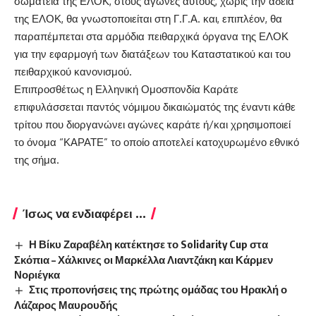
σωματεία της ΕΛΟΚ, στους αγώνες αυτούς, χωρίς την άδεια
της ΕΛΟΚ, θα γνωστοποιείται στη Γ.Γ.Α. και, επιπλέον, θα
παραπέμπεται στα αρμόδια πειθαρχικά όργανα της ΕΛΟΚ
για την εφαρμογή των διατάξεων του Καταστατικού και του
πειθαρχικού κανονισμού.
Επιπροσθέτως η Ελληνική Ομοσπονδία Καράτε
επιφυλάσσεται παντός νόμιμου δικαιώματός της έναντι κάθε
τρίτου που διοργανώνει αγώνες καράτε ή/και χρησιμοποιεί
το όνομα “ΚΑΡΑΤΕ” το οποίο αποτελεί κατοχυρωμένο εθνικό
της σήμα.
Ίσως να ενδιαφέρει ...
Η Βίκυ Ζαραβέλη κατέκτησε το Solidarity Cup στα
Σκόπια – Χάλκινες οι Μαρκέλλα Λιαντζάκη και Κάρμεν
Νοριέγκα
Στις προπονήσεις της πρώτης ομάδας του Ηρακλή ο
Λάζαρος Μαυρουδής