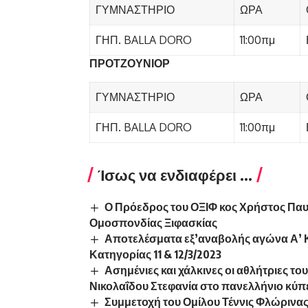
ΓΥΜΝΑΣΤΗΡΙΟ
ΩΡΑ
ΓΗΠ. BALLA DORO
11:00πμ
ΠΡΟΤΖΟΥΝΙΟΡ
ΓΥΜΝΑΣΤΗΡΙΟ
ΩΡΑ
ΓΗΠ. BALLA DORO
11:00πμ
Ίσως να ενδιαφέρει ...
Ο Πρόεδρος του ΟΞΙΦ κος Χρήστος Παυλ
Ομοσπονδίας Ξιφασκίας
Αποτελέσματα εξ’αναβολής αγώνα Α’ 
Κατηγορίας 11 & 12/3/2023
Ασημένιες και χάλκινες οι αθλήτριες τ
Νικολαΐδου Στεφανία στο πανελλήνιο κύπ
Συμμετοχή του Ομίλου Τέννις Φλώρινας