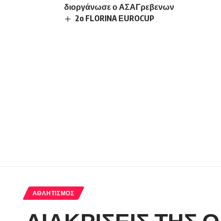
διοργάνωσε ο ΑΣΑΓρεβενων
2o FLORINA ΕUROCUP
ΑΘΛΗΤΙΣΜΌΣ
ΔΙΑΚΡΙΣΕΙΣ ΤΗΣ