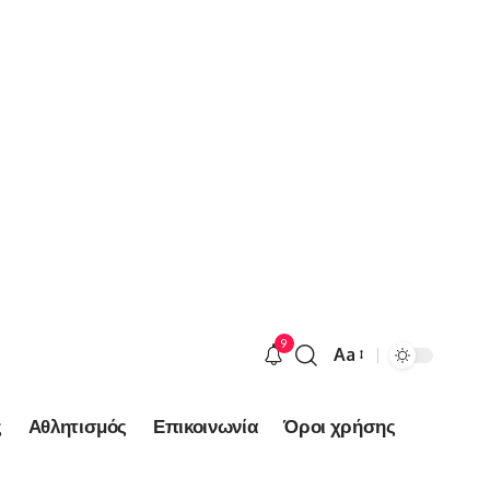
9
Aa
Font
Resizer
ς
Αθλητισμός
Επικοινωνία
Όροι χρήσης