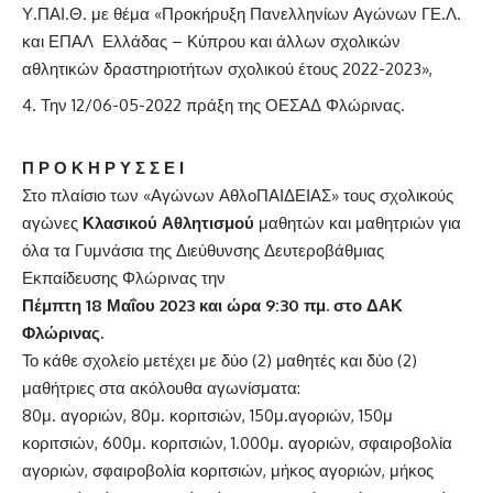
Υ.ΠΑΙ.Θ. με θέμα «Προκήρυξη Πανελληνίων Αγώνων ΓΕ.Λ.
και ΕΠΑΛ Ελλάδας – Κύπρου και άλλων σχολικών
αθλητικών δραστηριοτήτων σχολικού έτους 2022-2023»,
Την 12/06-05-2022 πράξη της ΟΕΣΑΔ Φλώρινας.
Π Ρ Ο Κ Η Ρ Υ Σ Σ Ε Ι
Στο πλαίσιο των «Αγώνων ΑθλοΠΑΙΔΕΙΑΣ» τους σχολικούς
αγώνες
Κλασικού Αθλητισμού
μαθητών και μαθητριών για
όλα τα Γυμνάσια της Διεύθυνσης Δευτεροβάθμιας
Εκπαίδευσης Φλώρινας την
Πέμπτη
18 Μαΐου 2023 και ώρα 9:30 πμ. στο ΔΑΚ
Φλώρινας.
Το κάθε σχολείο μετέχει με δύο (2) μαθητές και δύο (2)
μαθήτριες στα ακόλουθα αγωνίσματα:
80μ. αγοριών, 80μ. κοριτσιών, 150μ.αγοριών, 150μ
κοριτσιών, 600μ. κοριτσιών, 1.000μ. αγοριών, σφαιροβολία
αγοριών, σφαιροβολία κοριτσιών, μήκος αγοριών, μήκος