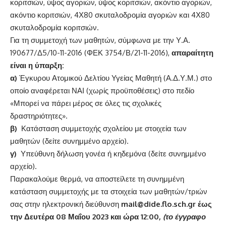
κοριτσιών, ύψος αγοριών, ύψος κοριτσιών, ακόντιο αγοριών,
ακόντιο κοριτσιών, 4Χ80 σκυταλοδρομία αγοριών και 4Χ80
σκυταλοδρομία κοριτσιών.
Για τη συμμετοχή των μαθητών, σύμφωνα με την Υ.Α.
190677/Δ5/10-11-2016 (ΦΕΚ 3754/Β/21-11-2016),
απαραίτητη
είναι η ύπαρξη:
α)
Έγκυρου Ατομικού Δελτίου Υγείας Μαθητή (Α.Δ.Υ.Μ.) στο
οποίο αναφέρεται ΝΑΙ (χωρίς προϋποθέσεις) στο πεδίο
«Μπορεί να πάρει μέρος σε όλες τις σχολικές
δραστηριότητες».
β)
Κατάσταση συμμετοχής σχολείου με στοιχεία των
μαθητών (δείτε συνημμένο αρχείο).
γ)
Υπεύθυνη δήλωση γονέα ή κηδεμόνα (δείτε συνημμένο
αρχείο).
Παρακαλούμε θερμά, να αποστείλετε τη συνημμένη
κατάσταση συμμετοχής με τα στοιχεία των μαθητών/τριών
σας στην ηλεκτρονική διεύθυνση
mail@di
d
e.flo.sch.gr
έως
την Δευτέρα 08 Μαΐου 2023 και ώρα 12:00,
(το έγγραφο