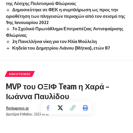
της Λέσχης Πολιτισμού Φλώρινας
Δημοσιεύτηκε σε ΦΕΚ η συμπλήρωση ως προς την
οριοθέτηση των πληγεισών περιοχών από τον σεισμό της
9ης Ιανουαρίου 2022
7ο Σχολικό Πρωτάθλημα Επιτραπέζιας Αντισφαίρισης
Φλώρινας
2η Πανελλήνια νίκη για τον Ηλία Μούλελη
Κηδεία του Δημητρίου Λιάνου (Μήτκα), ετών 87
ΑΘΛΗΤΙΣΜΌΣ
MVP του ΟΞΙΦ Team η Χαρά –
Ιωάννα Παυλίδου
florinapress.gr
Δευτέρα 8 Μαΐου, 2023 14:16