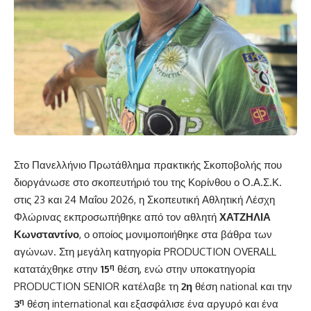
Στο Πανελλήνιο Πρωτάθλημα πρακτικής Σκοποβολής που
διοργάνωσε στο σκοπευτήριό του της Κορίνθου ο Ο.Α.Σ.Κ.
στις 23 και 24 Μαΐου 2026, η Σκοπευτική Αθλητική Λέσχη
Φλώρινας εκπροσωπήθηκε από τον αθλητή
ΧΑΤΖΗΛΙΑ
Κωνσταντίνο
, ο οποίος μονιμοποιήθηκε στα βάθρα των
αγώνων. Στη μεγάλη κατηγορία PRODUCTION OVERALL
η
κατατάχθηκε στην
15
θέση, ενώ στην υποκατηγορία
PRODUCTION SENIOR κατέλαβε τη
2η
θέση national και την
η
3
θέση international και εξασφάλισε ένα αργυρό και ένα