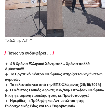
Το Δ.Σ της Λ.Π.Φ
Ίσως να ενδιαφέρει ...
48 Χρόνια Ελληνικό Χάντμπολ… Χρόνια πολλά
Αμύνταιο!!!
Το Εργατικό Κέντρο Φλώρινας στηρίζει τον αγώνα των
αγροτών
Τα τελευταία νέα από την ΕΠΣ Φλώρινας (28/10/2024)
Ο Κάθετος Οδικός Άξονας Κοζάνη- Πτολ/δα- Φλώρινα-
Νίκη η επόμενη πρόκλησή σας κε Πρωθυπουργέ!
Ημερίδες – «Πρόληψη και Αντιμετώπιση της
Ενδοσχολικής Βίας και του Εκφοβισμού»