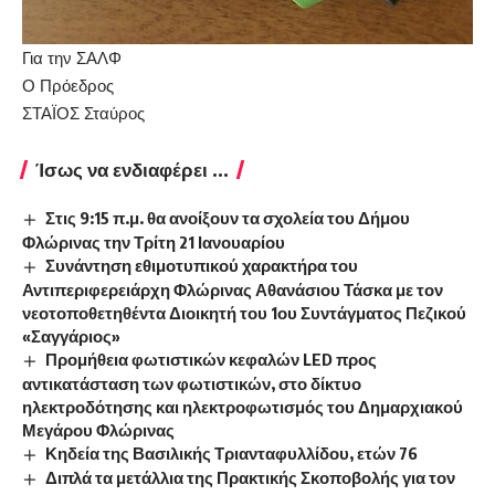
Για την ΣΑΛΦ
Ο Πρόεδρος
ΣΤΑΪΟΣ Σταύρος
Ίσως να ενδιαφέρει ...
Στις 9:15 π.μ. θα ανοίξουν τα σχολεία του Δήμου
Φλώρινας την Τρίτη 21 Ιανουαρίου
Συνάντηση εθιμοτυπικού χαρακτήρα του
Αντιπεριφερειάρχη Φλώρινας Αθανάσιου Τάσκα με τον
νεοτοποθετηθέντα Διοικητή του 1ου Συντάγματος Πεζικού
«Σαγγάριος»
Προμήθεια φωτιστικών κεφαλών LED προς
αντικατάσταση των φωτιστικών, στο δίκτυο
ηλεκτροδότησης και ηλεκτροφωτισμός του Δημαρχιακού
Μεγάρου Φλώρινας
Κηδεία της Βασιλικής Τριανταφυλλίδου, ετών 76
Διπλά τα μετάλλια της Πρακτικής Σκοποβολής για τον