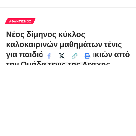
ΑΘΛΗΤΙΣΜΌΣ
Νέος δίμηνος κύκλος
καλοκαιρινών μαθημάτων τένις
για παιδιά όλων των ηλικιών από
την Ομάδα τένις της Λέσχης
Πολιτισμού Φλώρινας
florinapress.gr
Σάββατο 30 Μαΐου, 2026 12:38