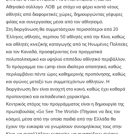
Αθηναϊκό σύλλογο ΛΟΒ με στόχο να φέρει κοντά νέους
αθλητές από διαφορετικές χώρες, δημιουργώντας γέφυρες
φιλίας και συνεργασίας μέσα από τον αθλητισμό.
Στη διοργάνωση θα συμμετάσχουν περισσότεροι από 20
Έλληνες αθλητές, περίπου 50 αθλητές από την Κίνα, καθώς
και αθλητές κινεζικής καταγωγής από τις Ηνωμένες Πολιτείες
και τον Καναδά, προσφέροντας ένα πραγματικά
πολυπολιτισμικό και υψηλού επιπέδου αθλητικό περιβάλλον.
Το πρόγραμμα του camp είναι ιδιαίτερα απαιτητικό, καθώς
περιλαμβάνει πέντε ώρες καθημερινής προπόνησης, καθώς
και αγώνες μεταξύ των συμμετεχόντων αθλητών. Η
διοργάνωση δεν είναι ανοιχτή στο κοινό, καθώς έχει καθαρά
προπονητικό και εκπαιδευτικό χαρακτήρα.
Κεντρικός στόχος του προγράμματος είναι η δημιουργία της
πρωτοβουλίας «Go See The World» (Πήγαινε να δεις τον
κόσμο), μέσα από την οποία παιδιά από την Ελλάδα θα
έχουν την ευκαιρία να γνωρίσουν συνομηλίκους τους στην
Κίνα, να ανταλλάξουν εμπειρίες, να αναπτύξουν σχέσεις