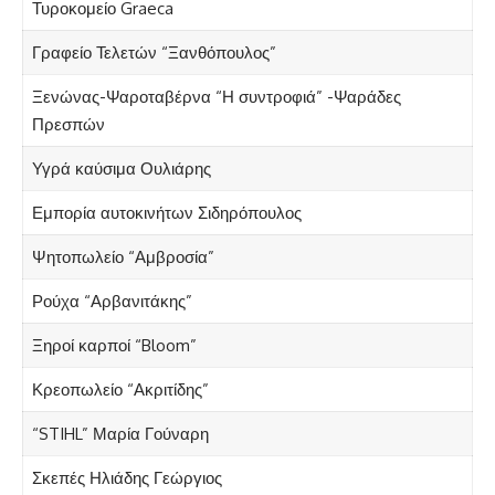
Τυροκομείο Graeca
Γραφείο Τελετών “Ξανθόπουλος”
Ξενώνας-Ψαροταβέρνα “Η συντροφιά” -Ψαράδες
Πρεσπών
Υγρά καύσιμα Ουλιάρης
Εμπορία αυτοκινήτων Σιδηρόπουλος
Ψητοπωλείο “Αμβροσία”
Ρούχα “Αρβανιτάκης”
Ξηροί καρποί “Bloom”
Κρεοπωλείο “Ακριτίδης”
“STIHL” Μαρία Γούναρη
Σκεπές Ηλιάδης Γεώργιος