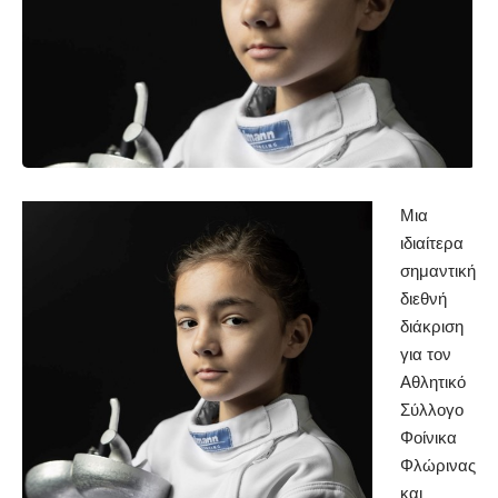
Μια
ιδιαίτερα
σημαντική
διεθνή
διάκριση
για τον
Αθλητικό
Σύλλογο
Φοίνικα
Φλώρινας
και