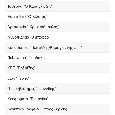
Ταβέρνα “Ο Καραγκιόζης”
Εστιατόριο “Ο Κώστας”
Αρτοποιείο ” Κροκαρόπουλος”
Ιχθυοπωλείο “8 μποφόρ”
Καθαριστικά “Πετανίδης-Καραγιάννης O.E.”
“Inkstation” Παρδάλης
ΚΕΠ “Βοζινίδης”
Club “Fabrik”
Πυροσβεστήρες “Ιωαννίδης”
Κουφώματα “Γεωργίου”
Λογιστικό Γραφείο Πέτρος Σερίδης