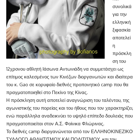
συνολικά
για την
ελληνική
ξιφασκία
αποτελεί
η
πρόσκλη
ση του
12χρονου αθλητή Ιάσωνα Αντωνιάδη να συμμετάσχει ως
επίτιμος καλεσμένος των Κινέζων διοργανωτών και ιδιαίτερα
του κ. Gao σε κορυφαίο διεθνές προπονητικό camp που θα
πραγματοποιηθεί στο Πεκίνο της Κίνας.
Η πρόσκληση αυτή αποτελεί αναγνώριση του ταλέντου, της
αγωνιστικής του πορείας και του ήθους που τον χαρακτηρίζει,
ενώ παράλληλα αναδεικνύει το υψηλό επίπεδο δουλειάς που
πραγματοποιείται στον Α.Σ. Φοίνικα Φλώρινας.
Το διεθνές camp διοργανώνεται από τον ΕΛΛΗΝΟΚΙΝΕΖΙΚΟ
ΣΥΛΛΟΓΟ ΑΘΛΗΤΙΣΜΟΥ ΚΑΙ ΠΟΛΙΤΙΣΜΟΥ, και τον