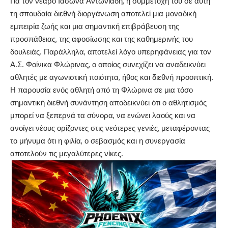
Για τον νεαρό Ιάσωνα Αντωνιάδη, η συμμετοχή του σε αυτή
τη σπουδαία διεθνή διοργάνωση αποτελεί μια μοναδική
εμπειρία ζωής και μια σημαντική επιβράβευση της
προσπάθειας, της αφοσίωσης και της καθημερινής του
δουλειάς. Παράλληλα, αποτελεί λόγο υπερηφάνειας για τον
Α.Σ. Φοίνικα Φλώρινας, ο οποίος συνεχίζει να αναδεικνύει
αθλητές με αγωνιστική ποιότητα, ήθος και διεθνή προοπτική.
Η παρουσία ενός αθλητή από τη Φλώρινα σε μια τόσο
σημαντική διεθνή συνάντηση αποδεικνύει ότι ο αθλητισμός
μπορεί να ξεπερνά τα σύνορα, να ενώνει λαούς και να
ανοίγει νέους ορίζοντες στις νεότερες γενιές, μεταφέροντας
το μήνυμα ότι η φιλία, ο σεβασμός και η συνεργασία
αποτελούν τις μεγαλύτερες νίκες.