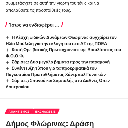
συμμετάσχετε σε αυτή την γιορτή του τένις και να
απολαύσετε τις προσπάθειές τους.
Ίσως να ενδιαφέρει ...
Η Λέσχη Ειδικών Δυνάμεων Φλώρινας συγχαίρει τον
Ηλία Μούλελη για την εκλογή του στο ΔΣ της ΠΟΕΔ
Kοπή Ορειβατικής Πρωτοχρονιάτικης Βασιλόπιτας του
Φ.Ο.Ο.Φ.
Σάρισες: Δύο μεγάλα βήματα προς την παραμονή
Συνέντευξη τύπου για τα προκριματικά του
Παγκοσμίου Πρωταθλήματος Χάντμπολ Γυναικών
Σάρισες: Σπανού και Σαμπαλής στο Διεθνές Όπεν
Λουτρακίου
ΑΘΛΗΤΙΣΜΌΣ
ΕΚΔΗΛΏΣΕΙΣ
Δήμος Φλώρινας: Δράση