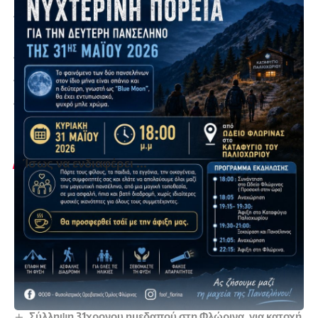
Κε.Φ.Ι.Απ. Φλώρινας του Γ.Ν. Φλώρινας
(πρώην Κ.Ε.Κ.Υ.Κ.ΑμεΑ)
Γραφείο Εθελοντισμού Δήμου Φλώρινας
Κ.Δ.Α.Π. ΑμεΑ Δήμου Φλώρινας
Κ.Δ.Η.Φ. ΑμεΑ «Πρόσβαση»
Ίσως να ενδιαφέρει ...
Eκδήλωση Επαγγελματικού Προσανατολισμού του
φροντιστηρίου Μ.Ε. “Αριστοτέλειο” (φωτογραφίες &
βίντεο)
«Ζωή Uber Alles»
Ο Στ. Παπασωτηρίου για τους ευάλωτους και τη
δημογραφική ανάταξη του νομού
Η επετειακή εκδήλωση για την εορτή της 25ης Μαρτίου
1821 στη Φλώρινα
Σύλληψη 31χρονου ημεδαπού στη Φλώρινα, για κατοχή