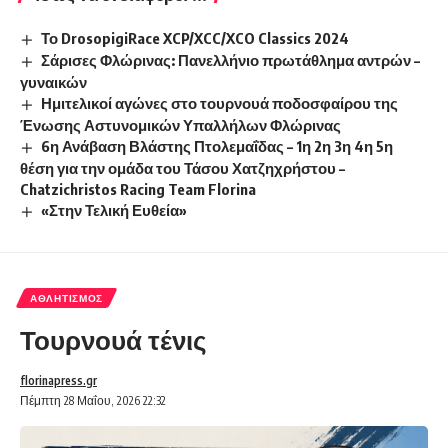
Το DrosopigiRace XCP/XCC/XCO Classics 2024
Σάρισες Φλώρινας: Πανελλήνιο πρωτάθλημα αντρών –
γυναικών
Ημιτελικοί αγώνες στο τουρνουά ποδοσφαίρου της
Ένωσης Αστυνομικών Υπαλλήλων Φλώρινας
6η Ανάβαση Βλάστης Πτολεμαΐδας – 1η 2η 3η 4η 5η
θέση για την ομάδα του Τάσου Χατζηχρήστου –
Chatzichristos Racing Team Florina
«Στην Τελική Ευθεία»
ΑΘΛΗΤΙΣΜΌΣ
Τουρνουά τένις
florinapress.gr
Πέμπτη 28 Μαΐου, 2026 22:32