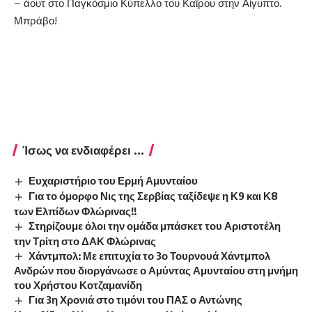
– άουτ στο Παγκόσμιο Κύπελλο του Καϊρου στην Αίγυπτο.
Μπράβο!
Ίσως να ενδιαφέρει ...
Ευχαριστήριο του Ερμή Αμυνταίου
Για το όμορφο Νις της Σερβίας ταξίδεψε η Κ9 και Κ8
των Ελπίδων Φλώρινας!!
Στηρίζουμε όλοι την ομάδα μπάσκετ του Αριστοτέλη
την Τρίτη στο ΔΑΚ Φλώρινας
Χάντμπολ: Με επιτυχία το 3ο Τουρνουά Χάντμπολ
Ανδρών που διοργάνωσε ο Αμύντας Αμυνταίου στη μνήμη
του Χρήστου Κοτζαμανίδη
Για 3η Χρονιά στο τιμόνι του ΠΑΣ ο Αντώνης