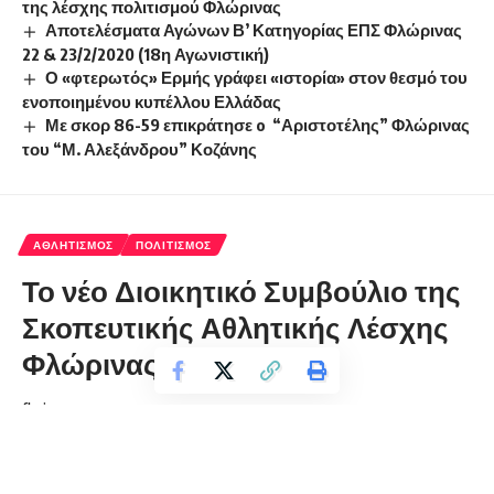
της λέσχης πολιτισμού Φλώρινας
Αποτελέσματα Αγώνων Β’ Κατηγορίας ΕΠΣ Φλώρινας
22 & 23/2/2020 (18η Αγωνιστική)
Ο «φτερωτός» Ερμής γράφει «ιστορία» στον θεσμό του
ενοποιημένου κυπέλλου Ελλάδας
Με σκορ 86-59 επικράτησε o “Αριστοτέλης” Φλώρινας
του “Μ. Αλεξάνδρου” Κοζάνης
ΑΘΛΗΤΙΣΜΌΣ
ΠΟΛΙΤΙΣΜΌΣ
Το νέο Διοικητικό Συμβούλιο της
Σκοπευτικής Αθλητικής Λέσχης
Φλώρινας
florinapress.gr
Δευτέρα 24 Φεβρουαρίου, 2020 10:33