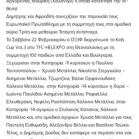
Αργυρένιας Μουρίκη (Χαλάνδρι) η οποία κατέκτησε την 16
θέση!
Δημήτρης και Αφροδίτη συνεχίζουν την παρουσία τους
Ευρωπαϊκό Πρωτάθλημα με τη συμμετοχή τους στα ομαδικά
αύριο Τρίτη και μεθαύριο Τετάρτη αντίστοιχα.
Το Σάββατο 22 Φεβρουαρίου ο ΟΞΙΦ διοργάνωσε το Kids
Cup Vol.3 στο TFC-HELEXPO στη Θεσσαλονίκη με τη
συμμετοχή 100 παιδιών από Ελλάδα και Βουλγαρία.
Ξεχώρισαν στην Κατηγορία -11 κοριτσιών η Παυλίνα
Ταντσοπούλου – Χρυσό Μετάλλιο, Νικολέτα Στεργιούλα –
Ασημένιο Μετάλλιο, Τζωρτζίνα, Βάλια Ορφανουδάκη
Χάλκινο Μετάλλιο, στην Κατηγορία -14 κοριτσιών η Χαρά –
Ιωάννα Παυλίδου Ασημένιο Μετάλλιο, Ραφαέλλα
Ελευθεράκη, Νεφέλη Ρασπόπτση Χάλκινο Μετάλλιο, στην
Κατηγορία -14 αγοριών ο Στυλιανός Κάτσινος Χάλκινο
Μετάλλιο και, στο ομαδικό αγοριών Χρυσό Μετάλλιο για τους
Παντελή Ευθυμιάδη, Αλέξανδρο Βέλλιο και Βασίλειο Τσώκα.
Τέλος, ο Δημήτρης Δούδος δεν κατάφερε να περάσει στα νόκ