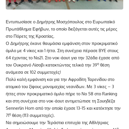
Εντυπωσίασε ο Δημήτρης Μοσχόπουλος στο Ευρωπαϊκό
Πρωτάθλημα Εφήβων, το οποίο διεξάγεται αυτές τις μέρες
στο Πόρετς της Κροατίας.
Ο Δημήτρης έκανε θαυμάσια εμφάνιση στον προκριματικό
όμιλο με 4 νίκες και 1 ήττα. Στη συνέχεια πέρασε BYE στους
64 έχοντας το Νο21. Στο νοκ-άουτ για την 32άδα έχασε από
η
τον Ουκρανό Λίσοβι κατακτώντας τελικά την 39
θέση
ανάμεσα σε 102 συμμετοχές!
Πολύ καλή εμφάνιση και για την Αφροδίτη Ταρενίδου στο
ατομικό του ξίφους μονομαχίας νεανίδων. Με 3 νίκες – 3
ήττες στον προκριματικό όμιλο πήρε το Νο 58 στο Ranking
και στη συνέχεια στο νοκ-άουτ αντιμετώπισε τη Σουηδέζα
Sennerlin Hom από την οποία έχασε 13-15 και κατέκτησε την
η
71
θέση (113 συμμετοχές).
Να σημειώσουμε την Τεράστια επιτυχία της Αθλήτριας
η